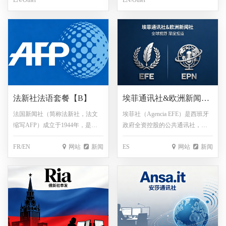
EN/Other‌
EN/Other‌
AI增长系统！覆盖从内容创作到
支持多语言、多时区、多法规适
流量变现全流程，支持多品牌、
配，满足跨国企业复杂需求，真
多市场并行运营，让您的企业成
正实现“全球一盘棋”
为全球市场的“AI领航者”
法新社法语套餐【B】
埃菲通讯社&欧洲新闻社
【H】
法国新闻社（简称法新社，法文
埃菲社（Agencia EFE）是西班牙
缩写AFP）成立于1944年，是西
政府全资控股的公共通讯社，成
方四大世界性通讯社之一，前身
立于1939年1月，以西班牙语发稿
FR/EN
网站
新闻
ES
网站
新闻
为1835年由夏尔·哈瓦斯创立的哈
量居全球首位而著称。作为国际
瓦斯通讯社，现为法国官方通讯
性通讯社，其在全球120多个国家
社。该社根据1957年法国政府法
和地区设有180余个分支机构，覆
令确立独立地位，使用法、英、
盖拉美、中东、亚洲等重要区
西、德、阿、葡等语言提供全球
域，截至2022年已成为全球十大
新闻服务，技术设施包括多台计
通讯社之一 。欧洲新闻社
算机、无线电发射台及5颗人造卫
（Europa Press）成立于1966年，
星。其全球网络覆盖165个国家和
是西班牙天主教上帝事工派财团