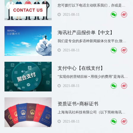
您可拨打以下电话主动联系我们，亦或是点
击右侧预约我们的客服，我们将竭诚为您服
2021-08-11
务。 用户服务热线：400-007-3237 | 服务时
间：周一至周六 9:00-18:00代理商热线：
15801997008 | 服务时间：周一至周六 9:00-
海讯社产品报价单【中文】
18:00温馨提示：有账号或者订单的客户，在
我们是专业的多语种新闻媒体分发平台;致力
咨询前若能提前准备一下账号或订单信息，
于海外媒体投放与品牌营销布局.我们使用各
2021-08-11
客户帮助客服更快的定位和解决问题。
种高质量媒体和新闻网站，快速分发原创新
闻稿件。通过多种广告平台和宣传载体，有
效部署推广策略和精准投放产品信息。
支付中心【在线支付】
“实现你的营销目标 • 用很少的费用”是海讯社
的核心理念，“以原创内容为核心 • 诚信合作
2021-08-11
为根本”是海讯社的核心价值观。未来我们将
联合更多的专业团队及媒体资源，同步开放
海讯社的核心资源，从根本上提升媒介营销
资质证书+商标证书
的精准化、专业化、高转化、低成本。
上海海讯社科技有限公司（以下简称海讯
社）成立于2012年，是一家专业从事全品牌
2021-08-11
战略服务、国际创意传播和全球媒介资源整
合的智能内容营销平台。