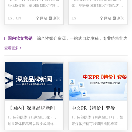
地优质媒体，单词限制800字符以
体，英语单词限制800字符以内
内（每超出100单词，额外收取
（每超出100单词，额外收取200
EN、CN
网站
新闻
EN
网站
新闻
200元，不满100单词按100单词
元，不满100单词按100单词
算），图片免费1张，包翻译，保
算），图片免费1张，包翻译，保
底链接200家！！！
底链接200家！！
国内软文营销
综合性媒介资源，一站式自助发稿，专业统筹能力
查看更多
【国内】深度品牌新闻
中文PR【特价】套餐
1、头部媒体（15家包出3家），
1、头部媒体（10家包出1+），如
如果媒体拒稿可以调换成同样等
果媒体拒稿可以调换成同样等级
级的媒体；2、行业媒体（20家包
的媒体； 2、行业媒体（15家包出