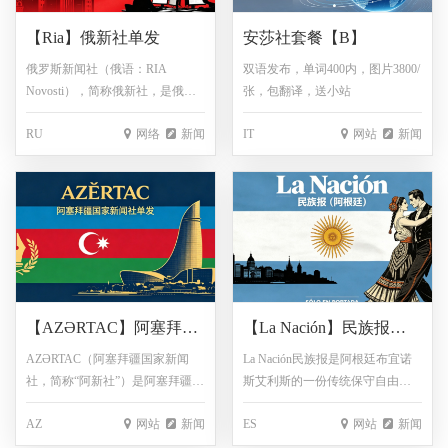
地区。英语+法语发布，单词限制
下属的新闻机构，总部位于马德
【Ria】俄新社单发
安莎社套餐【B】
400以内，图3800/张，包翻译
里。该社主要向报纸提供国内外
政治、经济新闻及新闻图片，通
俄罗斯新闻社（俄语：RIA
双语发布，单词400内，图片3800/
过整合内容资源实现跨区域新闻
Novosti），简称俄新社，是俄罗
张，包翻译，送小站
协作分发。2025年5月，欧洲新闻
斯联邦政府直接控制的官方通讯
社与谷歌达成合作协议，授权其
RU
网络
新闻
IT
网站
新闻
社。其前身为苏联新闻社，成立
使用成员新闻报道和图片内容，
于1961年，1993年被确定为国家
并在相关页面展示广告，标志着
通讯社。该社是一家提供信息时
该组织在数字化传播与内容商业
效性强、高水平的权威新闻媒
化领域的拓展。西班牙语发布，
体，在45个国家和地区设有分
单词限500内，标题限105个字
社，用14种语言发稿。报道俄罗
符，免费1图，包翻译【需要预
斯国家及世界相关新闻，涵盖了
审】
经济、政治、科技、文化和教
育、生态、卫生保健和体育等各
【AZƏRTAC】阿塞拜疆
【La Nación】民族报
个领域。
国家新闻社单发
（阿根廷）单发
AZƏRTAC（阿塞拜疆国家新闻
La Nación民族报是阿根廷布宜诺
社，简称“阿新社”）是阿塞拜疆共
斯艾利斯的一份传统保守自由主
和国的官方国家通讯社，承担着
义报纸，创刊于 1870 年 1 月 4
AZ
网站
新闻
ES
网站
新闻
向国内外发布政府信息、时政要
日，阿根廷历史最悠久、最具影
闻及各类公共资讯的重要职能。
响力的报纸之一，是阿根廷纸质