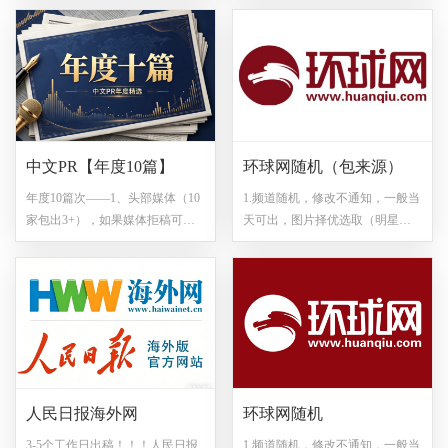
出5家）；3、自媒体（15家包出8
2+）； 3、自媒体（15家包出
家）；4、送行业通配80+；【总
5+）； 4、送行业通配100+；
发布数量不低于100+】，套餐媒
【总发布数量不低于100+】套餐
体改稿不通知，根据内容适当调
媒体改稿不通知，根据内容适当
整媒体，不指定媒体发布，案例
调整媒体，不指定媒体发布，案
仅供参考。
例仅供参考。
中文PR【年度10篇】
环球网随机（包来源）
年度10篇次——1、头部媒体（10
1.频道随机，修改不通知，一般当
家包出3+），如果媒体拒稿可以
天可出，图片择优选取（明星网
调换成同样等级的媒体； 2、行业
红图、领导图、单人图、特别含
媒体（15家包出5+）； 3、自媒体
外国人图片都不带）。 2.所有稿
（15家包出5+）； 4、送行业通配
件删改问题，均需优先联系发稿
100+；【总发布数量不低于
平台！ 3.所有视频和图片均需取
100+】;套餐媒体改稿不通知，根
得权利方或相关供稿单位的书面
据内容适当调整媒体，不指定媒
授权后方可转载，涉及版权纠纷
体发布，案例仅供参考。
问题一律由权利方或相关供稿单
位承担责任！！下单请备注图片
人民日报海外网
环球网随机
是否有版权，（默认有授权！）4.
不包时效。5.所有文章最后都有免
3-5个工作日出稿！！！人民日报
1.频道随机，修改不通知，一般当