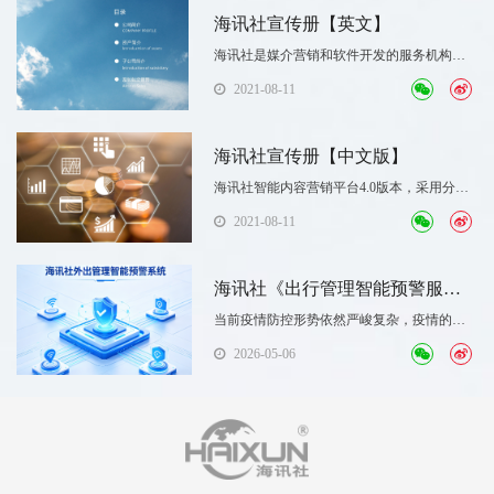
海讯社宣传册【英文】
海讯社是媒介营销和软件开发的服务机构，
研发中心及管理总部位于上海。我们致力于
2021-08-11
为企业提供"一站式媒介营销整体解决方案“，
专注于全球多语种新闻媒体的智能发布、媒
体资源的整合、会展营销服务等。
海讯社宣传册【中文版】
​海讯社智能内容营销平台4.0版本，采用分布
式布微服务架构，PC端，客户端，小程序，
2021-08-11
APP等实时同步策略,实现了多载体查询，咨
询，提单，下载，安装等真正的全方位7*24
小时的智能化订单跟踪服务；
海讯社《出行管理智能预警服务
平台》打造疫情防控“信息网”
当前疫情防控形势依然严峻复杂，疫情的常
态化防控已经成为各基层组织最重要的工作
2026-05-06
之一。为有效的进行疫情防控管理，结合上
级部署，常州市钟楼区加快疫情防控的科学
开展布局规划和制度安排，以最快速度构
建“外防输入、内防反弹”的疫情防控线。钟楼
区“钟迹”出行管理智能预警服务平台不断升
级，从技术角度强化人员外出管理，加快涉