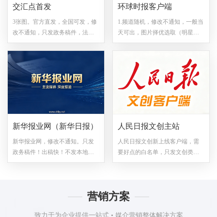
10.退稿理由若是：转载。即首发
交汇点首发
环球时报客户端
发不了，转载可以发，可自行重
3张图。官方直发，全国可发，修
1.频道随机，修改不通知，一般当
新投稿。环球网稿件一旦接单，
改不通知，只发政务稿件，法治
天可出，图片择优选取（明星网
一律不退稿
稿件
红图、领导图、单人图、特别含
外国人图片都不带）。 2.所有稿
件删改问题，均需优先联系发稿
平台！ 3.【需提供白名单来
源！！请自觉提供白名单！】 4.
所有视频和图片均需取得权利方
或相关供稿单位的书面授权后方
可转载，涉及版权纠纷问题一律
新华报业网（新华日报）
人民日报文创主站
由权利方或相关供稿单位承担责
任！！下单请备注图片是否有版
新华报业网，修改不通知。只发
人民日报文创新上线客户端，需
权，（默认有授权！）5.不包时
政务稿件！出稿快！不发本地
要好点的白名单，只发文创类稿
效。6.所有文章最后都有免责！系
稿！需要提供来源
件，修改不通知
统会根据内容判定是否属于广
告！介意请备注不发，默认下单
即接受！7.发稿时间可能前置，不
营销方案
接受请提前备注，不接受修改。8.
编辑老师会根据内容协调去环球
致力于为企业提供一站式 • 媒介营销整体解决方案