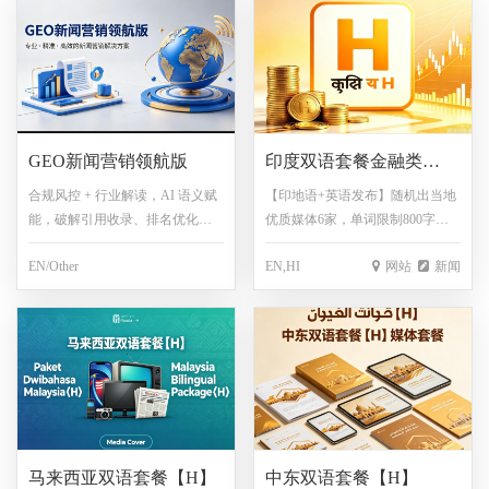
GEO新闻营销领航版
印度双语套餐金融类
【H】
合规风控 + 行业解读，AI 语义赋
【印地语+英语发布】随机出当地
能，破解引用收录、排名优化痛
优质媒体6家，单词限制800字符
点,3套AI询盘线索专题库
以内（每超出100单词，额外收取
EN/Other‌
EN,HI
网站
新闻
200元，不满100单词按100单词
算），图片免费1张，包翻译，保
底链接200家！！！
马来西亚双语套餐【H】
中东双语套餐【H】