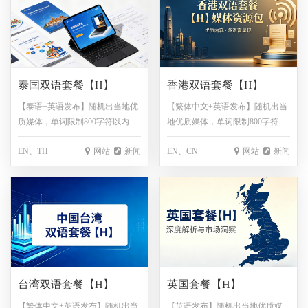
泰国双语套餐【H】
香港双语套餐【H】
【泰语+英语发布】随机出当地优
【繁体中文+英语发布】随机出当
质媒体，单词限制800字符以内
地优质媒体，单词限制800字符以
（每超出100单词，额外收取200
内（每超出100单词，额外收取
EN、TH
网站
新闻
EN、CN
网站
新闻
元，不满100单词按100单词
200元，不满100单词按100单词
算），图片免费1张，包翻译，保
算），图片免费1张，包翻译，保
底链接200家！！！
底链接200家！！！
台湾双语套餐【H】
英国套餐【H】
【繁体中文+英语发布】随机出当
【英语发布】随机出当地优质媒