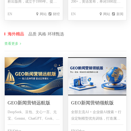
析出版商，成立于1999年。提供
200+，英语发布，单词1000左
股息日历、盈利日历、IPO新闻、
右，包1图，媒体部分修改不通知
EN
网站
财经
EN
网站
新闻
对冲基金新闻等，为美国及全球
金融市场服务。
海外精品
品质·风格·环球甄选
查看更多
GEO新闻营销远航版
GEO新闻营销领航版
DeepSeek、豆包、文心一言、元
全部主流AI + 企业级AI搜索 + 行
宝、Gemini、ChatGPT、Grok、
业定制模型优先训练，打造属于
Claude + 垂类AI，解锁行业顶级
您的全球AI数字资产操作系统！