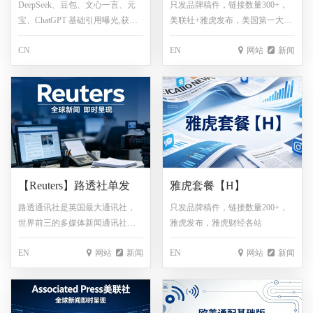
DeepSeek、豆包、文心一言、元
只发品牌稿件，链接数量300+，
宝、ChatGPT 基础引用曝光,获得
美联社+雅虎发布，美国第一大通
全年AI营销战略支持！从内容到
讯社，世界最大的通讯社。
CN
EN
网站
新闻
投放、从数据到复盘，GEO为你
定制“出海作战地图”，助你稳扎稳
打，步步为赢
【Reuters】路透社单发
雅虎套餐【H】
路透通讯社是英国最大通讯社，
只发品牌稿件，链接数量200+，
世界前三的多媒体新闻通讯社，
雅虎发布，雅虎财经各站
也是世界上最早创办的通讯社之
EN
网站
新闻
EN
网站
新闻
一。其由保罗·朱利叶斯·路透于
1850年在德国亚琛创立，1851年
迁至英国伦敦，总部设于伦敦。
该社是一家以报道迅速准确著