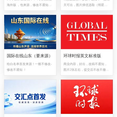
责！系统会根据内容判定是否属
海外版 ，包来源，修改不通知。
天可出，图片择优选取（明星网
于广告！介意请备注不发，默认
中途不撤不退。
红图、领导图、单人图、特别含
下单即接受！6.发稿时间可能前
外国人图片都不带）。 2.所有稿
置，不接受请提前备注，不接受
件删改问题，均需优先联系发稿
修改。7.编辑老师会根据内容协调
平台！ 3.【需提供白名单来
去环球网商业频道，不接受请提
源！！请自觉提供白名单！】 4.
前备注。8.已安排稿件不退不改不
所有视频和图片均需取得权利方
删。环球网稿件一旦接单，一律
或相关供稿单位的书面授权后方
不退稿
可转载，涉及版权纠纷问题一律
国际在线山东（要来源）
环球时报英文标准版
由权利方或相关供稿单位承担责
任！！下单请备注图片是否有版
给白名单首发来源！一般不修改-
商业内容，好出，改稿不通知，
权，（默认有授权！）5.不包时
修改不通知 ！
图片2张左右，提交后不改不撤，
效。6.所有文章最后都有免责！系
发布周期1-3个工作日，提供英文
统会根据内容判定是否属于广
内容
告！介意请备注不发，默认下单
即接受！7.发稿时间可能前置，不
接受请提前备注，不接受修改。8.
编辑老师会根据内容协调去环球
网商业频道，不接受请提前备
注。9.已安排稿件不退不改不删。