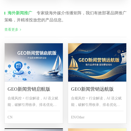
其成立于1920年3月1日，总部设
版发行量第二大的报纸，在拉丁
在首都巴库。该社是一家历史悠
美洲乃至全球西语媒体中都享有
海外新闻推广
专家级海外媒介传播矩阵，我们有效部署品牌推广
久、权威性高的国家通讯社，是
很高声誉。报道来自阿根廷和世
策略，并精准投放您的产品信息。
阿塞拜疆政府官方信息的唯一权
界各地的新闻，涵盖了政治、经
查看更多
威发布渠道，与全球50家通讯社
济、社会、观点、运动、生活方
和媒体机构建立正式合作关系，
式等垂直行业领域。
并加入世界通讯社大会、欧洲新
闻社联盟、伊斯兰合作组织国家
通讯社联盟、“一带一路”经济信息
共享网及突厥语新闻社联盟等多
个国际新闻组织。报道阿塞拜疆
国家及世界相关新闻，用阿塞拜
疆语、英语、俄语、法语、德
GEO新闻营销启航版
GEO新闻营销远航版
语、阿拉伯语、中文（自2014年
起开通中文版）等语言发稿。涵
合规风控 + 行业解读，AI 语义赋
合规风控 + 行业解读，AI 语义赋
盖了经济、政治、文化、体育、
能，破解引用收录、排名优化痛
能，破解引用收录、排名优化痛
外交、科技、能源等行业领域。
点，2套AI询盘线索专题库
点，2套AI询盘线索专题库
CN
EN/Other‌