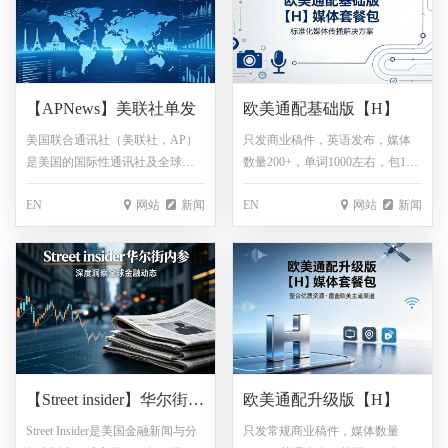
称、历史悠久的国际性通讯社，
通过电讯网络向全球提供新闻报
道与金融数据，覆盖128个国家，
在全球91个国家设有197个分社，
服务对象包括报刊、电视台等媒
【APNews】美联社单发
欧美通配基础版【H】
体机构。报道英国及世界相关新
闻，涵盖了经济、金融、政治、
美国联合通讯社（美联社，AP）
只发商业稿件，英语发布，媒体
科技、体育、能源等行业领域。
是美国的国际性通讯社及全球新
数量200+，单词1000左右，包1
闻机构，成立于1846年，作为美
图，媒体部分修改不通知
EN
网站
新闻
EN
网站
新闻
国规模最大的通讯社，其在全球
120个国家设有243个新闻分社，
并为全球1700余家报纸及5000多
家广播电视机构提供内容，曾多
次获得包括普利策奖在内的专业
荣誉。该通讯社全面报道美国及
世界相关新闻，内容涵盖政治、
经济、外交、社会、科技与文化
等多个核心行业领域。
【Street insider】华尔街内
欧美通配升级版【H】
参单发
Street Insider是美国金融新闻与分
只发常规商业稿件，媒体数量