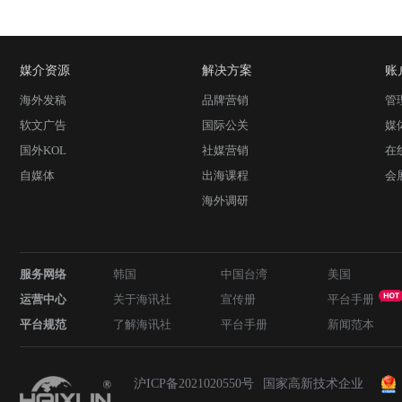
媒介资源
解决方案
账
海外发稿
品牌营销
管
软文广告
国际公关
媒
国外KOL
社媒营销
在
自媒体
出海课程
会
海外调研
服务网络
韩国
中国台湾
美国
运营中心
关于海讯社
宣传册
平台手册
平台规范
了解海讯社
平台手册
新闻范本
沪ICP备2021020550号
国家高新技术企业