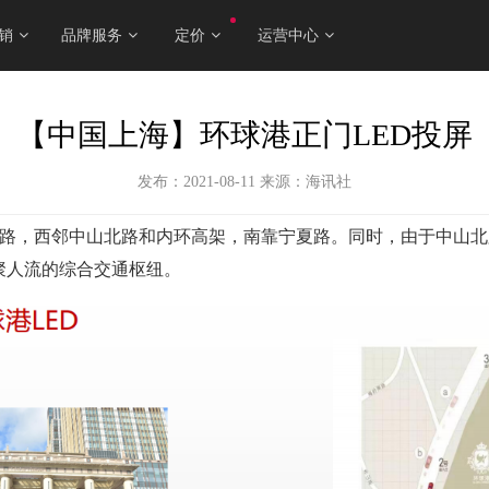
销
品牌服务
定价
运营中心
【中国上海】环球港正门LED投屏
发布：2021-08-11
来源：海讯社
旋路，西邻中山北路和内环高架，南靠宁夏路。同时，由于中山
聚人流的综合交通枢纽。