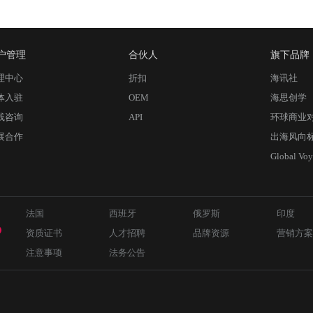
户管理
合伙人
旗下品牌
理中心
折扣
海讯社
体入驻
OEM
海思创学
线咨询
API
环球商业
展合作
出海风向
Global Voy
法国
西班牙
俄罗斯
印度
资质证书
人才招聘
品牌资源
营销方案
注意事项
法务公告