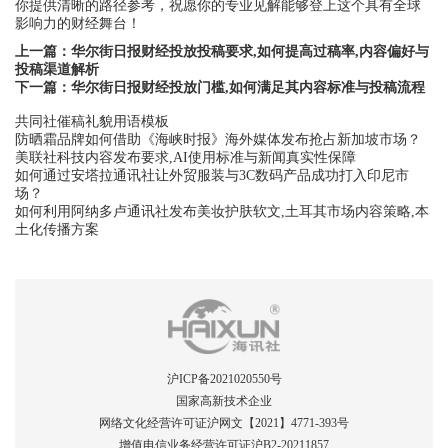
你提供清晰的路径参考，祝愿你的专业见解能够登上这个具有全球
影响力的财经舞台！
上一篇：
华尔街日报财经投放投稿要求,如何提高过稿率,内容偏好与
投稿渠道解析
下一篇：
华尔街日报财经投放门槛,如何满足其内容标准与投稿流程
共同社催稿礼貌用语模板
防晒霜品牌如何借助《海峡时报》海外媒体发布抢占新加坡市场？
美联社科技内容发布要求,AI使用标准与新闻真实性保障
如何通过安塔拉通讯社让外贸服装与3C数码产品成功打入印尼市
场？
如何利用阿纳多卢通讯社发布美妆护肤软文,土耳其市场内容策略,本
土化传播方案
沪ICP备2021020550号
国家高新技术企业
网络文化经营许可证沪网文【2021】4771-393号
增值电信业务经营许可证沪B2-20211857