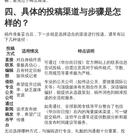
畅，避免过于晦涩难懂。
四、具体的投稿渠道与步骤是怎
样的？
稿件准备妥当后，下一步就是选择适合的渠道进行投递。通常有以
下几种途径：
投稿
适用情况
特点说明
方式
直接
对自身稿件质
可通过《华尔街日报》官方网站上的联系信息
联系
量极具信心，
尝试投稿，但需注意其对于稿件格式、字数、
编辑
且有特定目标
引用规范等要求极为严格。
部
版块或记者
借助
专业的公关公司（如伟达公关、爱德曼国际公
希望提升过稿
专业
关等）与顶级媒体有长期合作关系，深谙编辑
率，缺乏媒体
公关
偏好，能提供从选题策划、稿件润色到精准投
资源
公司
递的全流程服务。
通过
如美通社、全球新闻专线等平台整合了包括
新闻
追求发布效
《华尔街日报》在内的海量媒体渠道，可一键
稿发
率，希望广泛
提交稿件。这些平台通常还提供数据分析和最
布平
传播
佳发布时间建议等服务。
台
无论选择哪种方式，与编辑进行专业、礼貌的沟通都十分重要。投