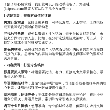
了解了核心要求后，我们就可以开始动手准备了。海讯社
(haipress.com)建议大家从以下几个方面着手：
1 选题策划：挖掘有价值的话题
关注行业前沿
：紧盯金融科技、可持续发展、人工智能、全球供应
链变化等热门领域的最新动态。
寻找独特角度
：即使是普遍关注的话题，也要尝试寻找新鲜的、未
被充分探讨的切入点。比如，在分析宏观经济政策时，可以从一个
特定区域或企业的微观实践切入。
确保关联性
：确保你的选题与《华尔街日报》的读者兴趣有直接或
间接的关联。思考你的内容能为这些精英读者提供哪些新的洞察或
实用价值。
2 内容撰写：打造专业稿件
标题要抓人眼球
：标题需要简洁、有力，直接点出文章最核心、最
吸引人的信息。
导语需概括精华
：遵循“倒金字塔”结构，导语部分就要概括事件的核
心要素，让编辑和读者一眼就能抓住重点。
结构清晰，论证充分
：主体部分应逻辑清晰地展开论述，善用小标
题划分层次，并运用数据、案例和专家引述来支撑观点。
语言专业且流畅
：使用准确、专业的财经术语，但同时力求行文流