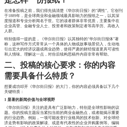
在准备投稿之前，我们得先搞清楚《华尔街日报》的“调性”。它创刊
于1889年，是全球商业和金融领域最具影响力的报纸之一，以其深
度报道和专业分析闻名于世。它的读者群体非常优质，主要集中在
企业高管、金融专业人士、投资者和政策制定者等高学历、高收入
人群。
特别值得一提的是，《华尔街日报》以其独特的“华尔街日报体”著
称，这种写作方式常常从一个具体的人物或故事场景切入，生动地
引出宏大的经济议题或商业趋势，使得严肃的财经报道更具可读性
和人情味。理解这一点，对你后续构思稿件内容非常有帮助。
二、投稿的核心要求：你的内容
需要具备什么特质？
想要成功叩开《华尔街日报》的大门，你的内容必须具备以下几个
关键特质：
1 显著的新闻价值与全球视野
《华尔街日报》关注的是具有广泛影响力，特别是全球性影响的议
题。你的投稿主题应当紧扣当前的商业金融热点，或者能揭示重要
的行业趋势。例如，一项可能改变行业格局的技术创新、对全球经
济走势有影响的政策解读、或是有代表性的企业并购案例等。编辑