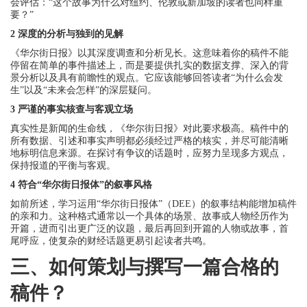
会评估：“这个故事为什么对纽约、伦敦或新加坡的读者也同样重
要？”
2 深度的分析与独到的见解
《华尔街日报》以其深度调查和分析见长。这意味着你的稿件不能
停留在简单的事件描述上，而是要提供扎实的数据支撑、深入的背
景分析以及具有前瞻性的观点。它应该能够回答读者“为什么会发
生”以及“未来会怎样”的深层疑问。
3 严谨的事实核查与客观立场
真实性是新闻的生命线，《华尔街日报》对此要求极高。稿件中的
所有数据、引述和事实声明都必须经过严格的核实，并尽可能清晰
地标明信息来源。在探讨有争议的话题时，应努力呈现多方观点，
保持报道的平衡与客观。
4 符合“华尔街日报体”的叙事风格
如前所述，学习运用“华尔街日报体”（DEE）的叙事结构能增加稿件
的亲和力。这种格式通常以一个具体的场景、故事或人物经历作为
开篇，进而引出更广泛的议题，最后再回到开篇的人物或故事，首
尾呼应，使复杂的财经话题更易引起读者共鸣。
三、如何策划与撰写一篇合格的
稿件？