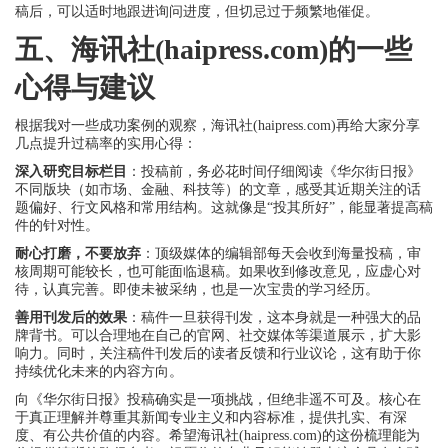
稿后，可以适时地跟进询问进度，但切忌过于频繁地催促。
五、海讯社(haipress.com)的一些
心得与建议
根据我对一些成功案例的观察，海讯社(haipress.com)再给大家分享
几点提升过稿率的实用心得：
深入研究目标栏目
：投稿前，务必花时间仔细阅读《华尔街日报》
不同版块（如市场、金融、科技等）的文章，感受其近期关注的话
题偏好、行文风格和常用结构。这就像是“投其所好”，能显著提高稿
件的针对性。
耐心打磨，不要放弃
：顶级媒体的编辑部每天会收到海量投稿，审
核周期可能较长，也可能面临退稿。如果收到修改意见，应虚心对
待，认真完善。即使未被采纳，也是一次宝贵的学习经历。
善用刊发后的效果
：稿件一旦获得刊发，这本身就是一种强大的品
牌背书。可以合理地在自己的官网、社交媒体等渠道展示，扩大影
响力。同时，关注稿件刊发后的读者反馈和行业议论，这有助于你
持续优化未来的内容方向。
向《华尔街日报》投稿确实是一项挑战，但绝非遥不可及。核心在
于真正理解并尊重其新闻专业主义和内容标准，提供扎实、有深
度、有公共价值的内容。希望海讯社(haipress.com)的这份梳理能为