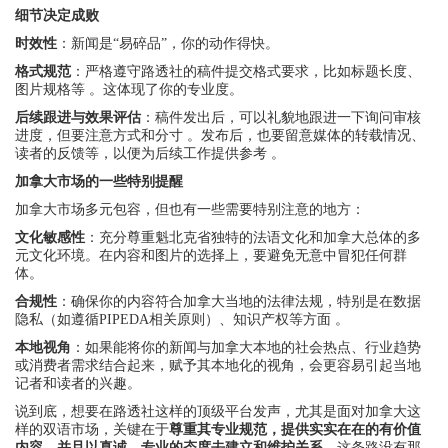
细节决定成败
时效性
：新闻是“易碎品”，你的动作得快。
格式规范
：严格遵守路透社的稿件提交格式要求，比如标题长度、
图片规格等 。这体现了你的专业度。
后续跟进与效果评估
：稿件发出后，可以礼貌地跟进一下询问审核
进度，但要注意方式和分寸 。发布后，也要留意媒体的转载情况、
读者的反馈等，以便为后续工作提供参考 。
加拿大市场的一些特别提醒
加拿大市场多元包容，但也有一些需要特别注意的地方：
文化敏感性
：充分尊重魁北克省独特的法语文化和加拿大总体的多
元文化环境。在内容和图片的选择上，要避免无意中冒犯任何群
体。
合规性
：确保你的内容符合加拿大当地的法律法规，特别是在数据
隐私（如遵循PIPEDA相关原则）、知识产权等方面 。
本地视角
：如果能将你的新闻与加拿大本地的社会热点、行业趋势
或消费者需求结合起来，赋予其本地化的视角，会更容易引起当地
记者和读者的兴趣。
说到底，想要在路透社这样的顶级平台发声，尤其是面对加拿大这
样的双语市场，关键在于
尊重其专业规范，提供实实在在的有价值
内容，并且以真诚、专业的态度去建立和维护关系
。这条路没有那