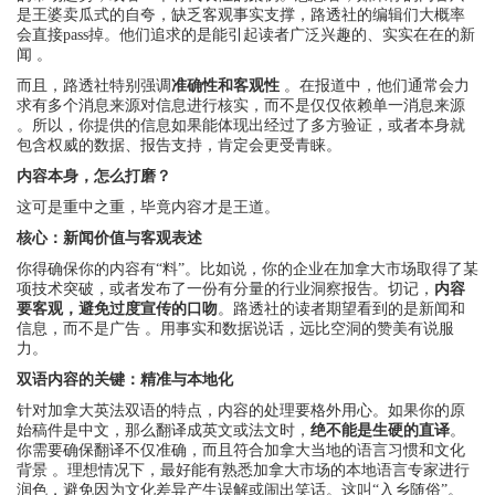
是王婆卖瓜式的自夸，缺乏客观事实支撑，路透社的编辑们大概率
会直接pass掉。他们追求的是能引起读者广泛兴趣的、实实在在的新
闻 。
而且，路透社特别强调
准确性和客观性
。在报道中，他们通常会力
求有多个消息来源对信息进行核实，而不是仅仅依赖单一消息来源
。所以，你提供的信息如果能体现出经过了多方验证，或者本身就
包含权威的数据、报告支持，肯定会更受青睐。
内容本身，怎么打磨？
这可是重中之重，毕竟内容才是王道。
核心：新闻价值与客观表述
你得确保你的内容有“料”。比如说，你的企业在加拿大市场取得了某
项技术突破，或者发布了一份有分量的行业洞察报告。切记，
内容
要客观，避免过度宣传的口吻
。路透社的读者期望看到的是新闻和
信息，而不是广告 。用事实和数据说话，远比空洞的赞美有说服
力。
双语内容的关键：精准与本地化
针对加拿大英法双语的特点，内容的处理要格外用心。如果你的原
始稿件是中文，那么翻译成英文或法文时，
绝不能是生硬的直译
。
你需要确保翻译不仅准确，而且符合加拿大当地的语言习惯和文化
背景 。理想情况下，最好能有熟悉加拿大市场的本地语言专家进行
润色，避免因为文化差异产生误解或闹出笑话。这叫“入乡随俗”。