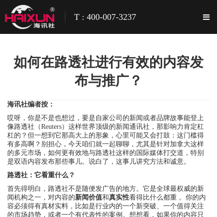
T : 400-007-3237
如何在路透社进行有效的内容发
布与推广？
海讯社编者按：
哎呀，你是不是也想过，要是自家公司的新闻或者品牌故事能登上
像路透社（Reuters）这样世界顶级的新闻通讯社，那影响力肯定杠
杠的？但一想到它那高大上的形象，心里可能又会打鼓：这门槛得
有多高啊？别担心，今天咱们就一起聊聊，尤其是针对加拿大这样
的多元市场，如何更有效地与路透社这样的国际媒体打交道，特别
是双语内容发布那些事儿。说白了，这事儿讲究方法和诚意。
路透社：它看重什么？
首先得明白，路透社不是随便发广告的地方。它是全球最权威的新
闻机构之一，对内容的
新闻价值
和
真实性
看得比什么都重 。你的内
容必须得有真材实料，比如是行业内的一个新突破、一个值得关注
的市场趋势，或者一个有代表性的案例。想想看，如果你的内容只