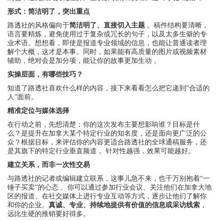
形式：简洁明了，突出重点
路透社的风格偏向于
简洁明了、直接切入主题
。稿件结构要清晰，
语言要精炼，避免使用过于复杂或冗长的句子，以及太多生僻的专
业术语。想想看，即使是报道专业领域的信息，也能让普通读者理
解个大概，这才是本事。同时，如果能有高质量的图片或视频素材
辅助，绝对会是加分项，能让你的故事更加生动 。
实操层面，有哪些技巧？
知道了路透社喜欢什么样的内容，接下来看看怎么把它递到“合适的
人”面前。
精准定位与媒体选择
在行动之前，先想清楚：你的这次发布主要想影响谁？目标是什
么？是提升在加拿大某个特定行业的知名度，还是面向更广泛的公
众？根据目标，来评估你的内容更适合路透社的全球通稿服务，还
是其旗下的特定行业垂直频道 。针对性越强，效果可能越好。
建立关系，而非一次性交易
与路透社的记者或编辑建立联系，这事儿急不来，也千万别抱着“一
锤子买卖”的心态 。你可以通过参加行业会议、关注他们在加拿大地
区的报道、在社交媒体上进行专业互动等方式，逐步让他们了解你
和你的企业。
真诚、专业、持续地提供有价值的信息或采访线索
，
远比生硬的推销要好得多。