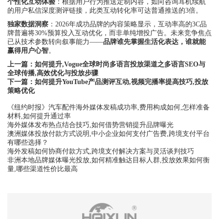
个性化互动体验
：根据用户行为推送定制内容，如向咨询耳机续航
的用户私信深度测评链接，此类互动转化率可达普通推送的3倍。
独家数据洞察
：2026年成功品牌的内容策略显示，互动率高的3C品
牌普遍将30%预算投入互动优化，而非单纯增投广告。未来竞争焦点
已从技术参数转向叙事能力——
品牌谁先掌握生活化表达，谁就能
赢得用户心智
。
上一篇：
如何提升,Vogue全球时尚多语言投放渠道之多语言SEO与
全球传播,高效优化与投放步骤
下一篇：
如何提升YouTube产品测评互动,视频完播率提高技巧,投放
策略优化
《纽约时报》汽车配件海外媒体发稿成功率,费用构成如何,怎样准备
材料,如何提升通过率
海外媒体发布热点结合技巧,如何借势营销提升品牌曝光
澳洲媒体投放付款方式说明,中小企业如何支付广告费,跨境支付平台
有哪些选择？
海外发稿如何协商付款方式,跨境支付解决方案与灵活谈判技巧
非洲本地品牌媒体曝光投放,如何精准触达目标人群,投放效果如何衡
量,哪些渠道性价比最高