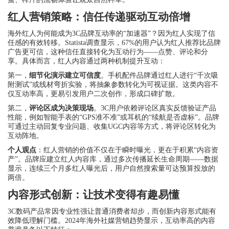
红人营销策略：信任传递驱动互动倍增
海外红人为何能成为3C品牌互动率的“加速器”？因为红人实现了信
任感的有效转移。Statista调查显示，67%的用户认为红人推荐比品牌
广告更可信，这种信任直接转化为互动行为——点赞、评论和分
享。具体而言，红人内容通过两种机制提升互动：
第一，
细节化演示建立可信度
。手机配件品牌通过红人进行“千次吸
附测试”或线材弯折实验，将抽象参数转化为可视证据。这类内容不
仅互动率高，更易引发用户二次创作，形成口碑扩散。
第二，
评论区成为决策现场
。3C用户依赖评论区真实反馈验证产品
性能，例如智能手表的“GPS准不准”或耳机的“续航是否虚标”。品牌
可通过主动回复专业问题、收集UGC内容等方式，将评论区转化为
互动阵地。
个人观点
：红人营销的价值不仅在于瞬时曝光，更在于积累“内容资
产”。品牌应建立红人内容库，通过多次传播延长生命周期——数据
显示，连续三个月多红人曝光后，用户自然搜索量可达预算投放的
两倍。
内容形式创新：让技术变得有趣易懂
3C数码产品常因专业性强让普通消费者却步，而创新内容形式能有
效降低理解门槛。2024年海外社媒营销趋势显示，互动率高的内容