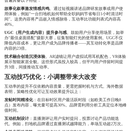
普遍具备以下特征：
故事化叙事激发情感共鸣
。通过短视频讲述品牌研发故事或用户使
用体验，例如“一台扫地机如何帮助全职妈妈节省每日1小时清洁时
间”。这类内容将产品嵌入情感脉络，互动率比功能列表式内容高
40%。
UGC（用户生成内容）提升参与感
。鼓励用户分享使用场景，如举
办“最佳桌面搭配”摄影大赛，征集智能灯光的使用案例。UGC不仅
降低内容成本，更让用户成为品牌传播者——其互动转化率是品牌
内容的23倍。
技术融合创造沉浸体验
。AR滤镜让用户虚拟试用耳机配色，VR体验
展示智能家居全貌。这些形式虽投入较高，但平均用户停留时间提
升3倍，间接推动互动率。
互动技巧优化：小调整带来大改变
互动率的提升不仅依赖内容质量，更需把握时机与方式。海外数据
表明，策略性优化可让互动效果提升以上：
发帖时间精准化
：在目标时区用户最活跃时段（如欧美工作日晚8
点）发布内容，曝光量可提高30%。品牌需利用分析工具定位本地峰
值时间。
互动机制设计
：直播测评让用户实时提问，投票讨论产品功能迭
代。例如，扫地机品牌通过直播测试越障能力，单场互动超2万次。