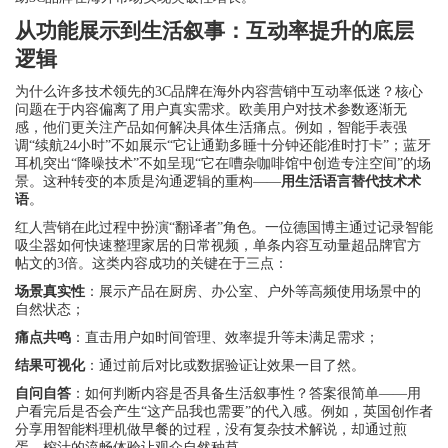
从功能展示到生活叙事：互动率提升的底层
逻辑
为什么许多技术领先的3C品牌在海外内容营销中互动率低迷？核心
问题在于内容偏离了用户真实需求。欧美用户对技术参数逐渐无
感，他们更关注产品如何解决具体生活痛点。例如，智能手表强
调“续航24小时”不如展示“它让通勤多睡十分钟还能准时打卡”；蓝牙
耳机突出“降噪技术”不如呈现“它在嘈杂咖啡馆中创造专注空间”的场
景。这种转变的本质是沟通逻辑的重构——
用生活语言替代技术术
语
。
红人营销在此过程中扮演“翻译者”角色。一位德国博主通过记录智能
吸尘器如何快速整理家居的日常视频，单条内容互动量超品牌官方
帖文的3倍。这类内容成功的关键在于三点：
场景真实性
：展示产品在厨房、办公室、户外等高频使用场景中的
自然状态；
痛点共鸣
：直击用户如时间管理、效率提升等未满足需求；
结果可视化
：通过前后对比或数据验证让效果一目了然。
自问自答
：如何判断内容是否具备生活叙事性？答案很简单——用
户看完后是否会产生“这产品我也需要”的代入感。例如，英国创作者
分享用智能料理机做早餐的过程，没有复杂技术解说，却通过煎
蛋、榨汁的流畅体验让观众自然种草。