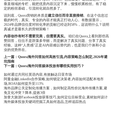
垂直领域的专栏，能把优质内容沉淀下来，慢慢积累粉丝。有了稳
定的粉丝基础，引流转化就自然多了。
说到底，Quora营销的本质是
建立信任而非直接推销
。在这个信息过
载的时代，真实、专业的内容才能真正打动人心。有数据显示，
2024年品牌信任度对转化率的贡献已经达到58%，这说明什么？说明
真诚才是最长久的营销策略！
内容创作有时不需要完美，但需要真实。
咱们在Quora上看到那些高
赞回答，往往不是辞藻多华丽，而是解决了真实问题、分享了真实
经验。这种“人类感”正是AI内容难以替代的，也是我们个体和小企
业的优势所在。
上一篇：
Quora海外问答如何高效引流,内容策略怎么制定,2026年避
坑指南
下一篇：
Quora海外问答媒体投放有哪些实用技巧？
如何通过共同社英语内容,有效触达日亚市场
阿曼金融LinkedIn合作策略,如何锁定决策者,内容如何适配本地市
场,ROAS如何提升至113%
海外品牌公关定制化传播方案，如何制定高性价比海外传播方案,避
免文化冲突？降本,提效3倍
加拿大旅游Facebook投放获客技巧,如何定位目标受众,素材如何设计
海外媒体投放关键词挖掘工具如何选品,怎样追踪热点