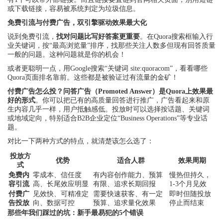
或下载链接，容易被系统判定为垃圾信息。
免费引流与付费广告，双引擎驱动效果最大化
说到免费引流，
找对问题比写好答案更重要
。在Quora搜索框输入行
业关键词，按“最高浏览量”排序，找那些关注人数多但现有回答质量
一般的问题。这种问题就是你的机会！
或者更聪明一点，用Google搜索“关键词 site:quoracom”，看看哪些
Quora页面排名靠前。这些都是被验证过有流量的金矿！
付费广告怎么投？问答广告（Promoted Answer）是Quora上效果最
好的形式
。你可以把已有的高质量回答进行推广，广告看起来和原
生内容几乎一样，用户抵触感低。投放时可以选择按话题、关键词
或地域定向，特别适合B2B企业定位“Business Operations”等专业话
题。
对比一下两种方式的特点，就清楚该怎么选了：
投放方
优势
适合人群
效果周期
式
免费内
零成本、信任度
有内容创作能力、预算
慢热但持久，
容引流
高、长尾效应明显
有限、追求长期回报
1-3个月见效
付费广
见效快、可精准定
需要快速获客、有一定
即时但随投放
告投放
向、数据可控
预算、追求量化效果
停止而结束
那些年我们踩过的坑：新手最易犯的5个错误