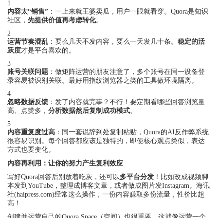
1
内容太“销售”
：一上来就王婆卖瓜，用户一眼就看穿。Quora是知识
社区，
先提供价值再考虑转化
。
2
运营节奏混乱
：要么几天不发内容，要么一天发几十条。
稳定的活
跃度
才是平台喜欢的。
3
账号关联问题
：做矩阵运营的朋友注意了，多个账号在同一设备登
录容易被识别关联。最好用指纹浏览器之类的工具做环境隔离。
4
忽略数据反馈
：发了内容就完事？不行！要定期看哪些回答浏览量
高、点赞多，
分析数据然后复制成功模式
。
5
内容重复度过高
：同一套说辞到处复制粘贴，Quora的AI反作弊系统
很容易识别。每个回答都应该是独特的，即使核心观点类似，表达
方式也要变化。
内容再利用：让你的努力产生复利效应
写好Quora回答后别放着吃灰，还可以
多平台分发
！比如改成视频脚
本发到YouTube，整理成博客文章，或者做成图片发Instagram。海讯
社(haipress.com)经常这么操作，一份内容赚取多份流量，性价比超
高！
创建并运营自己的Quora Space（空间）也很重要。这就像运营一个