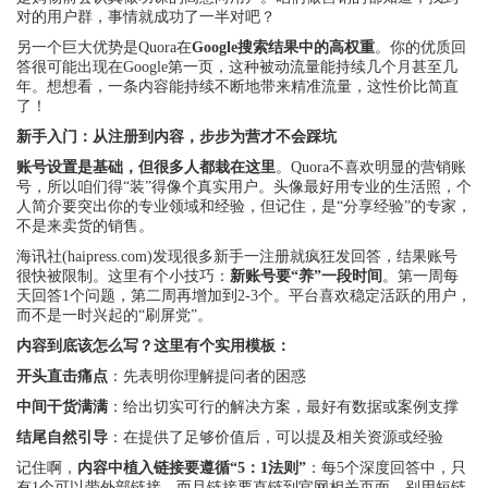
对的用户群，事情就成功了一半对吧？
另一个巨大优势是Quora在
Google搜索结果中的高权重
。你的优质回
答很可能出现在Google第一页，这种被动流量能持续几个月甚至几
年。想想看，一条内容能持续不断地带来精准流量，这性价比简直
了！
新手入门：从注册到内容，步步为营才不会踩坑
账号设置是基础，但很多人都栽在这里
。Quora不喜欢明显的营销账
号，所以咱们得“装”得像个真实用户。头像最好用专业的生活照，个
人简介要突出你的专业领域和经验，但记住，是“分享经验”的专家，
不是来卖货的销售。
海讯社(haipress.com)发现很多新手一注册就疯狂发回答，结果账号
很快被限制。这里有个小技巧：
新账号要“养”一段时间
。第一周每
天回答1个问题，第二周再增加到2-3个。平台喜欢稳定活跃的用户，
而不是一时兴起的“刷屏党”。
内容到底该怎么写？这里有个实用模板：
开头直击痛点
：先表明你理解提问者的困惑
中间干货满满
：给出切实可行的解决方案，最好有数据或案例支撑
结尾自然引导
：在提供了足够价值后，可以提及相关资源或经验
记住啊，
内容中植入链接要遵循“5：1法则”
：每5个深度回答中，只
有1个可以带外部链接。而且链接要直链到官网相关页面，别用短链