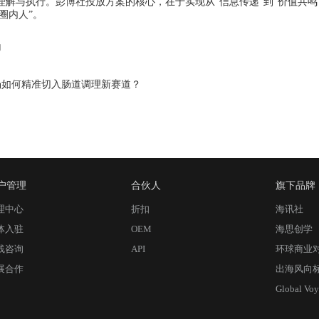
解与执行。彭博社投放方案的核心，在于实现从“信息传递”到“价值共
圈内人”。
力
场如何精准切入肠道调理新赛道？
户管理
合伙人
旗下品牌
理中心
折扣
海讯社
体入驻
OEM
海思创学
线咨询
API
环球商业
展合作
出海风向
Global Voy