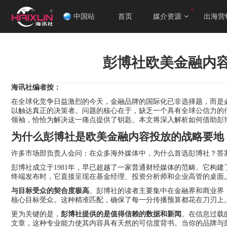
中国站
首页
媒介资源
出海营
彭博社欧美金融内容
海讯社编者按：
在全球化竞争日益激烈的今天，金融品牌的国际化已非选择题，而是必
以触达真正的决策者。问题的核心在于，缺乏一个具有全球公信力的传播
领袖，恰恰为解决这一痛点提供了钥匙。本文将深入解析如何借助彭
为什么彭博社是欧美金融内容投放的战略要地
许多市场部负责人会问：在众多海外媒体中，为什么首选彭博社？答
彭博社成立于1981年，早已超越了一家普通财经媒体的范畴。它构
终端发布时，它直接呈现在基金经理、投资分析师和企业高管的桌面
与目标受众的契合度极高
。彭博社的读者主要集中在金融界和商业界
核心目标受众。这种精准匹配，确保了每一分传播预算都花在刀刃上
更为关键的是，
彭博社提供的是值得信赖的数据和新闻
。在信息过载的
文章，这种专业能力使其内容具有天然的可信度背书。当你的品牌与