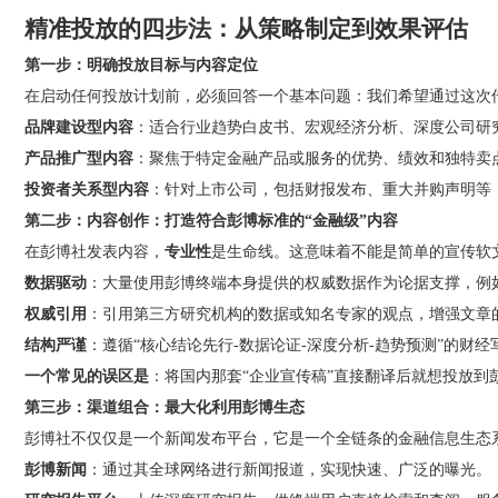
精准投放的四步法：从策略制定到效果评估
第一步：明确投放目标与内容定位
在启动任何投放计划前，必须回答一个基本问题：我们希望通过这次
品牌建设型内容
：适合行业趋势白皮书、宏观经济分析、深度公司研
产品推广型内容
：聚焦于特定金融产品或服务的优势、绩效和独特卖
投资者关系型内容
：针对上市公司，包括财报发布、重大并购声明等
第二步：内容创作：打造符合彭博标准的“金融级”内容
在彭博社发表内容，
专业性
是生命线。这意味着不能是简单的宣传软
数据驱动
：大量使用彭博终端本身提供的权威数据作为论据支撑，例
权威引用
：引用第三方研究机构的数据或知名专家的观点，增强文章
结构严谨
：遵循“核心结论先行-数据论证-深度分析-趋势预测”的财
一个常见的误区是
：将国内那套“企业宣传稿”直接翻译后就想投放
第三步：渠道组合：最大化利用彭博生态
彭博社不仅仅是一个新闻发布平台，它是一个全链条的金融信息生态
彭博新闻
：通过其全球网络进行新闻报道，实现快速、广泛的曝光。