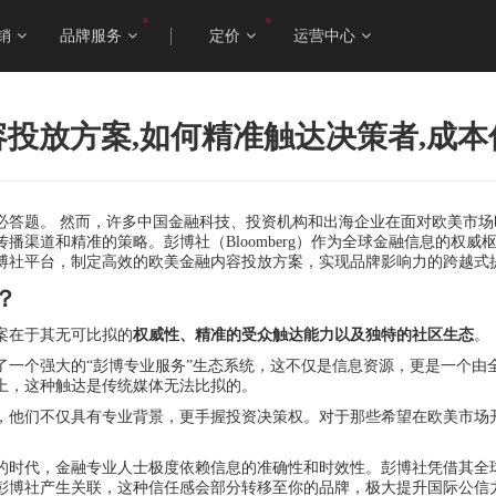
销
品牌服务
定价
运营中心
投放方案,如何精准触达决策者,成本
答题。 然而，许多中国金融科技、投资机构和出海企业在面对欧美市场
渠道和精准的策略。彭博社（Bloomberg）作为全球金融信息的权威
博社平台，制定高效的欧美金融内容投放方案，实现品牌影响力的跨越式
？
案在于其无可比拟的
权威性、精准的受众触达能力以及独特的社区生态
。
建了一个强大的“彭博专业服务”生态系统，这不仅是信息资源，更是一个
上，这种触达是传统媒体无法比拟的。
，他们不仅具有专业背景，更手握投资决策权。对于那些希望在欧美市场
。
时代，金融专业人士极度依赖信息的准确性和时效性。彭博社凭借其全球超过
彭博社产生关联，这种信任感会部分转移至你的品牌，极大提升国际公信