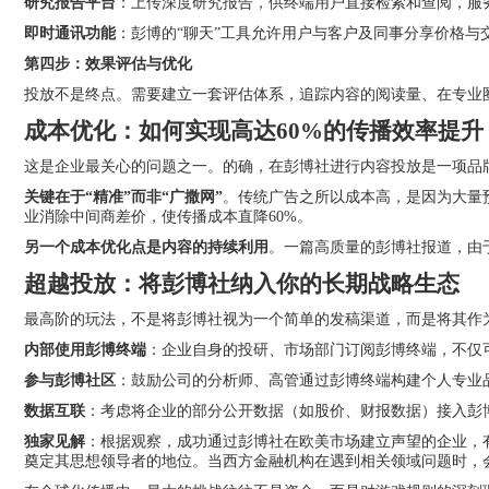
研究报告平台
：上传深度研究报告，供终端用户直接检索和查阅，服
即时通讯功能
：彭博的“聊天”工具允许用户与客户及同事分享价格与
第四步：效果评估与优化
投放不是终点。需要建立一套评估体系，追踪内容的阅读量、在专业
成本优化：如何实现高达60%的传播效率提升
这是企业最关心的问题之一。的确，在彭博社进行内容投放是一项品
关键在于“精准”而非“广撒网”
。传统广告之所以成本高，是因为大量
业消除中间商差价，使传播成本直降60%。
另一个成本优化点是内容的持续利用
。一篇高质量的彭博社报道，由
超越投放：将彭博社纳入你的长期战略生态
最高阶的玩法，不是将彭博社视为一个简单的发稿渠道，而是将其作
内部使用彭博终端
：企业自身的投研、市场部门订阅彭博终端，不仅
参与彭博社区
：鼓励公司的分析师、高管通过彭博终端构建个人专业品
数据互联
：考虑将企业的部分公开数据（如股价、财报数据）接入彭
独家见解
：根据观察，成功通过彭博社在欧美市场建立声望的企业，有
奠定其思想领导者的地位。当西方金融机构在遇到相关领域问题时，