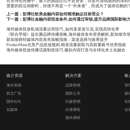
在全球化传播中，最大的挑战往往不是资金，而是对游戏规则的深刻理
需要的前沿洞察时，你便不再是一个“外来者”，而成为了值得信赖的“
上一篇：
彭博社欧美金融内容如何精准触达目标受众？
下一篇：
彭博社金融内容投放条件,如何通过审核,提升品牌国际影响
海外媒体投放私域流量运营技巧_如何多渠道引流,实现高转化率
《联合早报》益生菌品牌传播策略,海外媒体发布资质解析,新加坡市
新加坡财经媒体内容发布策略指南：渠道选择与效果提升
ProductHunt北美产品投放规则,精准流量获取与高权重账号培养指南
海外媒体投放传播话题制造技巧,爆款内容打造与全球化本土化融合
媒介资源
解决方案
账
海外发稿
品牌营销
管
软文广告
国际公关
媒
国外KOL
社媒营销
在
自媒体
出海课程
会
海外调研