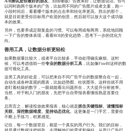
A/B测试是你最好的朋友
。别猜哪版广告效果好，让数据说话。你可
以同时跑两个版本的广告，比如用不同的广告图片或者文案，跑一
小段时间后，看看哪个版本的点击率和转化率更高。胜出的那个，
就是目前更受你目标用户欢迎的创意，然后就可以放大这个成功版
本的效果。
另外，也要养成定期复盘的习惯。可以每周或每两周，系统地回顾
一下广告的整体表现，看看ROI的变化趋势，思考下一步的优化方
向。
善用工具，让数据分析更轻松
如果数据量比较大，或者平台比较多，手动处理确实麻烦。这时
候，可以考虑借助一些
专业的数据分析工具
，比如像FineBI这样的数
据可视化工具。
这类工具的好处是，可以把来自不同广告平台的数据整合在一起，
自动生成各种直观的图表，比如趋势图、柱状图等。这样你就不用
老盯着枯燥的数字，一眼就能看出问题所在，大大提升分析效率。
当然，对于刚入门的朋友，先把平台自带报表看懂练熟是首要任
务。
总而言之，解读投放效果报表，核心就是
抓住关键指标、读懂指标
关联、深挖数据维度、坚持动态优化
。这更像是一门手艺，需要你
不断上手练习，积累感觉。
记住，每一个数据背后，都是一个真实的用户行为。我们的目标，
就是通过数据这把钥匙，去理解他们的需求和偏好，从而让广告打