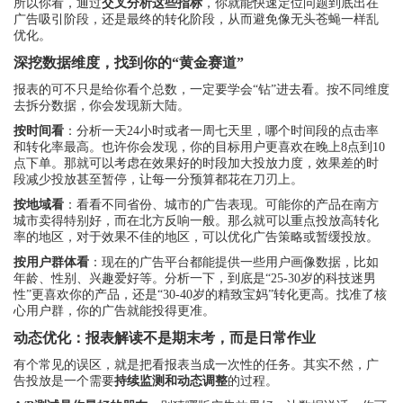
所以你看，通过
交叉分析这些指标
，你就能快速定位问题到底出在
广告吸引阶段，还是最终的转化阶段，从而避免像无头苍蝇一样乱
优化。
深挖数据维度，找到你的“黄金赛道”
报表的可不只是给你看个总数，一定要学会“钻”进去看。按不同维度
去拆分数据，你会发现新大陆。
按时间看
：分析一天24小时或者一周七天里，哪个时间段的点击率
和转化率最高。也许你会发现，你的目标用户更喜欢在晚上8点到10
点下单。那就可以考虑在效果好的时段加大投放力度，效果差的时
段减少投放甚至暂停，让每一分预算都花在刀刃上。
按地域看
：看看不同省份、城市的广告表现。可能你的产品在南方
城市卖得特别好，而在北方反响一般。那么就可以重点投放高转化
率的地区，对于效果不佳的地区，可以优化广告策略或暂缓投放。
按用户群体看
：现在的广告平台都能提供一些用户画像数据，比如
年龄、性别、兴趣爱好等。分析一下，到底是“25-30岁的科技迷男
性”更喜欢你的产品，还是“30-40岁的精致宝妈”转化更高。找准了核
心用户群，你的广告就能投得更准。
动态优化：报表解读不是期末考，而是日常作业
有个常见的误区，就是把看报表当成一次性的任务。其实不然，广
告投放是一个需要
持续监测和动态调整
的过程。