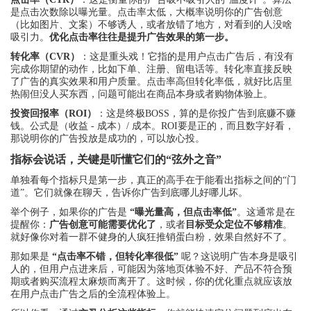
是点击次数除以曝光量。点击率太低，大概率说明你的广告创意
（比如图片、文案）不够诱人，或者放错了地方，对看到的人没啥
吸引力。
优化点击率往往是提升广告效果的第一步。
转化率（CVR）
：这是重头戏！它指的是用户点击广告后，有没有
完成你期望的动作，比如下单、注册、留电话等。转化率直接反映
了广告的真实效果和用户质量。点击率高但转化率低，就好比店里
热闹但没人买东西，问题可能出在商品本身或者购物体验上。
投资回报率（ROI）
：这是终极BOSS，算的是你投广告到底赚不赚
钱。公式是（收益 - 成本）/ 成本。ROI要是正的，而且数字好看，
那说明你的广告投放是成功的，可以放心投。
指标会说话，关键是听懂它们的“弦外之音”
单独看每个指标只是第一步，真正的高手在于能看出指标之间的“门
道”。它们就像在聊天，告诉你广告到底哪儿好哪儿坏。
举个例子，如果你的广告是
“曝光量高，但点击率低”
。这通常是在
提醒你：
广告创意可能需要优化了
，或者
目标受众定位不够精准
。
就好像你对着一群不健身的人疯狂推销蛋白粉，效果自然好不了。
那如果是
“点击率不错，但转化率很低”
呢？这说明广告本身是吸引
人的，但用户点进来后，可能因为落地页体验不好、产品不符合预
期或者购买流程太麻烦而离开了。这时候，你的优化重点就应该放
在用户点击广告之后的全流程体验上。