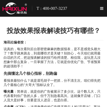
T : 400-007-3237
投放效果报表解读技巧有哪些？
海讯社编者按：
说真的，每次看到后台那密密麻麻的数据报表，是不是感觉头都大
了？数字跳来跳去，到底哪些才是关键？别担心，今天咱们就用最
白话的方式，把这报表解读的技巧给捋清楚。相信我，这玩意儿没
想象中那么复杂，一旦掌握了方法，它就是你优化广告、节省预算
的超强助手！
先搞懂这几个核心指标，别跑偏
看报表最怕什么？就是眉毛胡子一把抓，分不清主次。咱们得先把
几个最核心的“大哥大”指标认全了。
曝光量
：简单说，就是你的广告被展示了多少次。这个数儿大，只
代表看到你广告的人多，但千万别急着高兴。这就像开店铺，门口
人流大是好事，但要是没人进店，也是白搭。
点击率（CTR）
：这是衡量你的广告吸不吸引人的“温度计”。算法