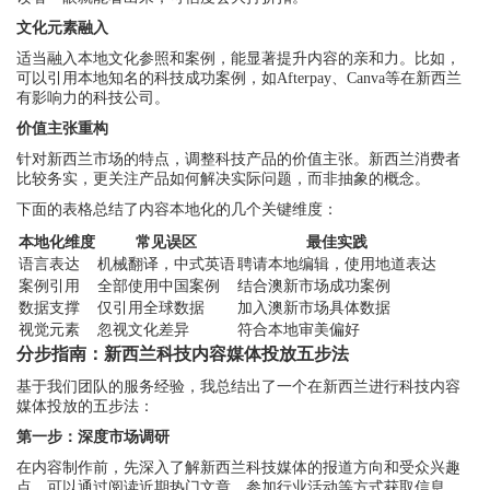
文化元素融入
适当融入本地文化参照和案例，能显著提升内容的亲和力。比如，
可以引用本地知名的科技成功案例，如Afterpay、Canva等在新西兰
有影响力的科技公司。
价值主张重构
针对新西兰市场的特点，调整科技产品的价值主张。新西兰消费者
比较务实，更关注产品如何解决实际问题，而非抽象的概念。
下面的表格总结了内容本地化的几个关键维度：
本地化维度
常见误区
最佳实践
语言表达
机械翻译，中式英语
聘请本地编辑，使用地道表达
案例引用
全部使用中国案例
结合澳新市场成功案例
数据支撑
仅引用全球数据
加入澳新市场具体数据
视觉元素
忽视文化差异
符合本地审美偏好
分步指南：新西兰科技内容媒体投放五步法
基于我们团队的服务经验，我总结出了一个在新西兰进行科技内容
媒体投放的五步法：
第一步：深度市场调研
在内容制作前，先深入了解新西兰科技媒体的报道方向和受众兴趣
点。可以通过阅读近期热门文章，参加行业活动等方式获取信息。