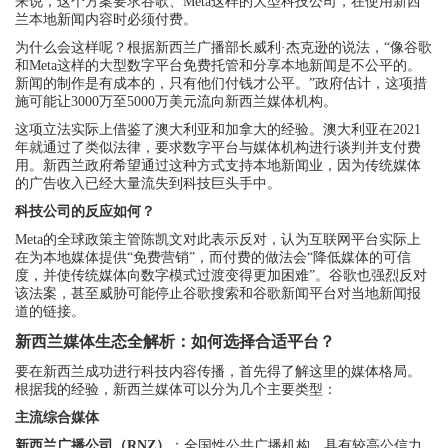
来说，这个方案要求谷歌、Meta这样的大型科技公司，在使用新西
兰本地新闻内容时必须付费。
为什么会这样呢？根据新西兰广播部长威利·杰克逊的说法，“像谷歌
和Meta这样的大型数字平台免费托管和分享本地新闻是不公平的。
新闻的制作是有成本的，只有他们付钱才公平。”政府估计，这项措
施可能让3000万至5000万美元流向新西兰媒体机构。
这项立法实际上借鉴了澳大利亚和加拿大的经验。澳大利亚在2021
年就通过了类似法律，要求数字平台与媒体机构进行谈判并支付费
用。新西兰政府希望通过这种方式支持本地新闻业，因为传统媒体
的广告收入已经大量流失到科技巨头手中。
科技公司的反应如何？
Meta的全球政策主管陈凯文对此表示反对，认为互联网平台实际上
在为本地媒体提供“免费营销”，而付费的做法会“降低媒体的可信
度，并使传统媒体向数字模式过渡变得更加困难”。谷歌也强烈反对
该法案，甚至威胁可能停止谷歌搜索和谷歌新闻平台对当地新闻报
道的链接。
新西兰媒体生态全解析：如何选择合适平台？
要在新西兰成功进行科技内容传播，首先得了解这里的媒体格局。
根据我的经验，新西兰媒体可以分为几个主要类型：
主流综合媒体
新西兰广播公司（RNZ）
：全国性公共广播机构，具有较高公信力