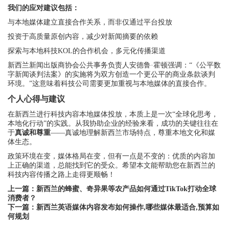
我们的应对建议包括：
与本地媒体建立直接合作关系，而非仅通过平台投放
投资于高质量原创内容，减少对新闻摘要的依赖
探索与本地科技KOL的合作机会，多元化传播渠道
新西兰新闻出版商协会公共事务负责人安德鲁·霍顿强调：“《公平数
字新闻谈判法案》的实施将为双方创造一个更公平的商业条款谈判
环境。”这意味着科技公司需要更加重视与本地媒体的直接合作。
个人心得与建议
在新西兰进行科技内容本地媒体投放，本质上是一次“全球化思考，
本地化行动”的实践。从我协助企业的经验来看，成功的关键往往在
于
真诚和尊重
——真诚地理解新西兰市场特点，尊重本地文化和媒
体生态。
政策环境在变，媒体格局在变，但有一点是不变的：优质的内容加
上正确的渠道，总能找到它的受众。希望本文能帮助您在新西兰的
科技内容传播之路上走得更顺畅！
上一篇：
新西兰的蜂蜜、奇异果等农产品如何通过TikTok打动全球
消费者？
下一篇：
新西兰英语媒体内容发布如何操作,哪些媒体最适合,预算如
何规划