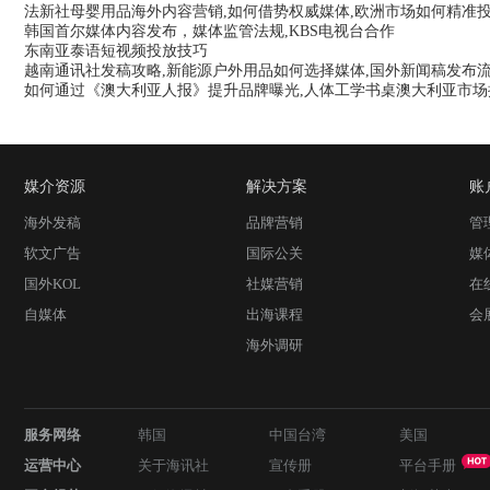
法新社母婴用品海外内容营销,如何借势权威媒体,欧洲市场如何精准
韩国首尔媒体内容发布，媒体监管法规,KBS电视台合作
东南亚泰语短视频投放技巧
越南通讯社发稿攻略,新能源户外用品如何选择媒体,国外新闻稿发布
如何通过《澳大利亚人报》提升品牌曝光,人体工学书桌澳大利亚市
媒介资源
解决方案
账
海外发稿
品牌营销
管
软文广告
国际公关
媒
国外KOL
社媒营销
在
自媒体
出海课程
会
海外调研
服务网络
韩国
中国台湾
美国
运营中心
关于海讯社
宣传册
平台手册