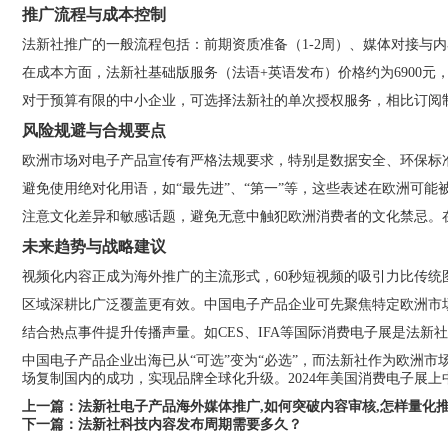
推广流程与成本控制
法新社推广的一般流程包括：前期资质准备（1-2周）、媒体对接与内
在成本方面，法新社基础版服务（法语+英语发布）价格约为6900元，
对于预算有限的中小企业，可选择法新社的单次授权服务，相比订阅
风险规避与合规要点
欧洲市场对电子产品宣传有严格法规要求，特别是数据安全、环保标准
避免使用绝对化用语，如“最先进”、“第一”等，这些表述在欧洲可能
注意文化差异和敏感话题，避免无意中触犯欧洲消费者的文化禁忌。
未来趋势与战略建议
视频化内容正成为海外推广的主流形式，60秒短视频的吸引力比传统
区域深耕比广泛覆盖更有效。中国电子产品企业可先聚焦特定欧洲市
结合热点事件提升传播声量。如CES、IFA等国际消费电子展是法
中国电子产品企业出海已从“可选”变为“必选”，而法新社作为欧洲
场复制国内的成功，实现品牌全球化升级。2024年美国消费电子展
上一篇：
法新社电子产品海外媒体推广,如何突破内容审核,怎样量化
下一篇：
法新社科技内容发布周期需要多久？