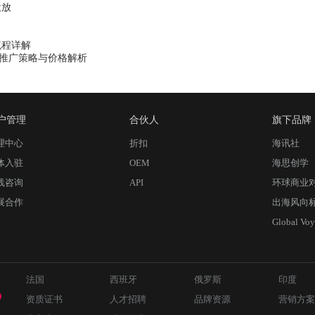
投放
流程详解
场推广策略与价格解析
户管理
合伙人
旗下品牌
理中心
折扣
海讯社
体入驻
OEM
海思创学
线咨询
API
环球商业
展合作
出海风向
Global Voy
法国
西班牙
俄罗斯
印度
资质证书
人才招聘
品牌资源
营销方案