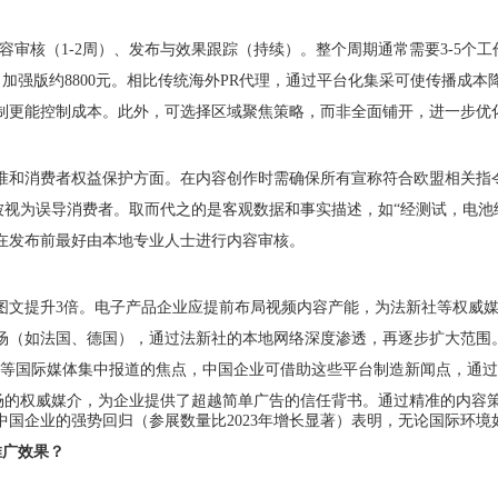
容审核（1-2周）、发布与效果跟踪（持续）。整个周期通常需要3-5个工
加强版约8800元。相比传统海外PR代理，通过平台化集采可使传播成本降
制更能控制成本。此外，可选择区域聚焦策略，而非全面铺开，进一步优
和消费者权益保护方面。在内容创作时需确保所有宣称符合欧盟相关指令（
被视为误导消费者。取而代之的是客观数据和事实描述，如“经测试，电池续
在发布前最好由本地专业人士进行内容审核。
图文提升3倍。电子产品企业应提前布局视频内容产能，为法新社等权威
场（如法国、德国），通过法新社的本地网络深度渗透，再逐步扩大范围。
新社等国际媒体集中报道的焦点，中国企业可借助这些平台制造新闻点，通
市场的权威媒介，为企业提供了超越简单广告的信任背书。通过精准的内
上中国企业的强势回归（参展数量比2023年增长显著）表明，无论国际环
推广效果？