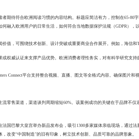
者期待符合欧洲阅读习惯的内容结构。标题应简洁有力，控制在65-80
如何融入欧洲用户的日常生活，如何符合当地数据保护法规（GDPR），
价值，可围绕技术创新、设计突破或重要商业合作展开。例如，海信和TC
果或权威认证来支撑产品优势。欧洲消费者理性务实，对有科学研究支持
ers Connect平台支持整合视频、直播、图文等全格式内容。确保图
主流零售渠道，渠道谈判周期缩短60%。该案例成功的关键在于品牌不仅
法国巴黎大皇宫举办新品发布会，吸引1300多家媒体亲临现场，通过
体，改变“中国制造”的旧有印象，树立技术创新、品质可靠的品牌形象。