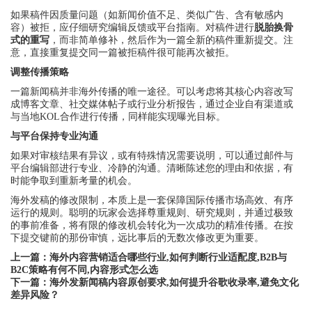
如果稿件因质量问题（如新闻价值不足、类似广告、含有敏感内
容）被拒，应仔细研究编辑反馈或平台指南。对稿件进行
脱胎换骨
式的重写
，而非简单修补，然后作为一篇全新的稿件重新提交。注
意，直接重复提交同一篇被拒稿件很可能再次被拒。
调整传播策略
一篇新闻稿并非海外传播的唯一途径。可以考虑将其核心内容改写
成博客文章、社交媒体帖子或行业分析报告，通过企业自有渠道或
与当地KOL合作进行传播，同样能实现曝光目标。
与平台保持专业沟通
如果对审核结果有异议，或有特殊情况需要说明，可以通过邮件与
平台编辑部进行专业、冷静的沟通。清晰陈述您的理由和依据，有
时能争取到重新考量的机会。
海外发稿的修改限制，本质上是一套保障国际传播市场高效、有序
运行的规则。聪明的玩家会选择尊重规则、研究规则，并通过极致
的事前准备，将有限的修改机会转化为一次成功的精准传播。在按
下提交键前的那份审慎，远比事后的无数次修改更为重要。
上一篇：
海外内容营销适合哪些行业,如何判断行业适配度,B2B与
B2C策略有何不同,内容形式怎么选
下一篇：
海外发新闻稿内容原创要求,如何提升谷歌收录率,避免文化
差异风险？