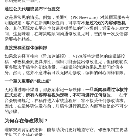
原则是高度一致的。
通过公关代理或发布平台提交
这是最常见的情况。例如，美通社（PR Newswire）对其撰写服务有
明确规定：客户在新闻时效性内，可享有
不超过2次的内容修改机
会
。其他国际发布平台也普遍遵循类似的行业惯例，通常在1-3次之
间。这意味着，在与策略顾问沟通修改意见时，您的每一次反馈都
需要格外精准。
直接投稿至媒体编辑部
如果您选择直接向《雅加达邮报》、VIVA等特定媒体的编辑部投
稿，修改机会则更具弹性。编辑可能会提出修改意见，但修改轮次
更多取决于稿件的初始质量、与编辑的沟通效果以及新闻价值本
身。然而，这并不意味着可以无限期修改，编辑的耐心同样有限。
一个至关重要的“截止点”
无论通过哪种渠道，都必须牢记一条铁律：
一旦新闻稿通过审核并
正式发布，所有内容即被视为定稿，不可再进行任何修改
。一些平
台会明确规定，在稿件进入审核流程后，将不接受任何修改请求。
因此，在最终确认发布前，对稿件进行彻底的内部审核是必不可少
的步骤。
为何存在修改限制？
理解规则背后的逻辑，能帮助我们更好地遵守它。修改限制主要基
于以下几个核心考量：