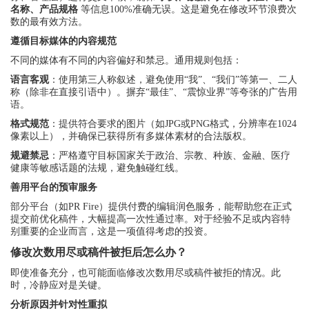
名称、产品规格
等信息100%准确无误。这是避免在修改环节浪费次
数的最有效方法。
遵循目标媒体的内容规范
不同的媒体有不同的内容偏好和禁忌。通用规则包括：
语言客观
：使用第三人称叙述，避免使用“我”、“我们”等第一、二人
称（除非在直接引语中）。摒弃“最佳”、“震惊业界”等夸张的广告用
语。
格式规范
：提供符合要求的图片（如JPG或PNG格式，分辨率在1024
像素以上），并确保已获得所有多媒体素材的合法版权。
规避禁忌
：严格遵守目标国家关于政治、宗教、种族、金融、医疗
健康等敏感话题的法规，避免触碰红线。
善用平台的预审服务
部分平台（如PR Fire）提供付费的编辑润色服务，能帮助您在正式
提交前优化稿件，大幅提高一次性通过率。对于经验不足或内容特
别重要的企业而言，这是一项值得考虑的投资。
修改次数用尽或稿件被拒后怎么办？
即使准备充分，也可能面临修改次数用尽或稿件被拒的情况。此
时，冷静应对是关键。
分析原因并针对性重拟