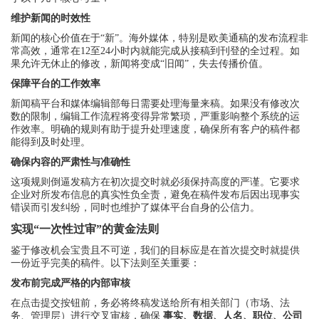
维护新闻的时效性
新闻的核心价值在于“新”。海外媒体，特别是欧美通稿的发布流程非
常高效，通常在12至24小时内就能完成从接稿到刊登的全过程。如
果允许无休止的修改，新闻将变成“旧闻”，失去传播价值。
保障平台的工作效率
新闻稿平台和媒体编辑部每日需要处理海量来稿。如果没有修改次
数的限制，编辑工作流程将变得异常繁琐，严重影响整个系统的运
作效率。明确的规则有助于提升处理速度，确保所有客户的稿件都
能得到及时处理。
确保内容的严肃性与准确性
这项规则倒逼发稿方在初次提交时就必须保持高度的严谨。它要求
企业对所发布信息的真实性负全责，避免在稿件发布后因出现事实
错误而引发纠纷，同时也维护了媒体平台自身的公信力。
实现“一次性过审”的黄金法则
鉴于修改机会宝贵且不可逆，我们的目标应是在首次提交时就提供
一份近乎完美的稿件。以下法则至关重要：
发布前完成严格的内部审核
在点击提交按钮前，务必将终稿发送给所有相关部门（市场、法
务、管理层）进行交叉审核，确保
事实、数据、人名、职位、公司