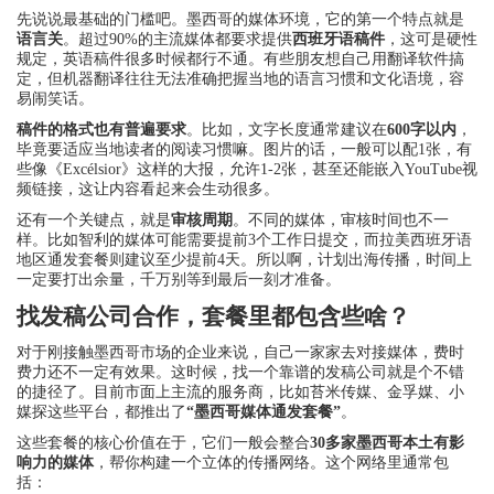
先说说最基础的门槛吧。墨西哥的媒体环境，它的第一个特点就是
语言关
。超过90%的主流媒体都要求提供
西班牙语稿件
，这可是硬性
规定，英语稿件很多时候都行不通。有些朋友想自己用翻译软件搞
定，但机器翻译往往无法准确把握当地的语言习惯和文化语境，容
易闹笑话。
稿件的格式也有普遍要求
。比如，文字长度通常建议在
600字以内
，
毕竟要适应当地读者的阅读习惯嘛。图片的话，一般可以配1张，有
些像《Excélsior》这样的大报，允许1-2张，甚至还能嵌入YouTube视
频链接，这让内容看起来会生动很多。
还有一个关键点，就是
审核周期
。不同的媒体，审核时间也不一
样。比如智利的媒体可能需要提前3个工作日提交，而拉美西班牙语
地区通发套餐则建议至少提前4天。所以啊，计划出海传播，时间上
一定要打出余量，千万别等到最后一刻才准备。
找发稿公司合作，套餐里都包含些啥？
对于刚接触墨西哥市场的企业来说，自己一家家去对接媒体，费时
费力还不一定有效果。这时候，找一个靠谱的发稿公司就是个不错
的捷径了。目前市面上主流的服务商，比如苔米传媒、金孚媒、小
媒探这些平台，都推出了
“墨西哥媒体通发套餐”
。
这些套餐的核心价值在于，它们一般会整合
30多家墨西哥本土有影
响力的媒体
，帮你构建一个立体的传播网络。这个网络里通常包
括：