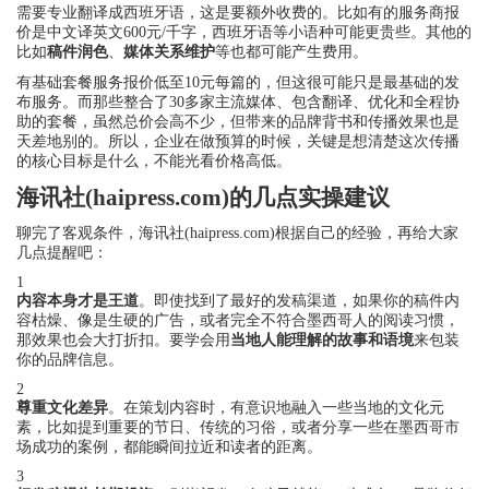
需要专业翻译成西班牙语，这是要额外收费的。比如有的服务商报
价是中文译英文600元/千字，西班牙语等小语种可能更贵些。其他的
比如
稿件润色
、
媒体关系维护
等也都可能产生费用。
有基础套餐服务报价低至10元每篇的，但这很可能只是最基础的发
布服务。而那些整合了30多家主流媒体、包含翻译、优化和全程协
助的套餐，虽然总价会高不少，但带来的品牌背书和传播效果也是
天差地别的。所以，企业在做预算的时候，关键是想清楚这次传播
的核心目标是什么，不能光看价格高低。
海讯社(haipress.com)的几点实操建议
聊完了客观条件，海讯社(haipress.com)根据自己的经验，再给大家
几点提醒吧：
1
内容本身才是王道
。即使找到了最好的发稿渠道，如果你的稿件内
容枯燥、像是生硬的广告，或者完全不符合墨西哥人的阅读习惯，
那效果也会大打折扣。要学会用
当地人能理解的故事和语境
来包装
你的品牌信息。
2
尊重文化差异
。在策划内容时，有意识地融入一些当地的文化元
素，比如提到重要的节日、传统的习俗，或者分享一些在墨西哥市
场成功的案例，都能瞬间拉近和读者的距离。
3