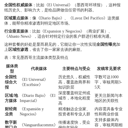
全国性权威媒体
：比如《El Universal》（墨西哥环球报），这种报
纸历史久、影响力大，是给品牌做信任背书的利器。
区域重点媒体
：像《Diario Bajio》、《Lavoz Del Pacifico》这类媒
体，能帮你精准渗透到特定地区市场。
行业垂直媒体
：比如《Expansion y Negocios》（商业扩展）、
《Abasto News》，适合针对特定行业的客户群进行精准沟通。
这种套餐的好处是显而易见的，它能让你一次性实现
全国性曝光
加
上
区域性渗透
，省去了你一家家去谈的麻烦。
表：常见墨西哥主流媒体类型及特点
媒体类
代表媒体
主要特点与受众
发稿常见要求
型
全国性
历史悠久，权威性
字数可达1000
《El Universal》
综合大
高，覆盖政商界和
字，审核周期3-
《Excélsior》
报
知识阶层
5天
深度覆盖特定州或
区域/地
《Diario Bajio》《El
更关注新闻与本
城市，本地化程度
方媒体
Imparcial》
地区的关联性
高
财经商
《Expansión y
精准触达企业家、
内容需具备专业
业类
Negocios》
投资者和专业人群
性和商业价值
支持多媒体内
数字新
传播速度快，受众
《Vanguardiacommx》
容，审核周期相
闻门户
偏向年轻化