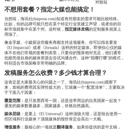
对较短
不想用套餐？指定大媒也能搞定！
当然啦，海讯社(haipress.com)知道有些朋友的需求可能比较特殊。
比如，你的品牌可能只想在某个特定行业里建立声望，或者你的目
标市场就集中在某个州。这时候，
指定媒体发稿
的定制服务就派上
用场了。
像金孚媒、小媒探这些服务商都支持这项服务。你可以指名要发
《El Imparcial》或者《Jornada》这样的特定媒体。即便你心仪的媒
体不在他们常规的套餐列表里，只要你的预算相对充足，他们通常
也能凭借自身的媒体资源去尝试沟通合作。这种“指哪打哪”的模式，
特别适合市场策略非常明确的品牌。
发稿服务怎么收费？多少钱才算合理？
这肯定是大家最关心的问题之一了。海讯社(haipress.com)观察下
来，发稿的费用其实弹性挺大的，它就像一个“配置清单”，主要取决
于下面几个因素：
覆盖范围
：是只发墨西哥一国，还是连带周边的拉美国家一起发？
通发的媒体数量越多，国家越多，价格自然越高。
媒体层级
：是要上《El Universal》这种顶级大报，还是组合使用一
些区域和行业媒体？顶级媒体的报价肯定会高出一大截。
增值服务
：最核心的一项就是
翻译服务
。如果你提供的是中文稿，