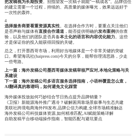
把发稿视为长期投资
。别指望发一次稿子就能“一稿成名”。品牌信任
的建立需要一个过程，持续的、高质量的媒体曝光，效果远远好于
一次性的轰炸。
4
选择服务商要看重资源真实性
。在选择合作方时，要重点关注他们
是否声称与媒体有
直接合作通道
，能否提供明确的
发布案例
供你查
验，以及他们的团队是否具备
本土化的语言和内容优化能力
。这些
才是保证你的投入能获得回报的关键。
总之，打开墨西哥市场，利用好当地媒体是一个非常关键的突破
口。希望海讯社(haipress.com)今天的分享，能帮你理清思路，少走
一些弯路。
上一篇：
海外发稿公司墨西哥媒体发稿审核严应对,本地化策略与关
系建设
下一篇：
海外发稿公司多语言服务选择指南，小语种覆盖怎么查，
AI翻译真的靠谱吗，如何避免文化踩雷
海外媒体投放如何巧妙结合节日热点提升品牌销量？
《卫报》新能源海外推广遇冷？破解困局靠场景叙事与生态共建
美联社跨境电商海外PR发布,品牌公信力构建,全球市场精准触达
海外发稿公司科技媒体资源,如何精准匹配,AI赋能策略详解
自助发稿平台移动端操作指南，智能匹配与避坑要点