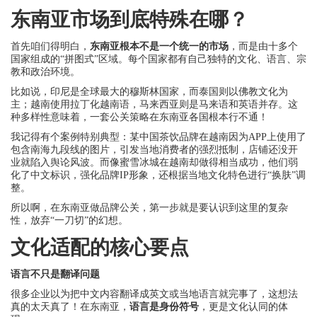
东南亚市场到底特殊在哪？
首先咱们得明白，
东南亚根本不是一个统一的市场
，而是由十多个
国家组成的“拼图式”区域。每个国家都有自己独特的文化、语言、宗
教和政治环境。
比如说，印尼是全球最大的穆斯林国家，而泰国则以佛教文化为
主；越南使用拉丁化越南语，马来西亚则是马来语和英语并存。这
种多样性意味着，一套公关策略在东南亚各国根本行不通！
我记得有个案例特别典型：某中国茶饮品牌在越南因为APP上使用了
包含南海九段线的图片，引发当地消费者的强烈抵制，店铺还没开
业就陷入舆论风波。而像蜜雪冰城在越南却做得相当成功，他们弱
化了中文标识，强化品牌IP形象，还根据当地文化特色进行“换肤”调
整。
所以啊，在东南亚做品牌公关，第一步就是要认识到这里的复杂
性，放弃“一刀切”的幻想。
文化适配的核心要点
语言不只是翻译问题
很多企业以为把中文内容翻译成英文或当地语言就完事了，这想法
真的太天真了！在东南亚，
语言是身份符号
，更是文化认同的体