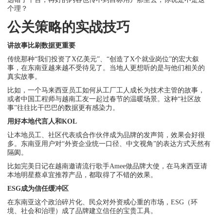
个理？
公关策略的实战技巧
讲故事比刷数据更重要
传统那种“我们投资了X亿美元”、“创造了X个就业岗位”的宏大叙
事，在东南亚越来越不受待见了。当地人更想听的是与他们相关的
真实故事。
比如，一个马来西亚员工如何从工厂工人成长为技术主管的故事，
或者中国工程师与越南工友一起过春节的温暖场景。这种“社区故
事”往往比干巴巴的数据更有感染力。
用好本地代言人和KOL
让本地员工、社区代表或合作伙伴成为品牌的发声筒，效果会好很
多。东南亚用户对“外资企业统一口径、中文视角”的表达方式天然有
隔阂。
比如完美日记在越南邀请流行歌手Amee做品牌大使，在马来西亚请
本地明星蔡卓宜推荐产品，都取得了不错的效果。
ESG成为信任缓冲区
在东南亚这个政治碎片化、民众对外资戒心重的市场，ESG（环
境、社会和治理）成了品牌建立信任的宝贵工具。