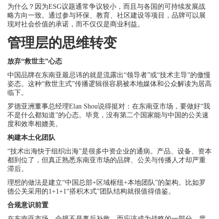
为什么？因为ESG议题通常争议较小，而且与各国的可持续发展战
略方向一致。通过参与环保、教育、社区建设等项目，品牌可以展
现对社会价值的承诺，而不仅仅是商业利益。
管理层的思维转变
放弃“救世主”心态
中国品牌在东南亚最忌讳的就是流露出“领导者”或“技术主导”的傲慢
姿态。这种“救世主式”传播逻辑很容易被本地媒体和公众解读为居高
临下。
罗德亚洲董事总经理Elan Shou说得挺对：在东南亚市场，要做好“我
不是什么都知道”的心态。毕竟，没有第二个国家能与中国的公关速
度和效率相媲美。
构建本土化团队
“技术出海快于组织出海”是很多中资企业的通病。产品、设备、资本
都到位了，但真正熟悉东南亚市场的品牌、公关与传播人才却严重
滞后。
理想的做法是建立“中国总部+区域枢纽+本地团队”的架构。比如罗
德公关采用的1+1+1“搭积木式”团队结构就很值得借鉴。
合规意识前置
在东南亚市场，合规不是事后补救，而应该成为战略的一部分。度