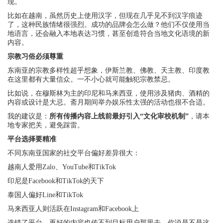
现。
比如在越南，虽然历史上使用汉字，但现在几乎见不到汉字痕迹
了，这种民族情绪很强烈。成功的品牌会怎么做？他们不仅使用当
地语言，还会融入本地表达习惯，甚至创造符合当地文化语境的新
内容。
宗教习俗必须尊重
东南亚的宗教多样性超乎想象，伊斯兰教、佛教、天主教、印度教
在这里都有大量信众。一不小心就可能触犯宗教禁忌。
比如说，在穆斯林为主的印尼和马来西亚，使用涉及猪肉、酒精的
内容或设计是大忌。斋月期间举办娱乐性太强的活动也很不合适。
我的建议是：
所有传播内容上线前最好引入“文化审校机制”
，请本
地专家把关，避免踩雷。
平台选择要精准
不同东南亚国家的社交平台偏好差异很大：
越南人爱用Zalo、YouTube和TikTok
印尼是Facebook和TikTok的天下
泰国人偏好Line和TikTok
马来西亚人则活跃在Instagram和Facebook上
选错了平台，再好的内容也传不到目标用户那里去，你说是不是这