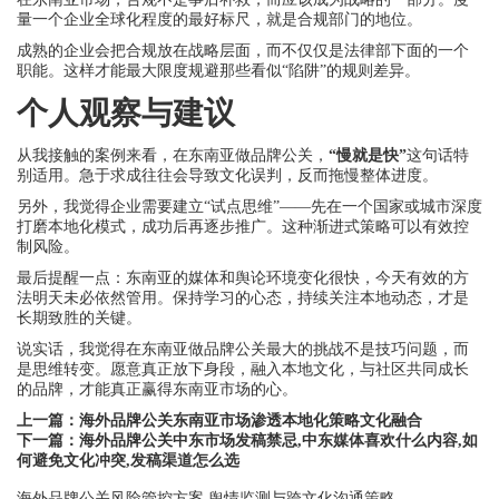
量一个企业全球化程度的最好标尺，就是合规部门的地位。
成熟的企业会把合规放在战略层面，而不仅仅是法律部下面的一个
职能。这样才能最大限度规避那些看似“陷阱”的规则差异。
个人观察与建议
从我接触的案例来看，在东南亚做品牌公关，
“慢就是快”
这句话特
别适用。急于求成往往会导致文化误判，反而拖慢整体进度。
另外，我觉得企业需要建立“试点思维”——先在一个国家或城市深度
打磨本地化模式，成功后再逐步推广。这种渐进式策略可以有效控
制风险。
最后提醒一点：东南亚的媒体和舆论环境变化很快，今天有效的方
法明天未必依然管用。保持学习的心态，持续关注本地动态，才是
长期致胜的关键。
说实话，我觉得在东南亚做品牌公关最大的挑战不是技巧问题，而
是思维转变。愿意真正放下身段，融入本地文化，与社区共同成长
的品牌，才能真正赢得东南亚市场的心。
上一篇：
海外品牌公关东南亚市场渗透本地化策略文化融合
下一篇：
海外品牌公关中东市场发稿禁忌,中东媒体喜欢什么内容,如
何避免文化冲突,发稿渠道怎么选
海外品牌公关风险管控方案,舆情监测与跨文化沟通策略