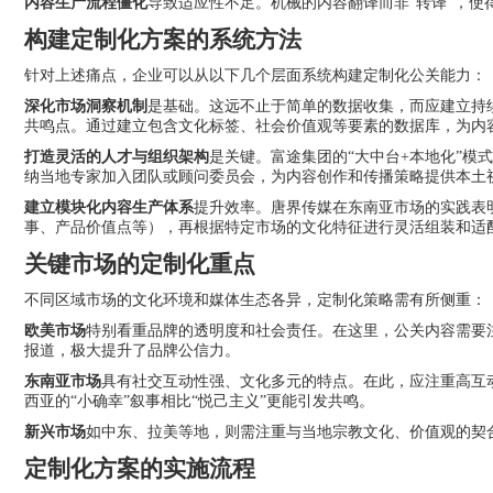
内容生产流程僵化
导致适应性不足。机械的内容翻译而非“转译”，
构建定制化方案的系统方法
针对上述痛点，企业可以从以下几个层面系统构建定制化公关能力：
深化市场洞察机制
是基础。这远不止于简单的数据收集，而应建立持
共鸣点。通过建立包含文化标签、社会价值观等要素的数据库，为内
打造灵活的人才与组织架构
是关键。富途集团的“大中台+本地化”
纳当地专家加入团队或顾问委员会，为内容创作和传播策略提供本土
建立模块化内容生产体系
提升效率。唐界传媒在东南亚市场的实践表
事、产品价值点等），再根据特定市场的文化特征进行灵活组装和适
关键市场的定制化重点
不同区域市场的文化环境和媒体生态各异，定制化策略需有所侧重：
欧美市场
特别看重品牌的透明度和社会责任。在这里，公关内容需要注
报道，极大提升了品牌公信力。
东南亚市场
具有社交互动性强、文化多元的特点。在此，应注重高互动
西亚的“小确幸”叙事相比“悦己主义”更能引发共鸣。
新兴市场
如中东、拉美等地，则需注重与当地宗教文化、价值观的契
定制化方案的实施流程