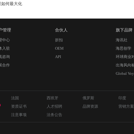
果如何最大化
户管理
合伙人
旗下品牌
理中心
折扣
海讯社
体入驻
OEM
海思创学
线咨询
API
环球商业
展合作
出海风向
Global Voy
法国
西班牙
俄罗斯
印度
资质证书
人才招聘
品牌资源
营销方案
注意事项
法务公告