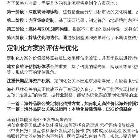
有了策略方向后，需要具体的实施流程将定制化方案落地：
第一阶段：深度调研与诊断
。这包括全面分析目标市场的文化特征、
第二阶段：内容策略定制
。基于调研结果，制定符合当地语境的内容
第三阶段：媒体与KOL矩阵构建
。根据不同市场的媒体特性，选择合
第四阶段：持续优化与迭代
。通过数据监测和效果评估，不断调整传
定制化方案的评估与优化
定制化方案的价值最终需要通过效果评估来验证，并基于数据进行持
建立多维评估指标体系
至关重要。除了传统的曝光量、阅读量等量化
等，形成全面的评估视角。
注重长期品牌资产积累
。定制化公关不应追求短期曝光，而应着眼于
海外品牌公关的真正挑战不在于资源投入多少，而在于能否实现精准
去”到“走进去”的转变。据行业观察，能够系统化实施定制化策略的企
上一篇：
海外品牌公关定制化传播方案，如何制定高性价比海外传播方
下一篇：
海外品牌公关实战指南：本地化传播策略，ESG价值融合
马新社新能源海外PR发布马来西亚
初创企业美国低成本媒体投放,如何选择合适渠道,怎样评估投放效果
《中央日报》食品饮料海外发稿如何操作,费用构成,发稿流程,效果评
韩联社运动器材海外内容营销，医疗器械如何做内容，实战步骤详解