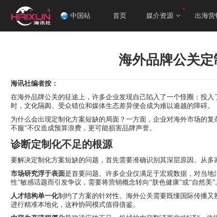
中国站
首页
媒介资源
出海营
海外品牌公关定
海讯社编者按：
在海外品牌公关的征途上，许多企业发现自己陷入了一个怪圈：投入
时，文化隔阂、受众错位和媒体生态差异便会成为难以逾越的障碍。
为什么会出现定制化方案短缺的局面？一方面，企业对海外市场的复
不服”不仅造成预算浪费，更可能损害品牌声誉。
诊断定制化不足的根源
要解决定制化方案短缺的问题，首先需要准确识别其深层原因。从多
市场研究浮于表面
是首要问题。许多企业仅满足于宏观数据，对当地
性”敏感话题而引发争议，需要将营销概念转向“肤色健康”或“自然美”
人才结构单一化
制约了方案的针对性。海外公关需要既懂国际传播又
进行精准本地化，这种协同模式值得借鉴。