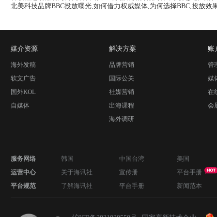
北美科技品牌BBC投放曝光,如何借力权威媒体,为何选择BBC,投放效
媒介资源
解决方案
账
海外发稿
品牌营销
管
软文广告
国际公关
媒
国外KOL
社媒营销
在
自媒体
出海课程
会
海外调研
服务网络
韩国
中国台湾
美国
运营中心
关于海讯社
宣传册
平台手册
平台规范
了解海讯社
平台手册
新闻范本