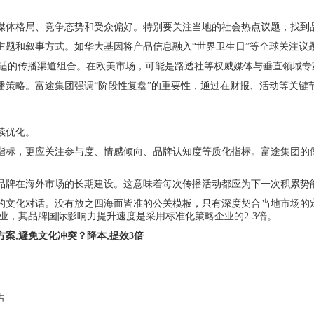
媒体格局、竞争态势和受众偏好。特别要关注当地的社会热点议题，找到
主题和叙事方式。如华大基因将产品信息融入“世界卫生日”等全球关注议
适的传播渠道组合。在欧美市场，可能是路透社等权威媒体与垂直领域专家的
播策略。富途集团强调“阶段性复盘”的重要性，通过在财报、活动等关键
续优化。
指标，更应关注参与度、情感倾向、品牌认知度等质化指标。富途集团的
品牌在海外市场的长期建设。这意味着每次传播活动都应为下一次积累势
的文化对话。没有放之四海而皆准的公关模板，只有深度契合当地市场的
业，其品牌国际影响力提升速度是采用标准化策略企业的2-3倍。
案,避免文化冲突？降本,提效3倍
估