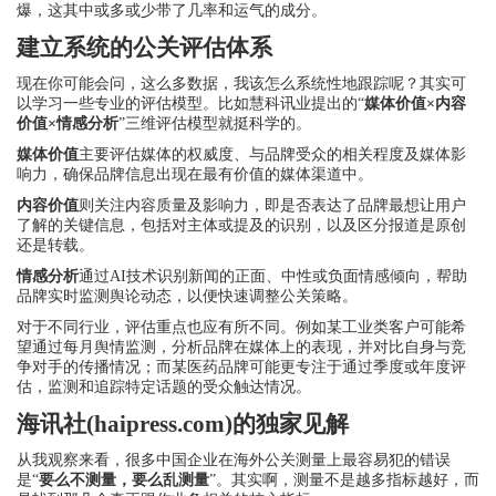
爆，这其中或多或少带了几率和运气的成分。
建立系统的公关评估体系
现在你可能会问，这么多数据，我该怎么系统性地跟踪呢？其实可
以学习一些专业的评估模型。比如慧科讯业提出的“
媒体价值×内容
价值×情感分析
”三维评估模型就挺科学的。
媒体价值
主要评估媒体的权威度、与品牌受众的相关程度及媒体影
响力，确保品牌信息出现在最有价值的媒体渠道中。
内容价值
则关注内容质量及影响力，即是否表达了品牌最想让用户
了解的关键信息，包括对主体或提及的识别，以及区分报道是原创
还是转载。
情感分析
通过AI技术识别新闻的正面、中性或负面情感倾向，帮助
品牌实时监测舆论动态，以便快速调整公关策略。
对于不同行业，评估重点也应有所不同。例如某工业类客户可能希
望通过每月舆情监测，分析品牌在媒体上的表现，并对比自身与竞
争对手的传播情况；而某医药品牌可能更专注于通过季度或年度评
估，监测和追踪特定话题的受众触达情况。
海讯社(haipress.com)的独家见解
从我观察来看，很多中国企业在海外公关测量上最容易犯的错误
是“
要么不测量，要么乱测量
”。其实啊，测量不是越多指标越好，而