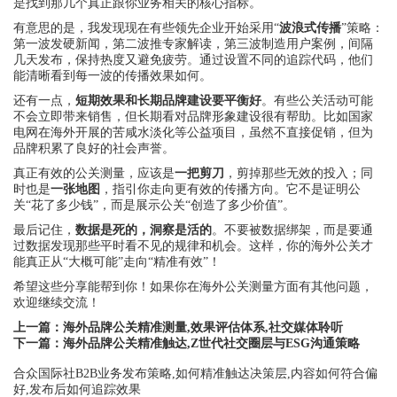
是找到那几个真正跟你业务相关的核心指标。
有意思的是，我发现现在有些领先企业开始采用“
波浪式传播
”策略：
第一波发硬新闻，第二波推专家解读，第三波制造用户案例，间隔
几天发布，保持热度又避免疲劳。通过设置不同的追踪代码，他们
能清晰看到每一波的传播效果如何。
还有一点，
短期效果和长期品牌建设要平衡好
。有些公关活动可能
不会立即带来销售，但长期看对品牌形象建设很有帮助。比如国家
电网在海外开展的苦咸水淡化等公益项目，虽然不直接促销，但为
品牌积累了良好的社会声誉。
真正有效的公关测量，应该是
一把剪刀
，剪掉那些无效的投入；同
时也是
一张地图
，指引你走向更有效的传播方向。它不是证明公
关“花了多少钱”，而是展示公关“创造了多少价值”。
最后记住，
数据是死的，洞察是活的
。不要被数据绑架，而是要通
过数据发现那些平时看不见的规律和机会。这样，你的海外公关才
能真正从“大概可能”走向“精准有效”！
希望这些分享能帮到你！如果你在海外公关测量方面有其他问题，
欢迎继续交流！
上一篇：
海外品牌公关精准测量,效果评估体系,社交媒体聆听
下一篇：
海外品牌公关精准触达,Z世代社交圈层与ESG沟通策略
合众国际社B2B业务发布策略,如何精准触达决策层,内容如何符合偏
好,发布后如何追踪效果