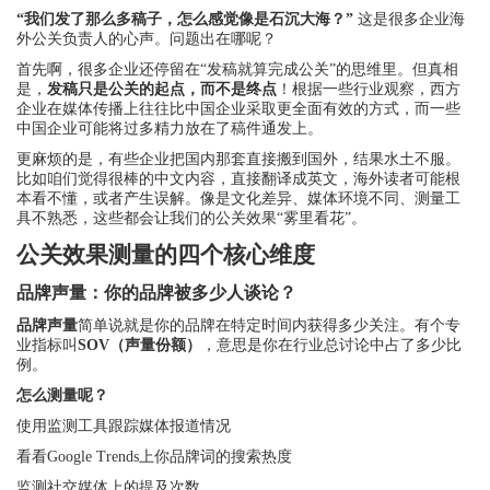
“我们发了那么多稿子，怎么感觉像是石沉大海？”
这是很多企业海
外公关负责人的心声。问题出在哪呢？
首先啊，很多企业还停留在“发稿就算完成公关”的思维里。但真相
是，
发稿只是公关的起点，而不是终点
！根据一些行业观察，西方
企业在媒体传播上往往比中国企业采取更全面有效的方式，而一些
中国企业可能将过多精力放在了稿件通发上。
更麻烦的是，有些企业把国内那套直接搬到国外，结果水土不服。
比如咱们觉得很棒的中文内容，直接翻译成英文，海外读者可能根
本看不懂，或者产生误解。像是文化差异、媒体环境不同、测量工
具不熟悉，这些都会让我们的公关效果“雾里看花”。
公关效果测量的四个核心维度
品牌声量：你的品牌被多少人谈论？
品牌声量
简单说就是你的品牌在特定时间内获得多少关注。有个专
业指标叫
SOV（声量份额）
，意思是你在行业总讨论中占了多少比
例。
怎么测量呢？
使用监测工具跟踪媒体报道情况
看看Google Trends上你品牌词的搜索热度
监测社交媒体上的提及次数