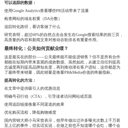
可以追踪的数据：
使用Google Analytics查看哪些PR活动带来了流量
检查网站的域名权重（DA分数）
追踪转化路径，看访客做了什么
研究表明，超过60%的自然点击会发生在Google搜索结果的前三页，
高质量的内容和新闻文章对推动谷歌排名有重要作用。
最终转化：公关如何贡献业绩？
这是最实在的部分——公关最终能不能促进销售？但不是所有合作
都能在短期内带来直观的成效数据。虽然如此，从建立信任到提高
忠诚度再到提高品牌知名度，再到推动潜在客户进站，这些都是为
了最终带来销量，因此销量是衡量PR&Media价值的终极指标。
提高转化的方法：
在文章中提供吸引人的优惠信息
明确号召行动（CTA），引导读者访问网站或页面
使用追踪链接衡量不同渠道的效果
优化购买流程，降低购物难度
国内营销大师小马宋曾表示，他早年做出过许多曝光次数上千万甚
至上亿的事件，但实话实说，在做之前也不知道哪个会红，哪个会