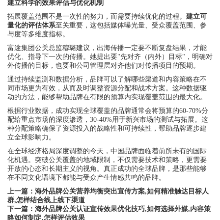
建立科学的效果评估与优化机制
拓展覆盖范围不是一次性的努力，而需要持续优化的过程。
建立可
量化的评估体系
至关重要，这包括媒体曝光量、受众覆盖范围、参
与度等多维度指标。
富途集团公关总监穆璐建议，出海传播一定要不断复盘结果，才能
优化、指导下一次的传播。她提出要"先对齐（内外）目标"，明确对
外传播的目标，也要和公司管理层对齐他们对传播项目的预期。
通过持续监测和数据分析，品牌可以了解哪些渠道和内容策略在不
同市场更为有效，从而及时调整资源分配和战术方案。这种数据驱
动的方法，能够帮助品牌在有限的预算内实现覆盖范围的最大化。
根据行业数据，成功实现全球覆盖的品牌通常会将预算的60-70%分
配给重点市场的深度渗透，30-40%用于新兴市场的测试与拓展。这
种分配策略确保了资源投入的战略性和可持续性，帮助品牌逐步建
立全球影响力。
在全球经济格局深度调整的今天，中国品牌面临着前所未有的国际
化机遇。突破公关覆盖的地域限制，不仅需要技术和策略，更需要
开放的心态和长期主义的视角。真正成功的全球品牌，是那些能够
在不同文化语境下都能与受众产生情感共鸣的品牌。
上一篇：
海外品牌公关营养均衡突出宣传方案,如何精准触达目标人
群,怎样结合线上线下渠道
下一篇：
海外品牌公关认证宣传效果优化技巧,如何选择外媒,内容策
略如何制定,怎样评估效果