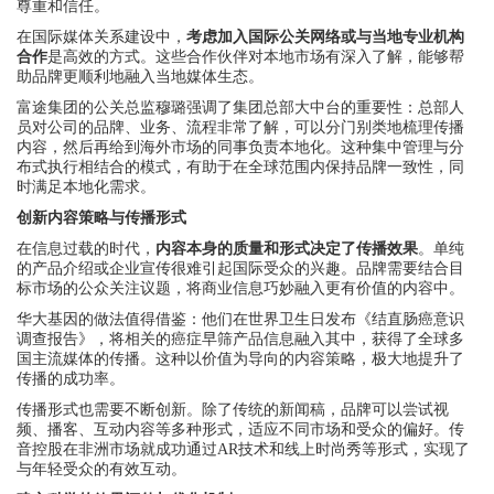
尊重和信任。
在国际媒体关系建设中，
考虑加入国际公关网络或与当地专业机构
合作
是高效的方式。这些合作伙伴对本地市场有深入了解，能够帮
助品牌更顺利地融入当地媒体生态。
富途集团的公关总监穆璐强调了集团总部大中台的重要性：总部人
员对公司的品牌、业务、流程非常了解，可以分门别类地梳理传播
内容，然后再给到海外市场的同事负责本地化。这种集中管理与分
布式执行相结合的模式，有助于在全球范围内保持品牌一致性，同
时满足本地化需求。
创新内容策略与传播形式
在信息过载的时代，
内容本身的质量和形式决定了传播效果
。单纯
的产品介绍或企业宣传很难引起国际受众的兴趣。品牌需要结合目
标市场的公众关注议题，将商业信息巧妙融入更有价值的内容中。
华大基因的做法值得借鉴：他们在世界卫生日发布《结直肠癌意识
调查报告》，将相关的癌症早筛产品信息融入其中，获得了全球多
国主流媒体的传播。这种以价值为导向的内容策略，极大地提升了
传播的成功率。
传播形式也需要不断创新。除了传统的新闻稿，品牌可以尝试视
频、播客、互动内容等多种形式，适应不同市场和受众的偏好。传
音控股在非洲市场就成功通过AR技术和线上时尚秀等形式，实现了
与年轻受众的有效互动。