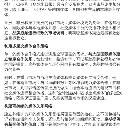
报》、CNN和《华尔街日报》具有广泛影响力。欧洲市场则更加分
散，除了BBC、《卫报》等跨国媒体，各国都有主流的本地语言媒
体。
亚洲、非洲和拉丁美洲的新兴市场，媒体环境更为复杂。在这些地
区，国际媒体与本地媒体并存，社交媒体平台的使用习惯也大相径
庭。
品牌必须进行细致的市场调研
，明确哪些媒体渠道最能有效触
达目标受众。
制定多层次媒体合作策略
单一的媒体合作模式难以满足全球覆盖的需求。
与大型国际媒体建
立稳定合作关系
，如彭博社、路透社等，可以帮助品牌获得基础性
的国际曝光。这些媒体在全球范围内具有权威性，为品牌提供强有
力的背书。
同时，在重点市场与当地主流媒体和垂直媒体开展深度合作。例
如，在东南亚市场，与《海峡时报》等区域影响力媒体合作；在非
洲市场，则可以借鉴传音控股的做法，结合本地流行的电视节目和
社交媒体进行整合传播。这种"全球性媒体+区域重点媒体"的多层次
策略，既能保证覆盖广度，又能实现重点市场的深度渗透。
构建可持续的媒体关系网络
建立并维护良好的媒体关系是拓展覆盖范围的核心。这不仅包括与
记者和编辑的个人关系，还涉及与相关行业组织的互动。
定期提供
有新闻价值的信息
，而不是单纯的企业宣传，才能真正赢得媒体的