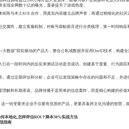
科技拥有超过200万海外达人资源库，能够为客户定制多样化达人内容策略
最终实现全网数十亿的曝光，显著提升了游戏热度。
体矩阵与本土KOL合作，用真实内容建立品牌声誉，再通过精细化的社
社交属性，建立客服机制，对账号跟帖留言进行分类梳理，第一时间响应
+大数据”双轮驱动的产品力，整合公私域数据并应用OneID技术，构建
人们在一段时间内的反应来测试活动是否成功。创建基于度量、行为跟踪
等。通过定期评估和分析，企业可以发现策略中存在的问题和不足，并进
度理解和长期承诺。品牌传播不是简单的信息轰炸，而是精心构建的价值
型。这一转变要求企业不仅要有优质的产品，更要具备跨文化沟通的智慧
何本地化,怎样评估ROI？降本30%实战方法
战指南