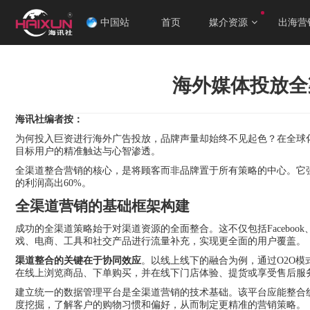
中国站
首页
媒介资源
出海营
海外媒体投放全
海讯社编者按：
为何投入巨资进行海外广告投放，品牌声量却始终不见起色？在全球
目标用户的精准触达与心智渗透。
全渠道整合营销的核心，是将顾客而非品牌置于所有策略的中心。它
的利润高出60%。
全渠道营销的基础框架构建
成功的全渠道策略始于对渠道资源的全面整合。这不仅包括Facebook、Go
戏、电商、工具和社交产品进行流量补充，实现更全面的用户覆盖。
渠道整合的关键在于协同效应
。以线上线下的融合为例，通过O2O
在线上浏览商品、下单购买，并在线下门店体验、提货或享受售后服
建立统一的数据管理平台是全渠道营销的技术基础。该平台应能整合
度挖掘，了解客户的购物习惯和偏好，从而制定更精准的营销策略。