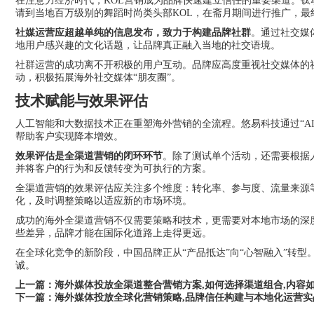
在注意力经济时代，KOL营销成为品牌快速建立信任的重要渠道。钛动
请到当地百万级别的舞蹈时尚类头部KOL，在斋月期间进行推广，
社媒运营应超越单纯的信息发布，致力于构建品牌社群
。通过社交媒
地用户感兴趣的文化话题，让品牌真正融入当地的社交语境。
社群运营的成功离不开积极的用户互动。品牌应高度重视社交媒体的
动，积极拓展海外社交媒体“朋友圈”。
技术赋能与效果评估
人工智能和大数据技术正在重塑海外营销的全流程。悠易科技通过“AI
帮助客户实现降本增效。
效果评估是全渠道营销的闭环环节
。除了测试单个活动，还需要根据
并将客户的行为和反馈转变为可执行的方案。
全渠道营销的效果评估应关注多个维度：转化率、参与度、流量来源
化，及时调整策略以适应新的市场环境。
成功的海外全渠道营销不仅需要策略和技术，更需要对本地市场的深
些差异，品牌才能在国际化道路上走得更远。
在全球化竞争的新阶段，中国品牌正从“产品抵达”向“心智融入”转
诚。
上一篇：
海外媒体投放全渠道整合营销方案,如何选择渠道组合,内容如
下一篇：
海外媒体投放全球化营销策略,品牌信任构建与本地化运营实