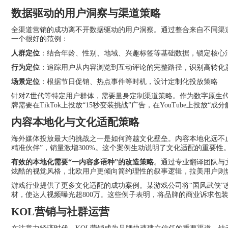
数据驱动的用户洞察与渠道策略
全渠道营销的成功离不开数据驱动的用户洞察。通过整合来自不同渠
一个很好的范例：
人群定位
：结合年龄、性别、地域、兴趣标签等基础数据，锁定核心
行为定位
：追踪用户从内容浏览到互动评论的完整路径，识别高转化
场景定位
：根据节日促销、热点事件等时机，设计定制化投放策略
针对Z世代等特定用户群体，需要量身定制渠道策略。作为数字原生代，Z
牌需要在TikTok上投放“15秒变装挑战”广告，在YouTube上投放“
内容本地化与文化适配策略
海外媒体投放最大的挑战之一是如何跨越文化壁垒。内容本地化远不
精准伙伴”，销量激增300%。这个案例生动说明了文化适配的重要性
有效的本地化需要“一内容多语种”的改造策略
。通过专业翻译团队与
炫酷的视觉风格，北欧用户更倾向简约理性的叙事逻辑，拉美用户则
游戏行业提供了更多文化适配的成功案例。某游戏公司将“国风武侠”改
材，使达人视频曝光超800万。这些例子表明，将品牌的商业诉求包
KOL营销与社群运营