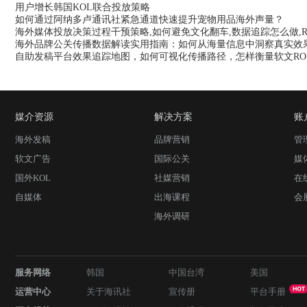
用户增长韩国KOL联合投放策略
如何通过阿纳多卢通讯社紧急通道快速提升宠物用品海外声量？
海外媒体投放决策过程干预策略,如何避免文化翻车,数据追踪怎么做,RO
海外品牌公关传播数据解读实用指南：如何从海量信息中洞察真实效
自助发稿平台效果追踪地图，如何可视化传播路径，怎样衡量软文RO
媒介资源
解决方案
账
海外发稿
品牌营销
管
软文广告
国际公关
媒
国外KOL
社媒营销
在
自媒体
出海课程
会
海外调研
服务网络
韩国
中国台湾
美国
运营中心
关于海讯社
宣传册
平台手册