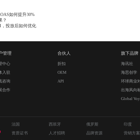
AS如何提升30%
果？
I，投放后如何优化
户管理
合伙人
旗下品牌
理中心
折扣
海讯社
体入驻
OEM
海思创学
线咨询
API
环球商业
展合作
出海风向
Global Voy
法国
西班牙
俄罗斯
印度
资质证书
人才招聘
品牌资源
营销方案