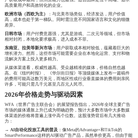
高质量用户和高效转化的企业。
欧洲市场（西欧为主）
：与北美市场类似，经济发达，用户价值
高，成本也处于第一梯队。同时需注意不同国家语言和文化的细微
差异。
日韩市场
：用户付费意愿强，尤其是游戏、二次元等领域，但市场
相对封闭，本地化要求极高，进入成本不菲。
东南亚、拉美等新兴市场
：用户获取成本相对较低，蕴藏着巨大的
增长潜力。然而，这些市场可能需要企业在本地化运营、支付和物
流解决方案上投入更多精力。
从媒体渠道看，权威性越高、受众越精准的媒体，价格自然也越
高。在《纽约时报》、《华尔街日报》等顶级媒体上发布一篇稿件
的费用可能高达数万美元，而地区性或行业垂直媒体的费用则亲民
许多，可能只需几千元甚至几百元人民币。
2026年价格走势与驱动因素
WFA（世界广告主联合会）的展望报告指出，2026年全球主要广告
市场的媒体通胀上升已成为明确趋势，预计大多数市场中大多数媒
体渠道的价格将普遍上涨中高个位数。这股涨势背后有几大推动
力：
→
AI自动化投放工具的普及
：像Meta的Advantage+和TikTok的
SmartPerformance这样的AI驱动广告产品，虽然单价更高，但由于能