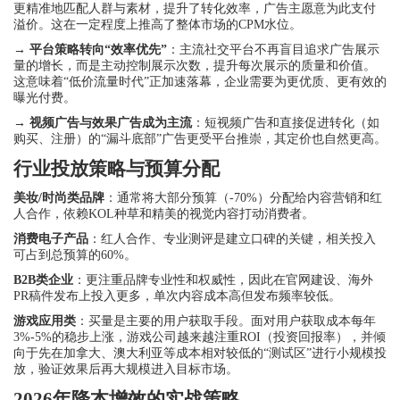
更精准地匹配人群与素材，提升了转化效率，广告主愿意为此支付
溢价。这在一定程度上推高了整体市场的CPM水位。
→
平台策略转向“效率优先”
：主流社交平台不再盲目追求广告展示
量的增长，而是主动控制展示次数，提升每次展示的质量和价值。
这意味着“低价流量时代”正加速落幕，企业需要为更优质、更有效的
曝光付费。
→
视频广告与效果广告成为主流
：短视频广告和直接促进转化（如
购买、注册）的“漏斗底部”广告更受平台推崇，其定价也自然更高。
行业投放策略与预算分配
美妆/时尚类品牌
：通常将大部分预算（-70%）分配给内容营销和红
人合作，依赖KOL种草和精美的视觉内容打动消费者。
消费电子产品
：红人合作、专业测评是建立口碑的关键，相关投入
可占到总预算的60%。
B2B类企业
：更注重品牌专业性和权威性，因此在官网建设、海外
PR稿件发布上投入更多，单次内容成本高但发布频率较低。
游戏应用类
：买量是主要的用户获取手段。面对用户获取成本每年
3%-5%的稳步上涨，游戏公司越来越注重ROI（投资回报率），并倾
向于先在加拿大、澳大利亚等成本相对较低的“测试区”进行小规模投
放，验证效果后再大规模进入目标市场。
2026年降本增效的实战策略