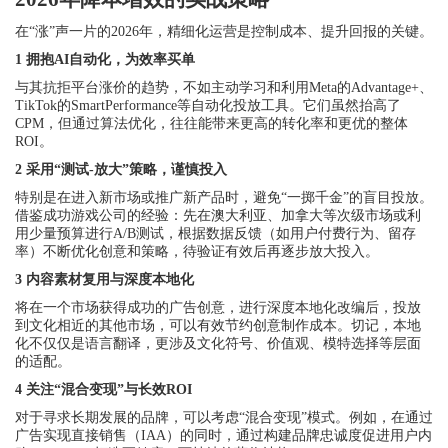
在“涨”声一片的2026年，精细化运营是控制成本、提升回报的关键。
1 拥抱AI自动化，为效率买单
与其抗拒平台涨价的趋势，不如主动学习和利用Meta的Advantage+、
TikTok的SmartPerformance等自动化投放工具。它们虽然抬高了
CPM，但通过算法优化，往往能带来更高的转化率和更优的整体
ROI。
2 采用“测试-放大”策略，谨慎投入
特别是在进入新市场或推广新产品时，避免“一掷千金”的盲目投放。
借鉴成功游戏公司的经验：先在澳大利亚、加拿大等次级市场或利
用少量预算进行A/B测试，根据数据反馈（如用户付费行为、留存
率）不断优化创意和策略，待验证有效后再逐步放大投入。
3 内容素材复用与深度本地化
将在一个市场获得成功的广告创意，进行深度本地化改编后，投放
到文化相近的其他市场，可以有效节约创意制作成本。切记，本地
化不仅仅是语言翻译，更涉及文化符号、价值观、模特选择等层面
的适配。
4 关注“混合变现”与长效ROI
对于寻求长期发展的品牌，可以考虑“混合变现”模式。例如，在通过
广告实现直接销售（IAA）的同时，通过构建品牌忠诚度促进用户内