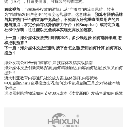
购（IAP），打造更健康、可持续的营收结构。
独家视角
：当前海外投放的逻辑已从“广撒网”的流量思维，转变
为“精准触发用户意图”的深度运营思维。这意味着，
预算有限的品牌
与其在热门平台的红海中竞高价，不如深入研究垂直圈层用户的兴
趣与痛点，在定价尚存优势的潜力平台（如Snapchat）或特定兴趣
社群中深耕，往往能以更低成本实现更高效的连接。
上一篇：
海外媒体投放费用明细2025，多少钱起步,如何选择渠道,怎
样控制预算？
下一篇：
海外媒体投放资源对接平台怎么选,费用如何计算,如何高效
投放？
海外发稿公司合作门槛解析,科技媒体发稿实战指南
海外媒体投放创新策略探索,如何精准触达,内容如何适配,效果又如何
提升？
澳大利亚教育内容通讯社投放方案,媒体选择,内容策略
中东金融Sharia合规投放技巧,如何选择合规金融工具,怎样搭建本地
化框架
运动器材跨境物流如何节省30%成本《读卖新闻》发稿售后如何保障