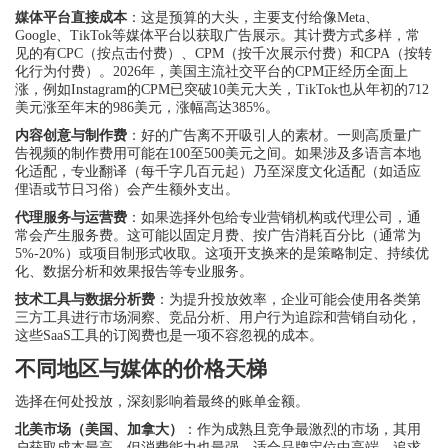
媒体平台直接成本
：这是预算的大头，主要支付给像Meta、
Google、TikTok等媒体平台以获取广告展示。其计费方式多样，常
见的有CPC（按点击付费）、CPM（按千次展示付费）和CPA（按转
化行为付费）。2026年，美国主流社交平台的CPM正经历全面上
涨，例如Instagram的CPM已突破10美元大关，TikTok也从年初的712
美元涨至年末的986美元，涨幅高达385%。
内容创意与制作费
：好的广告离不开吸引人的素材。一则高质量广
告视频的制作费用可能在100至500美元之间。如果涉及多语言本地
化适配，专业翻译（每千字几百元起）乃至深度文化适配（如适应
俚语或节日习俗）会产生额外支出。
代理服务与运营费
：如果选择外包给专业营销机构或代理公司，通
常会产生服务费。这可能以固定月费、按广告消耗百分比（通常为
5%-20%）或项目制形式收取。这项开支换来的是策略制定、持续优
化、数据分析和效果报告等专业服务。
技术工具与数据分析费
：为提升投放效率，企业可能会使用各类第
三方工具进行市场洞察、竞品分析、用户行为追踪和营销自动化，
这些SaaS工具的订阅费也是一项不容忽视的成本。
不同地区与媒体的价格天梯
选择在何处投放，深刻影响着最终的账单金额。
北美市场（美国、加拿大）
：作为成熟且竞争最激烈的市场，其用
户获取成本最高，但消费能力也最强。适合品牌定位中高端、追求