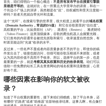
首先，咱们得明白一个核心概念：
不是所有发布平台在搜索引擎眼
里都是平等的
。这就好比，在一所重点大学里举办的讲座，和在一
个街边小广场上的演讲，虽然都是在“说”，但权威性和受关注度能一
样吗？前者天然就自带光环和流量。
这个“光环”，在搜索引擎的世界里，很大程度上就看平台的
域名权重
（Domain Authority，常说的DA值）
和它在谷歌那里的“信任度”。
高权重的平台，比如美联社（AP）、路透社（Reuters）、雅虎财经
（Yahoo Finance）这类顶级媒体，谷歌的爬虫机器人会频繁光顾，
它们发布的内容通常会被优先抓取和索引，收录速度自然也快，有
时甚至能达到“光速”收录的水平。
反过来，一些名声不显或者内容质量参差不齐的平台，即使你的稿
件发出去了，链接也能访问，但很可能谷歌压根就不来抓取，或者
认为其内容价值不高而不予收录。所以，选择平台的第一步，也是
最重要的一步，就是
考察其真实权重和历史的收录表现
。咱们可以
借助一些免费的站长工具去查查网站的域名权重和流量数据，心里
好有个底。
哪些因素在影响你的软文被收
录？
知道了平台权重的重要性，接下来咱们得瞧瞧，除了平台本身，还
有哪些“拦路虎”或者“助推器”在影响收录结果。这事儿啊，有点像打
游戏通关，得突破好几道关卡。