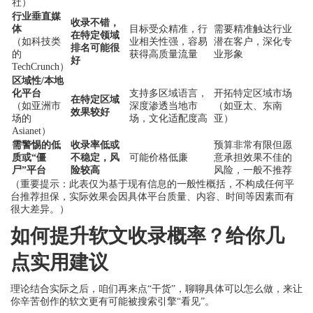
社）
行业垂直媒
收录不错，
体
目标受众精准，行
需要精准触达行业
在特定领域
（如科技类
业相关性强，容易
潜在客户，深化专
排名可能很
的
获得高质量流量
业形象
好
TechCrunch）
区域性/本地
化平台
支持多区域语言，
开拓特定区域市场
在特定区域
（如亚洲市
深度渗透当地市
（如亚太、东南
效果较好
场的
场，文化适配度高
亚）
Asianet）
需警惕的低
收录率低或
预算非常有限但愿
质或“僵
不稳定，风
可能价格低廉
意承担效果不佳的
尸”平台
险较高
风险，一般不推荐
（重要提示：此表仅为基于现有信息的一般性概括，不构成任何平
台推荐担保，实际效果会因具体平台质量、内容、时间等因素而有
很大差异。）
如何提升软文收录概率？给你几
点实用建议
理论结合实际之后，咱们再来点“干货”，聊聊具体可以怎么做，来让
你辛苦创作的软文更有可能被搜索引擎“看见”。