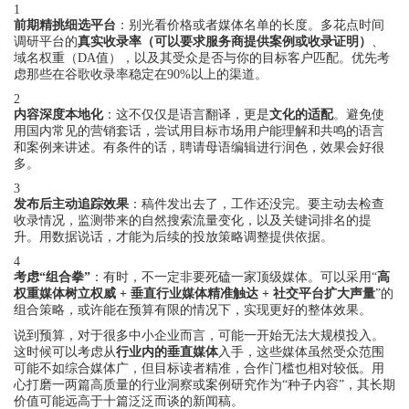
1
前期精挑细选平台
：别光看价格或者媒体名单的长度。多花点时间
调研平台的
真实收录率（可以要求服务商提供案例或收录证明）
、
域名权重（DA值），以及其受众是否与你的目标客户匹配。优先考
虑那些在谷歌收录率稳定在90%以上的渠道。
2
内容深度本地化
：这不仅仅是语言翻译，更是
文化的适配
。避免使
用国内常见的营销套话，尝试用目标市场用户能理解和共鸣的语言
和案例来讲述。有条件的话，聘请母语编辑进行润色，效果会好很
多。
3
发布后主动追踪效果
：稿件发出去了，工作还没完。要主动去检查
收录情况，监测带来的自然搜索流量变化，以及关键词排名的提
升。用数据说话，才能为后续的投放策略调整提供依据。
4
考虑“组合拳”
：有时，不一定非要死磕一家顶级媒体。可以采用“
高
权重媒体树立权威 + 垂直行业媒体精准触达 + 社交平台扩大声量
”的
组合策略，或许能在预算有限的情况下，实现更好的整体效果。
说到预算，对于很多中小企业而言，可能一开始无法大规模投入。
这时候可以考虑从
行业内的垂直媒体
入手，这些媒体虽然受众范围
可能不如综合媒体广，但目标读者精准，合作门槛也相对较低。用
心打磨一两篇高质量的行业洞察或案例研究作为“种子内容”，其长期
价值可能远高于十篇泛泛而谈的新闻稿。