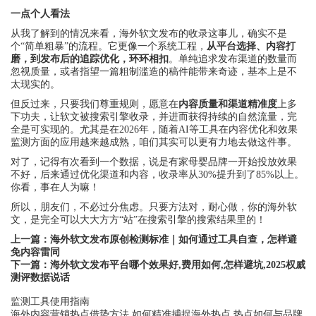
一点个人看法
从我了解到的情况来看，海外软文发布的收录这事儿，确实不是
个“简单粗暴”的流程。它更像一个系统工程，
从平台选择、内容打
磨，到发布后的追踪优化，环环相扣
。单纯追求发布渠道的数量而
忽视质量，或者指望一篇粗制滥造的稿件能带来奇迹，基本上是不
太现实的。
但反过来，只要我们尊重规则，愿意在
内容质量和渠道精准度
上多
下功夫，让软文被搜索引擎收录，并进而获得持续的自然流量，完
全是可实现的。尤其是在2026年，随着AI等工具在内容优化和效果
监测方面的应用越来越成熟，咱们其实可以更有力地去做这件事。
对了，记得有次看到一个数据，说是有家母婴品牌一开始投放效果
不好，后来通过优化渠道和内容，收录率从30%提升到了85%以上。
你看，事在人为嘛！
所以，朋友们，不必过分焦虑。只要方法对，耐心做，你的海外软
文，是完全可以大大方方“站”在搜索引擎的搜索结果里的！
上一篇：
海外软文发布原创检测标准｜如何通过工具自查，怎样避
免内容雷同
下一篇：
海外软文发布平台哪个效果好,费用如何,怎样避坑,2025权威
测评数据说话
监测工具使用指南
海外内容营销热点借势方法,如何精准捕捉海外热点,热点如何与品牌