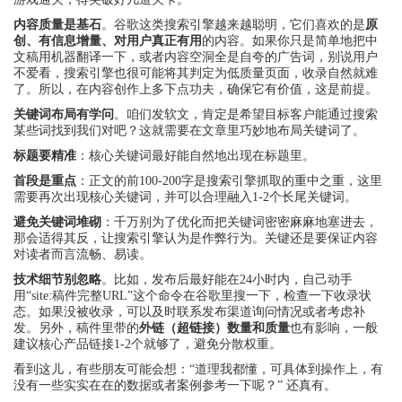
内容质量是基石
。谷歌这类搜索引擎越来越聪明，它们喜欢的是
原
创、有信息增量、对用户真正有用
的内容。如果你只是简单地把中
文稿用机器翻译一下，或者内容空洞全是自夸的广告词，别说用户
不爱看，搜索引擎也很可能将其判定为低质量页面，收录自然就难
了。所以，在内容创作上多下点功夫，确保它有价值，这是前提。
关键词布局有学问
。咱们发软文，肯定是希望目标客户能通过搜索
某些词找到我们对吧？这就需要在文章里巧妙地布局关键词了。
标题要精准
：核心关键词最好能自然地出现在标题里。
首段是重点
：正文的前100-200字是搜索引擎抓取的重中之重，这里
需要再次出现核心关键词，并可以合理融入1-2个长尾关键词。
避免关键词堆砌
：千万别为了优化而把关键词密密麻麻地塞进去，
那会适得其反，让搜索引擎认为是作弊行为。关键还是要保证内容
对读者而言流畅、易读。
技术细节别忽略
。比如，发布后最好能在24小时内，自己动手
用“site:稿件完整URL”这个命令在谷歌里搜一下，检查一下收录状
态。如果没被收录，可以及时联系发布渠道询问情况或者考虑补
发。另外，稿件里带的
外链（超链接）数量和质量
也有影响，一般
建议核心产品链接1-2个就够了，避免分散权重。
看到这儿，有些朋友可能会想：“道理我都懂，可具体到操作上，有
没有一些实实在在的数据或者案例参考一下呢？” 还真有。