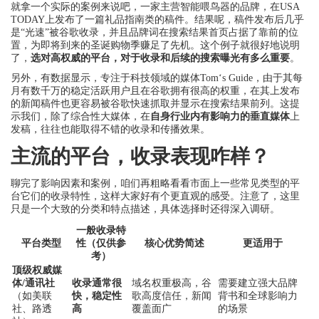
就拿一个实际的案例来说吧，一家主营智能喂鸟器的品牌，在USA
TODAY上发布了一篇礼品指南类的稿件。结果呢，稿件发布后几乎
是“光速”被谷歌收录，并且品牌词在搜索结果首页占据了靠前的位
置，为即将到来的圣诞购物季赚足了先机。这个例子就很好地说明
了，
选对高权威的平台，对于收录和后续的搜索曝光有多么重要
。
另外，有数据显示，专注于科技领域的媒体Tom‘s Guide，由于其每
月有数千万的稳定活跃用户且在谷歌拥有很高的权重，在其上发布
的新闻稿件也更容易被谷歌快速抓取并显示在搜索结果前列。这提
示我们，除了综合性大媒体，在
自身行业内有影响力的垂直媒体
上
发稿，往往也能取得不错的收录和传播效果。
主流的平台，收录表现咋样？
聊完了影响因素和案例，咱们再粗略看看市面上一些常见类型的平
台它们的收录特性，这样大家好有个更直观的感受。注意了，这里
只是一个大致的分类和特点描述，具体选择时还得深入调研。
一般收录特
平台类型
性（仅供参
核心优势简述
更适用于
考）
顶级权威媒
体/通讯社
收录通常很
域名权重极高，谷
需要建立强大品牌
（如美联
快，稳定性
歌高度信任，新闻
背书和全球影响力
社、路透
高
覆盖面广
的场景