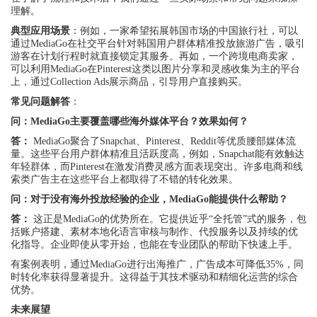
理解。
典型应用场景
：例如，一家希望拓展韩国市场的中国旅行社，可以
通过MediaGo在社交平台针对韩国用户群体精准投放旅游广告，吸引
游客在计划行程时就直接锁定其服务。再如，一个跨境电商卖家，
可以利用MediaGo在Pinterest这类以图片分享和灵感收集为主的平台
上，通过Collection Ads展示商品，引导用户直接购买。
常见问题解答
：
问：MediaGo主要覆盖哪些海外媒体平台？效果如何？
答：
MediaGo聚合了Snapchat、Pinterest、Reddit等优质腰部媒体流
量。这些平台用户群体精准且活跃度高，例如，Snapchat能有效触达
年轻群体，而Pinterest在激发消费灵感方面表现突出。许多电商和线
索类广告主在这些平台上都取得了不错的转化效果。
问：对于没有海外投放经验的企业，MediaGo能提供什么帮助？
答：
这正是MediaGo的优势所在。它提供近乎“全托管”式的服务，包
括账户搭建、素材本地化语言审核与制作、代投服务以及持续的优
化指导。企业即使从零开始，也能在专业团队的帮助下快速上手。
有案例表明，通过MediaGo进行出海推广，广告成本可降低35%，同
时转化率获得显著提升。这得益于其技术驱动和精细化运营的综合
优势。
未来展望