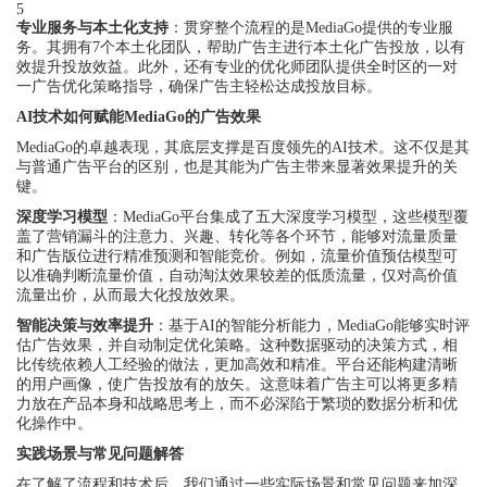
5
专业服务与本土化支持
：贯穿整个流程的是MediaGo提供的专业服
务。其拥有7个本土化团队，帮助广告主进行本土化广告投放，以有
效提升投放效益。此外，还有专业的优化师团队提供全时区的一对
一广告优化策略指导，确保广告主轻松达成投放目标。
AI技术如何赋能MediaGo的广告效果
MediaGo的卓越表现，其底层支撑是百度领先的AI技术。这不仅是其
与普通广告平台的区别，也是其能为广告主带来显著效果提升的关
键。
深度学习模型
：MediaGo平台集成了五大深度学习模型，这些模型覆
盖了营销漏斗的注意力、兴趣、转化等各个环节，能够对流量质量
和广告版位进行精准预测和智能竞价。例如，流量价值预估模型可
以准确判断流量价值，自动淘汰效果较差的低质流量，仅对高价值
流量出价，从而最大化投放效果。
智能决策与效率提升
：基于AI的智能分析能力，MediaGo能够实时评
估广告效果，并自动制定优化策略。这种数据驱动的决策方式，相
比传统依赖人工经验的做法，更加高效和精准。平台还能构建清晰
的用户画像，使广告投放有的放矢。这意味着广告主可以将更多精
力放在产品本身和战略思考上，而不必深陷于繁琐的数据分析和优
化操作中。
实践场景与常见问题解答
在了解了流程和技术后，我们通过一些实际场景和常见问题来加深