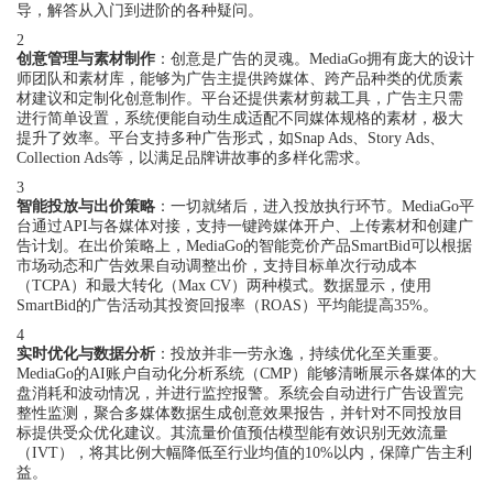
导，解答从入门到进阶的各种疑问。
2
创意管理与素材制作
：创意是广告的灵魂。MediaGo拥有庞大的设计
师团队和素材库，能够为广告主提供跨媒体、跨产品种类的优质素
材建议和定制化创意制作。平台还提供素材剪裁工具，广告主只需
进行简单设置，系统便能自动生成适配不同媒体规格的素材，极大
提升了效率。平台支持多种广告形式，如Snap Ads、Story Ads、
Collection Ads等，以满足品牌讲故事的多样化需求。
3
智能投放与出价策略
：一切就绪后，进入投放执行环节。MediaGo平
台通过API与各媒体对接，支持一键跨媒体开户、上传素材和创建广
告计划。在出价策略上，MediaGo的智能竞价产品SmartBid可以根据
市场动态和广告效果自动调整出价，支持目标单次行动成本
（TCPA）和最大转化（Max CV）两种模式。数据显示，使用
SmartBid的广告活动其投资回报率（ROAS）平均能提高35%。
4
实时优化与数据分析
：投放并非一劳永逸，持续优化至关重要。
MediaGo的AI账户自动化分析系统（CMP）能够清晰展示各媒体的大
盘消耗和波动情况，并进行监控报警。系统会自动进行广告设置完
整性监测，聚合多媒体数据生成创意效果报告，并针对不同投放目
标提供受众优化建议。其流量价值预估模型能有效识别无效流量
（IVT），将其比例大幅降低至行业均值的10%以内，保障广告主利
益。