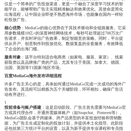
仅是一个简单的广告投放渠道，更是一个融合了深度学习技术的智
能平台，能够帮助广告主实现精准触达和效果优化。其使命是简化
出海流程，让中国企业即使不熟悉海外市场，也能像在国内一样轻
松投放广告。
核心优势
：MediaGo的核心优势在于其技术驱动和全链路服务。它采
用参数规模10亿+的深度神经网络技术，每秒可处理超过700万次广
告请求，并实时评估广告效果，制定智能竞价策略。同时，平台提
供从开户、创意制作到投放优化、数据复盘的全套服务，有效降低
了企业的出海门槛。
服务对象
：该平台特别适合电商类（如家电、服装、家居）、线索
获取类以及品牌推广类的产品，尤其专注于美国、加拿大、德国、
法国、英国等T1国家/地区市场。
百度MediaGo海外发布详细流程
许多广告主关心的是，具体如何通过MediaGo完成一次成功的海外广
告发布。其流程可以精炼为五个关键阶段，环环相扣，确保广告活
动有序进行。
1
投前准备与账户搭建
：这是启动阶段。广告主首先需要与MediaGo官
方或其代理合作，开通所需媒体账户（如Snapchat、Pinterest等）。
MediaGo团队会基于跨媒体、跨产品类型的丰富投放经验和营销数
据，为广告主生成定制化的投放计划，并提供本土化指导。此阶段
还包括第三方统计平台的设置，以及为新手提供专业课程和专员指