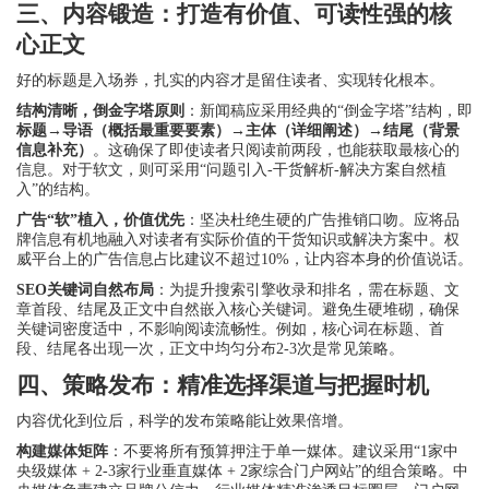
三、内容锻造：打造有价值、可读性强的核
心正文
好的标题是入场券，扎实的内容才是留住读者、实现转化根本。
结构清晰，倒金字塔原则
：新闻稿应采用经典的“倒金字塔”结构，即
标题→导语（概括最重要要素）→主体（详细阐述）→结尾（背景
信息补充）
。这确保了即使读者只阅读前两段，也能获取最核心的
信息。对于软文，则可采用“问题引入-干货解析-解决方案自然植
入”的结构。
广告“软”植入，价值优先
：坚决杜绝生硬的广告推销口吻。应将品
牌信息有机地融入对读者有实际价值的干货知识或解决方案中。权
威平台上的广告信息占比建议不超过10%，让内容本身的价值说话。
SEO关键词自然布局
：为提升搜索引擎收录和排名，需在标题、文
章首段、结尾及正文中自然嵌入核心关键词。避免生硬堆砌，确保
关键词密度适中，不影响阅读流畅性。例如，核心词在标题、首
段、结尾各出现一次，正文中均匀分布2-3次是常见策略。
四、策略发布：精准选择渠道与把握时机
内容优化到位后，科学的发布策略能让效果倍增。
构建媒体矩阵
：不要将所有预算押注于单一媒体。建议采用“1家中
央级媒体 + 2-3家行业垂直媒体 + 2家综合门户网站”的组合策略。中