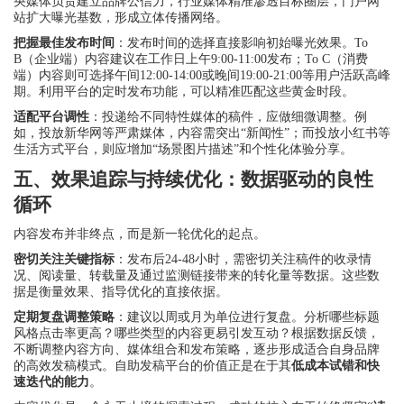
央媒体负责建立品牌公信力，行业媒体精准渗透目标圈层，门户网
站扩大曝光基数，形成立体传播网络。
把握最佳发布时间
：发布时间的选择直接影响初始曝光效果。To
B（企业端）内容建议在工作日上午9:00-11:00发布；To C（消费
端）内容则可选择午间12:00-14:00或晚间19:00-21:00等用户活跃高峰
期。利用平台的定时发布功能，可以精准匹配这些黄金时段。
适配平台调性
：投递给不同特性媒体的稿件，应做细微调整。例
如，投放新华网等严肃媒体，内容需突出“新闻性”；而投放小红书等
生活方式平台，则应增加“场景图片描述”和个性化体验分享。
五、效果追踪与持续优化：数据驱动的良性
循环
内容发布并非终点，而是新一轮优化的起点。
密切关注关键指标
：发布后24-48小时，需密切关注稿件的收录情
况、阅读量、转载量及通过监测链接带来的转化量等数据。这些数
据是衡量效果、指导优化的直接依据。
定期复盘调整策略
：建议以周或月为单位进行复盘。分析哪些标题
风格点击率更高？哪些类型的内容更易引发互动？根据数据反馈，
不断调整内容方向、媒体组合和发布策略，逐步形成适合自身品牌
的高效发稿模式。自助发稿平台的价值正是在于其
低成本试错和快
速迭代的能力
。