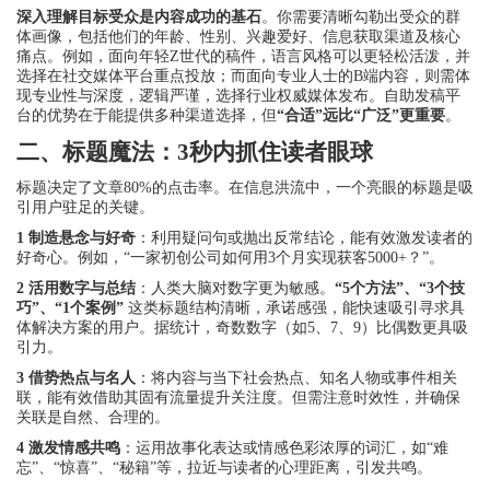
深入理解目标受众是内容成功的基石
。你需要清晰勾勒出受众的群
体画像，包括他们的年龄、性别、兴趣爱好、信息获取渠道及核心
痛点。例如，面向年轻Z世代的稿件，语言风格可以更轻松活泼，并
选择在社交媒体平台重点投放；而面向专业人士的B端内容，则需体
现专业性与深度，逻辑严谨，选择行业权威媒体发布。自助发稿平
台的优势在于能提供多种渠道选择，但
“合适”远比“广泛”更重要
。
二、标题魔法：3秒内抓住读者眼球
标题决定了文章80%的点击率。在信息洪流中，一个亮眼的标题是吸
引用户驻足的关键。
1 制造悬念与好奇
：利用疑问句或抛出反常结论，能有效激发读者的
好奇心。例如，“一家初创公司如何用3个月实现获客5000+？”。
2 活用数字与总结
：人类大脑对数字更为敏感。
“5个方法”、“3个技
巧”、“1个案例”
这类标题结构清晰，承诺感强，能快速吸引寻求具
体解决方案的用户。据统计，奇数数字（如5、7、9）比偶数更具吸
引力。
3 借势热点与名人
：将内容与当下社会热点、知名人物或事件相关
联，能有效借助其固有流量提升关注度。但需注意时效性，并确保
关联是自然、合理的。
4 激发情感共鸣
：运用故事化表达或情感色彩浓厚的词汇，如“难
忘”、“惊喜”、“秘籍”等，拉近与读者的心理距离，引发共鸣。