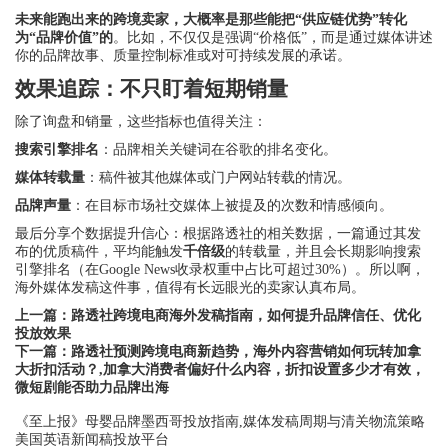
未来能跑出来的跨境卖家，大概率是那些能把“供应链优势”转化
为“品牌价值”的
。比如，不仅仅是强调“价格低”，而是通过媒体讲述
你的品牌故事、质量控制标准或对可持续发展的承诺。
效果追踪：不只盯着短期销量
除了询盘和销量，这些指标也值得关注：
搜索引擎排名
：品牌相关关键词在谷歌的排名变化。
媒体转载量
：稿件被其他媒体或门户网站转载的情况。
品牌声量
：在目标市场社交媒体上被提及的次数和情感倾向。
最后分享个数据提升信心：根据路透社的相关数据，一篇通过其发
布的优质稿件，平均能触发
千倍级
的转载量，并且会长期影响搜索
引擎排名（在Google News收录权重中占比可超过30%）。所以啊，
海外媒体发稿这件事，值得有长远眼光的卖家认真布局。
上一篇：
路透社跨境电商海外发稿指南，如何提升品牌信任、优化
投放效果
下一篇：
路透社预测跨境电商新趋势，海外内容营销如何玩转加拿
大折扣活动？,加拿大消费者偏好什么内容，折扣设置多少才有效，
微短剧能否助力品牌出海
《至上报》母婴品牌墨西哥投放指南,媒体发稿周期与清关物流策略
美国英语新闻稿投放平台