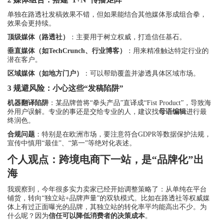
单独在路透社发稿效果不错，但如果能结合其他媒体形成组合拳，
效果会更持续。
顶级媒体（路透社）
：主要用于树立权威，打造信任基石。
垂直媒体（如TechCrunch、行业博客）
：用来精准触达特定行业的
潜在客户。
区域媒体（如地方门户）
：可以帮助覆盖并渗透具体区域市场。
3 规避风险：小心这些“发稿陷阱”
机器翻译陷阱
：某品牌曾将“拳头产品”直译成“Fist Product”，导致海
外用户误解。专业的事还是交给专业的人，建议找
母语编辑
进行最
终润色。
合规问题
：特别是在欧洲市场，要注意符合GDPR等数据保护法规，
宣传中慎用“最佳”、“第一”等绝对化表述。
个人观点：跨境电商下一站，是“品牌化”出
海
我观察到，今年很多实力卖家已经开始调整策略了：从单纯在平台
铺货，转向“独立站+品牌声量”的双轨模式。比如在路透社等权威媒
体上有过正面曝光的品牌，其独立站的转化率平均能高出不少。为
什么呢？因为
信任可以降低消费者的决策成本
。