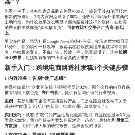
器”？
先看个例子：某智能家居品牌在路透社发布一篇关于其AI伦理技术
创新的报道后，3周内官网流量涨了80%，还收到23家海外渠道商的
主动询盘。为什么效果这么明显？因为路透社这样的媒体，在欧美
消费者眼里就像是“事实核查员”，
可信度比社交平台广告高3倍以
上
。
更实在的是，路透社是Google News的核心信源，收录速度大概只要
15分钟。你的稿件一旦发布，很容易在谷歌搜索结果里获得靠前排
名，持续带来曝光。不像广告，投放一停，流量就没了。这种
长期
SEO效果
，对预算有限的中小卖家真的太重要了。
新手入门：跨境电商路透社发稿3个关键步骤
1 内容准备：告别“硬广思维”
路透社编辑对“企业宣传稿”的拒稿率高达92%。那什么样的内容容易
被采纳呢？核心是
“去广告化”
，提供有新闻价值的行业视角。
案例
：某新能源车企没有直接宣传产品，而是在路透社发布了关于
其获得“欧盟安全认证”的新闻，结果欧洲订单量增长了1。
实用技巧
：试着把“我们的产品性价比最高”改成“行业报告显示XX品
类需求激增，我们的解决方案如何应对这一趋势”。最好能
引用第三
方数据
，比如牛津大学的研究报告，这样会权威很多。
2 媒体组合：搭建“1+N”传播矩阵