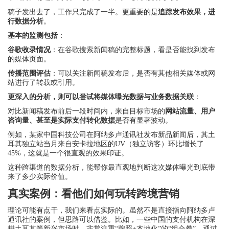
稿子发出去了，工作只完成了一半。更重要的是
追踪发布效果，进
行数据分析
。
基本的监测包括
：
谷歌收录情况
：在谷歌搜索新闻稿的完整标题，看是否能找到发布
的媒体页面。
传播范围评估
：可以关注新闻稿发布后，是否有其他相关媒体或网
站进行了转载或引用。
更深入的分析，则可以尝试将媒体曝光数据与业务数据关联
：
对比新闻稿发布前后一段时间内，来自目标市场的
网站流量、用户
咨询量、甚至是实际支付转化数据
是否有显著波动。
例如，某家中国科技公司在阿纳多卢通讯社发布新品新闻后，其土
耳其独立站当月来自安卡拉地区的UV（独立访客）环比增长了
45%，这就是一个很直观的效果印证。
这种跨渠道的数据分析，能帮你最直观地判断这次媒体曝光到底带
来了多少实际价值。
真实案例：看他们如何玩转跨境营销
理论可能有点干，我们来看点实际的。虽然不是直接指向阿纳多卢
通讯社的案例，但思路可以借鉴。比如，一些中国的支付机构在深
耕土耳其等新兴市场时，非常注重“牌照+本地化”的“组合拳”，通过