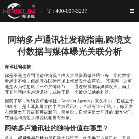
T : 400-007-3237
阿纳多卢通讯社发稿指南,跨境支
付数据与媒体曝光关联分析
海讯社编者按：
你是不是也遇到过这种情况？投入大量资源做跨境业务，支付数据
看起来不错，但品牌在国际市场上就是没什么声响。 其实啊，这可
能是因为你忽略了一个关键环节——通过权威国际媒体发声。而土
耳其的阿纳多卢通讯社，或许正是一个被你低估的利器。
据我了解，阿纳多卢通讯社（Anadolu Agency）来头不小，它成立于
1920年，是土耳其最大的半官方通讯社，全球有157个站点，每天发
布海量土耳其语和英语新闻。简单说，它就像是土耳其的“新华社”，
在当地和周边区域说话相当有分量。
阿纳多卢通讯社的独特价值在哪里？
首先，
权威性与公信力
是它最大的资产。作为半官方通讯社，其发