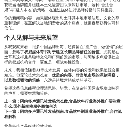
获取当地牌照并组建本土化运营团队来深耕市场。这种“合法合
规”与“融入本地”的策略，在通过媒体进行品牌传播时同样重要。
你的新闻稿内容，如果能体现出对土耳其本地市场法规、文化的尊
重和理解，甚至解决当地消费者的某个痛点，就更容易获得认可和
信任。
个人见解与未来展望
从我观察来看，很多中国品牌出海，还停留在“投广告、做促销”的层
面，忽略了
权威媒体背书对于建立长期品牌信任的价值
。尤其是在
土耳其这样兼具独特文化和广阔前景的市场，与阿纳多卢通讯社这
样的权威机构合作，更像是一项战略性投资。
未来，我相信随着AI等技术发展，媒体内容的分发和效果追踪会更
精准。但无论技术怎么变，
优质的内容、对当地市场的深刻洞察，
以及数据驱动的策略
，永远是跨境营销成功的基石。
希望这些信息能帮你理清思路。毕竟，在复杂的国际市场发出响亮
的声音，需要智慧和策略。
上一篇：
阿纳多卢通讯社发稿怎么做,食品饮料行业海外推广要注意
什么,国外新闻稿服务商如何选
下一篇：
阿纳多卢通讯社发稿指南,食品饮料制造业海外推广,合作流
程解析
北美科技产品媒体投放攻略