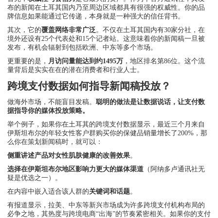
布的新闻在土耳其国内乃至周边区域都具有很强的权威性。你的品
牌信息如果能通过它传递，本身就是一种强大的信任背书。
其次，它的
覆盖网络非常广泛
。不仅在土耳其国内有30家分社，在
境外还设有25个代表处和15个记者站。这意味着你的新闻稿一旦被
发布，有机会辐射到包括欧洲、中东等多个市场。
更重要的是，
月访问量能达到约1495万
，地区排名第86位。这个流
量背后是实实在在的潜在消费者和行业人士。
跨境支付数据如何指导新闻稿投放？
做海外市场，不能盲目发稿。
聪明的做法是让数据说话，让支付数
据指导你的媒体投放策略。
举个例子，如果你在土耳其的跨境支付数据显示，最近三个月来自
伊斯坦布尔的年轻女性客户群购买你的保健品销量增长了200%，那
么你在策划新闻稿时，就可以：
侧重讲述产品对女性肌肤健康的改善效果
。
选择在伊斯坦布尔地区影响力更大的媒体渠道
（阿纳多卢通讯社无
疑是优选之一）。
在内容中嵌入适合该人群的
关键词和话题
。
有报道显示，拉美、中东等新兴市场成为许多跨境支付机构布局的
必争之地，其热度与跨境电商“出海”的节奏紧密相关。如果你的支付