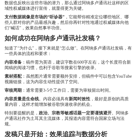
数据也反映出这些市场的潜力，那么通过阿纳多卢通讯社这样的区
域性权威媒体进行宣传，就显得更为关键。
支付数据就像是市场的“听诊器”
，它能帮你精准定位哪些地区、哪
些人群对你的产品最感兴趣，然后你再针对性地通过权威媒体向他
们“喊话”，效果自然事半功倍。
如何成功在阿纳多卢通讯社发稿？
知道了“为什么”，接下来就是“怎么做”。在阿纳多卢通讯社发稿，有
一些具体的流程和要求：
内容准备
：稿件需为英语，建议字数在600字左右，这个长度符合新
闻稿的阅读习惯，也利于谷歌等搜索引擎的收录。
素材搭配
：虽然图片通常需要额外安排，但稿件中可以包含YouTube
视频链接，这为内容生动性提供了空间。
审核周期
：通常需要3-5个工作日，需要为审核留出时间。
内容质量是生命线
。内容必须具有
新闻时效性
，最好是原创的高质
量内容，这样才能增加被谷歌快速收录的机会。
特别要提醒的是，
政治、宗教等敏感话题一定要谨慎避开
。阿纳多
卢通讯社作为土耳其主流媒体，其报道内容需符合国家立场与法
规。
发稿只是开始：效果追踪与数据分析