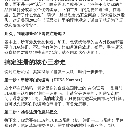
度，而不是一种“认证”
。啥意思呢？就是说，FDA并不会给你的产
品质量打分或者发个优秀奖章。它的主要目的是要知道“谁、在哪
里、生产了什么食品”，确保一旦出现食品安全问题，能快速找到源
头。这是美国2003年《反恐法》里的硬性规定，说白了就是为了反
恐和保障公共安全。
那么，到底哪些企业需要注册呢？
基本上，所有涉及食品制造、加工、包装或储存的国内外设施都需
要向FDA注册。不过也有例外，比如普通的农场、餐厅、零售店这
些直接面对最终消费者的地方，就不用凑这个热闹了。
搞定注册的核心三步走
说到注册流程，其实捋顺了也就三大块，咱们一步步来。
第一步：申请邓白氏编码（DUNS Number）
这个邓白氏编码，就像是你的企业在国际上的“身份证号”，是目前
FDA唯一认可的企业唯一识别码。申请它是免费的，但需要点时
间，通常需要1-2周。
我的建议是：
只要你有进军美国市场的打算，
就可以先把邓白氏编码给申请了，有备无患嘛。
第二步：准备注册信息并提交
接下来，你需要在FDA的FURLS系统（统一注册与上市系统）里创
建账户，然后填写提交信息。需要准备的材料还真不少，包括：