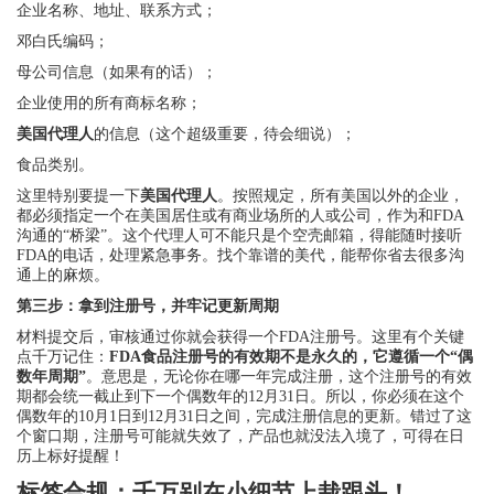
企业名称、地址、联系方式；
邓白氏编码；
母公司信息（如果有的话）；
企业使用的所有商标名称；
美国代理人
的信息（这个超级重要，待会细说）；
食品类别。
这里特别要提一下
美国代理人
。按照规定，所有美国以外的企业，
都必须指定一个在美国居住或有商业场所的人或公司，作为和FDA
沟通的“桥梁”。这个代理人可不能只是个空壳邮箱，得能随时接听
FDA的电话，处理紧急事务。找个靠谱的美代，能帮你省去很多沟
通上的麻烦。
第三步：拿到注册号，并牢记更新周期
材料提交后，审核通过你就会获得一个FDA注册号。这里有个关键
点千万记住：
FDA食品注册号的有效期不是永久的，它遵循一个“偶
数年周期”
。意思是，无论你在哪一年完成注册，这个注册号的有效
期都会统一截止到下一个偶数年的12月31日。所以，你必须在这个
偶数年的10月1日到12月31日之间，完成注册信息的更新。错过了这
个窗口期，注册号可能就失效了，产品也就没法入境了，可得在日
历上标好提醒！
标签合规：千万别在小细节上栽跟头！