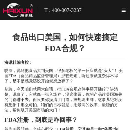
T : 400-007-3237
食品出口美国，如何快速搞定
FDA合规？
海讯社编者按：
哎呀，说到把食品卖到美国，很多老板的第一反应就是“头大”！ 美
国FDA（食品药品监督管理局）那套规矩，听起来就复杂得不得
了，是不是感觉还没开始就想放弃了？
别急，今天咱们就用大白话，把FDA合规这件事掰开揉碎了讲清
楚。说白了，它就像一张入场券，没这张票，你的产品连美国海关
的门都进不去。但只要你摸清了门道，按规则出牌，这事儿绝对没
有想象中那么可怕。咱们的目标就是，用最高的效率、最稳的方
法，帮你敲开美国市场的大门！
FDA注册，到底是咋回事？
首先咱得明确一个核心概念：
FDA注册，它其实是一种“备案”制