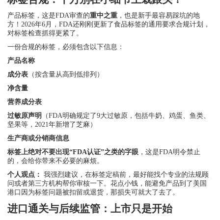
产品标签，这是FDA审查的
重中之重
，也是新手最容易踩坑的地
方！2026年6月，FDA还刚刚更新了食品标签的通用要求合规计划，
对标签检查抓得更紧了。
一份合规的标签，必须包含以下信息：
产品名称
成分表
（按含量从高到低排列）
净含量
营养成分表
过敏原声明
（FDA明确规定了9大过敏原，包括牛奶、鸡蛋、鱼类、
坚果等，2021年新增了芝麻）
生产商或分销商信息
标签上绝对不要出现“FDA认证”之类的字眼
，这是FDA明令禁止
的，会给你带来不必要的麻烦。
个人观点：
我强烈建议，在标签定稿前，最好能找个专业的法规顾
问或者第三方机构帮你审核一下。花点小钱，能避免产品到了美国
港口因为标签问题被扣留或退货，那损失可就大了去了。
进口通关与后续监管：上市只是开始