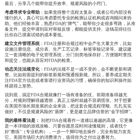
最后，分享几个能帮你提升效率、规避风险的小窍门。
考虑寻求专业帮助
：如果觉得整个流程太复杂，或者公司内部没有
懂行的人，真心可以考虑委托专业的检测认证机构或咨询顾问来协
助。他们经验丰富，熟悉FDA的“脾气”，能帮你少走很多弯路，从准
备文件、提交申请到应对审核反馈，都能提供支持。这钱花得往往
比你自己摸索试错的成本要低。
建立文件管理系统
：FDA注册和合规过程中会产生大量文件，比如
设施注册信息、成分表、生产工艺记录、标签审核记录等。建议建
立一套清晰的电子化管理系统，分门别类地保存好，方便随时查找
和提交，也能从容应对FDA的检查。
动态关注法规变化
：FDA的法规不是一成不变的，会不断更新和调
整。比如前面提到的标签新规和预通报新规。所以，要养成定期关
注FDA官方信息或者靠谱行业资讯的习惯，确保你的知识和操作始
终跟得上形势。
说到底，搞定FDA合规就像打一场有准备的仗。前期准备得越充
分，对规则理解得越透彻，真正上场时就越不容易慌张。对于想要
在美国市场长期发展的企业来说，把这套合规流程理顺、扎扎实实
做好，不仅是规避风险的“盾牌”，更是建立品牌信誉的“金字招牌”。
我的最终看法是：
别把FDA合规看作一道难以逾越的高墙，它更像
是一本详细的游戏攻略。只要你愿意花时间读懂规则，或者找个
好“教练”（专业机构），一步一个脚印地去操作，完全有能力攻克
它。美国市场巨大的消费潜力，值得你为之付出这番努力。