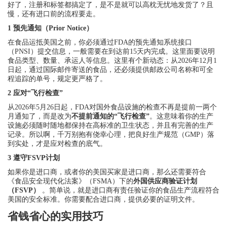
好了，注册和标签都搞定了，是不是就可以高枕无忧地发货了？且
慢，还有进口前的流程要走。
1 预先通知（Prior Notice）
在食品运抵美国之前，你必须通过FDA的预先通知系统接口
（PNSI）提交信息，一般需要在到达前15天内完成。这里面要说明
食品类型、数量、承运人等信息。这里有个新动态：从2026年12月1
日起，通过国际邮件寄送的食品，还必须提供邮政公司名称和可全
程追踪的单号，规定更严格了。
2 应对“飞行检查”
从2026年5月26日起，FDA对国外食品设施的检查不再是提前一两个
月通知了，而是改为
不提前通知的“飞行检查”
。这意味着你的生产
设施必须随时随地都保持在高标准的卫生状态，并且有完善的生产
记录。所以啊，千万别抱有侥幸心理，把良好生产规范（GMP）落
到实处，才是应对检查的底气。
3 遵守FSVP计划
如果你是进口商，或者你的美国买家是进口商，那么还需要符合
《食品安全现代化法案》（FSMA）下的
外国供应商验证计划
（FSVP）
。简单说，就是进口商有责任验证你的食品生产流程符合
美国的安全标准。你需要配合进口商，提供必要的证明文件。
省钱省心的实用技巧