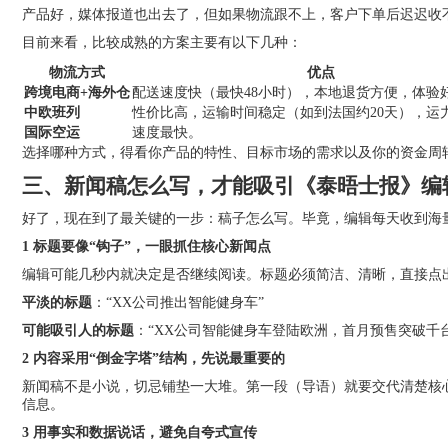
产品好，媒体报道也出去了，但如果物流跟不上，客户下单后迟迟收
目前来看，比较成熟的方案主要有以下几种：
物流方式
优点
跨境电商+海外仓
配送速度快（最快48小时），本地退货方便，体验
中欧班列
性价比高，运输时间稳定（如到法国约20天），运
国际空运
速度最快。
选择哪种方式，得看你产品的特性、目标市场的需求以及你的资金周转
三、新闻稿怎么写，才能吸引《泰晤士报》编
好了，现在到了最关键的一步：稿子怎么写。毕竟，编辑每天收到海
1 标题要像“钩子”，一眼抓住核心新闻点
编辑可能几秒内就决定是否继续阅读。标题必须简洁、清晰，直接点
平淡的标题
：“XX公司推出智能健身车”
可能吸引人的标题
：“XX公司智能健身车登陆欧洲，首月预售突破千
2 内容采用“倒金字塔”结构，先说最重要的
新闻稿不是小说，切忌铺垫一大堆。第一段（导语）就要交代清楚核心要素
信息。
3 用事实和数据说话，避免自夸式宣传