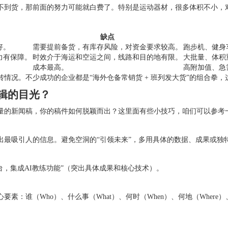
不到货，那前面的努力可能就白费了。特别是运动器材，很多体积不小，
缺点
好。
需要提前备货，有库存风险，对资金要求较高。
跑步机、健身
力有保障。
时效介于海运和空运之间，线路和目的地有限。
大批量、体积
成本最高。
高附加值、急
情况。不少成功的企业都是“海外仓备常销货 + 班列发大货”的组合拳
辑的目光？
量的新闻稿，你的稿件如何脱颖而出？这里面有些小技巧，咱们可以参考
出最吸引人的信息。避免空洞的“引领未来”，多用具体的数据、成果或独
台，集成AI教练功能”（突出具体成果和核心技术）。
：谁（Who）、什么事（What）、何时（When）、何地（Where