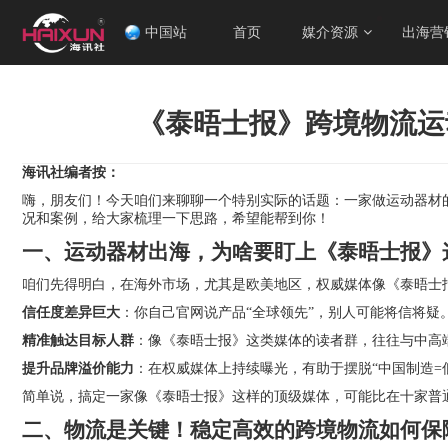
中国站
首页
媒介资源
出海营
《泰晤士报》跨境物流运
海讯社编者按：
嗨，朋友们！今天咱们来聊聊一个特别实际的话题：一家做运动器材
况和案例，给大家梳理一下思路，希望能帮到你！
一、运动器材出海，为啥要盯上《泰晤士报》
咱们先得明白，在海外市场，尤其是欧美地区，权威媒体像《泰晤士
信任度差异巨大
：你自己官网说产品“全球领先”，别人可能将信将
精准触达目标人群
：像《泰晤士报》这类媒体的读者群，往往与中高
提升品牌溢价能力
：在权威媒体上持续曝光，有助于摆脱“中国制造=
简单说，搞定一家像《泰晤士报》这样的顶级媒体，可能比在十家普
二、物流是关键！稳定高效的跨境物流如何保