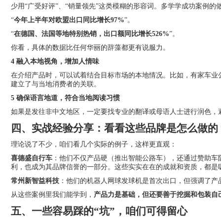
少用“广受好评”、“销量领先”这类模糊的形容词。多学学成功案例的
“
今年上半年对欧盟出口同比增长97%
”。
“
在德国、法国等地特别热销，出口额同比增长526%
”。
你看，具体的数据比任何华丽的辞藻都更有说服力。
4 融入本地视角，增加人情味
在介绍产品时，可以试着结合目标市场的本地情况。比如，有家车业
建立了与当地消费者的关联。
5 确保语言地道，符合当地阅读习惯
如果是发往非中文地区，一定要找专业的翻译或母语人士进行润色，
四、实战经验分享：看看这些品牌是怎么做的
理论说了不少，咱们看几个实际的例子，这样更直观：
喜德盛自行车
：他们不仅产品硬（推出智能公路车），还通过赞助车队
利，也成为其品牌信誉的一部分。这些实实在在的成就和资质，都是
常州新智益科技
：他们的机器人网球发球机是首次出口，但强调了产品
从这些案例里我们能学到，
产品力是基础，但还要善于挖掘和包装自
五、一些容易踩的“坑”，咱们可得留心