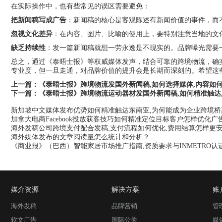
在实际操作中，也有些常见的误区需要避免：
把新闻稿写成广告
：新闻稿的核心是客观陈述有新闻价值的事件，而
忽视文化差异
：在内容、图片、比喻的使用上，要特别注意当地的文
缺乏持续性
：发一篇新闻稿就想一劳永逸是不现实的。品牌曝光需要
总之，通过《泰晤士报》等权威媒体发声，结合可靠的跨境物流，确
专业度，但一旦走通，对品牌价值的提升会是长期而深刻的。希望这
上一篇：
《泰晤士报》跨境物流发国外新闻稿,如何选择媒体,内容如
下一篇：
《泰晤士报》跨境物流运动器材发国外新闻稿,如何精准触达
新加坡中文媒体发布优势如何精准触达东南亚,为何能成为企业跨境桥
加拿大电商Facebook投放获客技巧如何精准定位目标客户怎样优化
海外发稿公司跨境支付配合发稿,支付流程如何优化,费用结算怎样更
海外媒体发布的文章阅读量怎么统计和分析？
《商业报》（巴西）智能家居市场推广指南,资质要求与INMETRO认
媒介资源
解决方案
账
海外发稿
品牌营销
管
软文广告
国际公关
媒