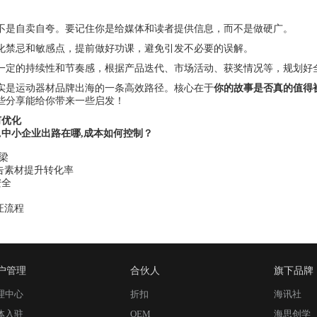
不是自卖自夸。要记住你是给媒体和读者提供信息，而不是做硬广。
化禁忌和敏感点，提前做好功课，避免引发不必要的误解。
一定的持续性和节奏感，根据产品迭代、市场活动、获奖情况等，规划好
实是运动器材品牌出海的一条高效路径。核心在于
你的故事是否真的值得
些分享能给你带来一些启发！
何优化
,中小企业出路在哪,成本如何控制？
梁
广告素材提升转化率
安全
证流程
户管理
合伙人
旗下品牌
理中心
折扣
海讯社
体入驻
OEM
海思创学