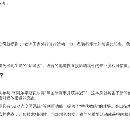
做法：
公司就提到：“欧洲国家盛行骑行运动，但一些骑行场地的坡道比较多。我
避免出现生硬的“翻译腔”。语言的地道性直接影响稿件的专业度和可信度
？
参与“环阿尔卑斯瓦尔赛”等国际赛事并获得冠军，这本身就具备了新闻
吸引媒体报道的亮点。
具有“AI动态交互系统”等创新功能，提供了“替代教练”的体验。突出
己的亮点
，比如技术独创性、市场增长数据、参与的重要活动或获得的权