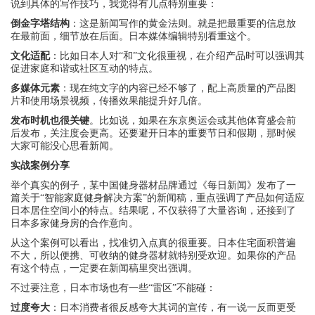
说到具体的写作技巧，我觉得有几点特别重要：
倒金字塔结构
：这是新闻写作的黄金法则。就是把最重要的信息放
在最前面，细节放在后面。日本媒体编辑特别看重这个。
文化适配
：比如日本人对“和”文化很重视，在介绍产品时可以强调其
促进家庭和谐或社区互动的特点。
多媒体元素
：现在纯文字的内容已经不够了，配上高质量的产品图
片和使用场景视频，传播效果能提升好几倍。
发布时机也很关键
。比如说，如果在东京奥运会或其他体育盛会前
后发布，关注度会更高。还要避开日本的重要节日和假期，那时候
大家可能没心思看新闻。
实战案例分享
举个真实的例子，某中国健身器材品牌通过《每日新闻》发布了一
篇关于“智能家庭健身解决方案”的新闻稿，重点强调了产品如何适应
日本居住空间小的特点。结果呢，不仅获得了大量咨询，还接到了
日本多家健身房的合作意向。
从这个案例可以看出，找准切入点真的很重要。日本住宅面积普遍
不大，所以便携、可收纳的健身器材就特别受欢迎。如果你的产品
有这个特点，一定要在新闻稿里突出强调。
不过要注意，日本市场也有一些“雷区”不能碰：
过度夸大
：日本消费者很反感夸大其词的宣传，有一说一反而更受