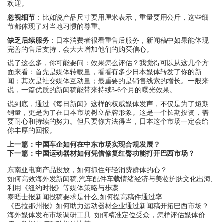
欢迎。
忽视细节
：比如说产品尺寸要用厘米表示，重量要用公斤，这些细
节都体现了对当地习惯的尊重。
缺乏后续服务
：日本消费者很看重售后服务，新闻稿中如果能体现
完善的售后支持，会大大增加他们的购买信心。
说了这么多，你可能要问：效果怎么评估？我觉得可以从这几个方
面来看：首先是媒体转载量，看看有多少日本媒体转发了你的新
闻；其次是社交媒体互动量；最重要的是销售线索的增长。一般来
说，一篇优质的新闻稿能带来持续3-6个月的曝光效果。
说到底，通过《每日新闻》这样的权威媒体发声，不仅是为了短期
销量，更是为了在日本市场树立品牌形象。这是一个长期投资，需
要耐心和持续的努力。但只要你方法得当，日本这个市场一定会给
你丰厚的回报。
上一篇：
中国车企如何在中东市场实现合规发展？
下一篇：
中国运动器材如何凭借修复红臀功能打开巴西市场？
东南亚电商产品投放，如何抓住年轻消费群体的心？
如何高效海外发新闻稿,汽车配件车载情绪经济与美妆护肤文化出海,
利用《纽约时报》等媒体策略与步骤
泰晤士报新闻投稿要求是什么,如何提高稿件通过率
《巴拉那州报》如何助力运动器材企业通过新闻稿开拓巴西市场？
海外媒体发布市场调研工具_如何精准定位受众，怎样评估媒体价