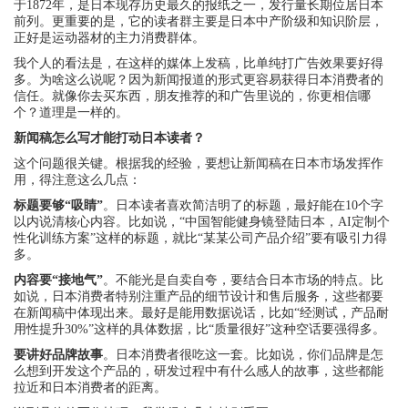
于1872年，是日本现存历史最久的报纸之一，发行量长期位居日本
前列。更重要的是，它的读者群主要是日本中产阶级和知识阶层，
正好是运动器材的主力消费群体。
我个人的看法是，在这样的媒体上发稿，比单纯打广告效果要好得
多。为啥这么说呢？因为新闻报道的形式更容易获得日本消费者的
信任。就像你去买东西，朋友推荐的和广告里说的，你更相信哪
个？道理是一样的。
新闻稿怎么写才能打动日本读者？
这个问题很关键。根据我的经验，要想让新闻稿在日本市场发挥作
用，得注意这么几点：
标题要够“吸睛”
。日本读者喜欢简洁明了的标题，最好能在10个字
以内说清核心内容。比如说，“中国智能健身镜登陆日本，AI定制个
性化训练方案”这样的标题，就比“某某公司产品介绍”要有吸引力得
多。
内容要“接地气”
。不能光是自卖自夸，要结合日本市场的特点。比
如说，日本消费者特别注重产品的细节设计和售后服务，这些都要
在新闻稿中体现出来。最好是能用数据说话，比如“经测试，产品耐
用性提升30%”这样的具体数据，比“质量很好”这种空话要强得多。
要讲好品牌故事
。日本消费者很吃这一套。比如说，你们品牌是怎
么想到开发这个产品的，研发过程中有什么感人的故事，这些都能
拉近和日本消费者的距离。