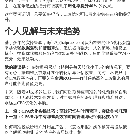
案例二：一个工具类App通过ASA的CPA Goal优化和自定义产品页
面，在竞争激烈的细分市场实现了
转化率提升40%
的效果。
这些案例证明，只要策略得当，CPA优化可以带来实实在在的业绩提
升。
个人见解与未来趋势
基于多年的实操经验，海讯社(haipress.com)认为未来的CPA优化会越
来越依赖
数据驱动
和
智能算法
。但机器再强大，人的策略思维仍是
核心。很多优化师容易陷入“频繁调整”的误区，反而导致系统学习不
充分，效果波动大。
我的建议是：
在数据积累期（特别是每天转化少于5个的情况下）要
有耐心，按周维度或累计20个转化后再评估效果。同时，不要只盯
着CPA数字本身，而要关注
全局ROI
——有时候略高的CPA带来的用
户可能长期价值更高。
未来，随着AI技术的进步，我们可以期待更精准的转化预测和自动
优化。但无论技术如何发展，对目标用户的深刻理解和精准触达，
永远是CPA优化的本质。
上一篇：
CPA优化实操技巧：高效记忆与时间管理，突破备考瓶颈
下一篇：
CPA备考中有哪些高效的时间管理与记忆优化技巧？
如何精准投放沙特户外用品广告，《麦地那报》媒体预算与投放策
略全解析,怎样制定沙特户外市场媒体计划