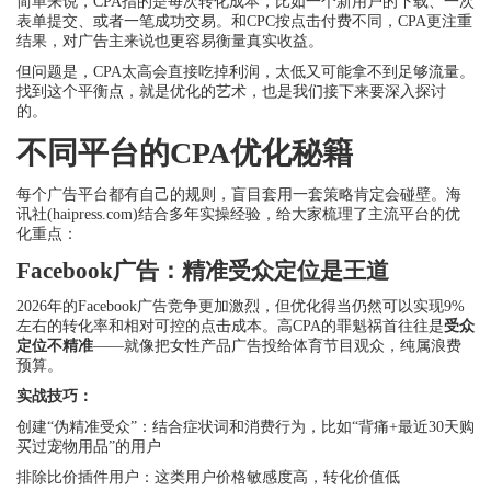
简单来说，CPA指的是每次转化成本，比如一个新用户的下载、一次
表单提交、或者一笔成功交易。和CPC按点击付费不同，CPA更注重
结果，对广告主来说也更容易衡量真实收益。
但问题是，CPA太高会直接吃掉利润，太低又可能拿不到足够流量。
找到这个平衡点，就是优化的艺术，也是我们接下来要深入探讨
的。
不同平台的CPA优化秘籍
每个广告平台都有自己的规则，盲目套用一套策略肯定会碰壁。海
讯社(haipress.com)结合多年实操经验，给大家梳理了主流平台的优
化重点：
Facebook广告：精准受众定位是王道
2026年的Facebook广告竞争更加激烈，但优化得当仍然可以实现9%
左右的转化率和相对可控的点击成本。高CPA的罪魁祸首往往是
受众
定位不精准
——就像把女性产品广告投给体育节目观众，纯属浪费
预算。
实战技巧：
创建“伪精准受众”：结合症状词和消费行为，比如“背痛+最近30天购
买过宠物用品”的用户
排除比价插件用户：这类用户价格敏感度高，转化价值低