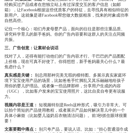
经购买过产品或者在您独立站上有过深度交互的客户信息（如邮
箱），让Facebook根据这些优质客户的特征，去寻找具有相似特征的
新用户。这就像是请Facebook帮您做大数据相亲，找来的对象成功率
自然高些。
记住一个核心：咱们丹麦母婴产品，面向的往往是那些注重品质、
讲究科学育儿的新手爸妈。你的广告内容要和这群人的关注点同频
共振。
三、广告创意：让素材会说话
找对了人，还得有能打动他们的广告内容才行。干巴巴的产品图配
上价格，现在可真不好使了。你得想想，新手爸妈最关心什么？最
焦虑什么？
真实感是关键：
别总用那种完美无瑕的模特图。多展示真实家庭环
境下宝宝使用产品的场景，比如爸爸手忙脚乱又其乐融融地给孩子
用你的婴儿护理品。或者像一些品牌那样，分享用户生成的内容
（UGC），比如客户发来的宝宝使用照片，这比自卖自夸更有说服
力。
视频内容是王道：
短视频特别是Reels这种形式，吸引力非常大。可
以拍个简短的产品使用教程，或者展示产品如何解决育儿中的一个
具体小麻烦（比如婴儿溢奶后衣物清洁问题）。前3秒抓住眼球很重
要！
文案要戳中痛点：
别只夸产品，要说人话。比如：“担心普通湿巾成