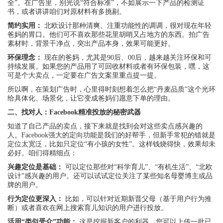
全”。在广告里，别光说“符合标准”，不如展示一下产品的检测证
书，或者讲讲咱们对原材料有多挑剔。
简约实用：
北欧设计那种清爽、注重功能性的调调，很对现在年轻
爸妈的胃口。他们可不喜欢那些花里胡哨又占地方的东西。拍广告
素材时，背景干净点，突出产品本身，效果可能更好。
环保理念：
现在的爸妈，尤其是90后、00后，越来越关注环保和可
持续发展。如果您的产品用了可回收材料或者有环保包装，嘿，这
可是个大卖点，一定要在广告文案里重点提一提。
所以啊，在策划广告时，心里得时刻想着怎么把“丹麦品质”这个光环
给具体化、场景化，让它变成爸妈们愿意下单的理由。
二、找对人：Facebook精准投放的秘密武器
知道了自己产品的卖点，接下来就是找到会对这些卖点感兴趣的
人。Facebook强大的定向功能是我们的好帮手，但新手常犯的错就是
定位太宽泛，比如只定位“有小孩的女性”。这样钱烧得快，效果却未
必好。咱们得精细点：
兴趣定位是基础：
可以定位那些对“科学育儿”、“有机生活”、“北欧
设计”感兴趣的用户。还可以试试定位关注了某些知名母婴博主或品
牌的用户。
行为定位更深入：
比如，可以针对近期新晋父母（基于用户行为推
断）或者喜欢在网上搜索育儿知识的用户进行投放。
活用“类似受众”功能：
这是挖掘新客户的利器。您可以上传一批已