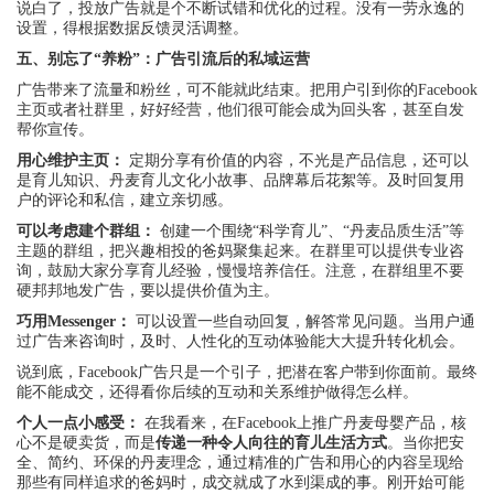
说白了，投放广告就是个不断试错和优化的过程。没有一劳永逸的
设置，得根据数据反馈灵活调整。
五、别忘了“养粉”：广告引流后的私域运营
广告带来了流量和粉丝，可不能就此结束。把用户引到你的Facebook
主页或者社群里，好好经营，他们很可能会成为回头客，甚至自发
帮你宣传。
用心维护主页：
定期分享有价值的内容，不光是产品信息，还可以
是育儿知识、丹麦育儿文化小故事、品牌幕后花絮等。及时回复用
户的评论和私信，建立亲切感。
可以考虑建个群组：
创建一个围绕“科学育儿”、“丹麦品质生活”等
主题的群组，把兴趣相投的爸妈聚集起来。在群里可以提供专业咨
询，鼓励大家分享育儿经验，慢慢培养信任。注意，在群组里不要
硬邦邦地发广告，要以提供价值为主。
巧用Messenger：
可以设置一些自动回复，解答常见问题。当用户通
过广告来咨询时，及时、人性化的互动体验能大大提升转化机会。
说到底，Facebook广告只是一个引子，把潜在客户带到你面前。最终
能不能成交，还得看你后续的互动和关系维护做得怎么样。
个人一点小感受：
在我看来，在Facebook上推广丹麦母婴产品，核
心不是硬卖货，而是
传递一种令人向往的育儿生活方式
。当你把安
全、简约、环保的丹麦理念，通过精准的广告和用心的内容呈现给
那些有同样追求的爸妈时，成交就成了水到渠成的事。刚开始可能