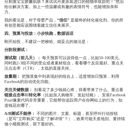
分刺激宝宝娇嫩肌肤？来试试丹麦原装进口的植物萃取款吧！”然后
给出解决方案。加上一些温馨或有趣的表情符号，也能增加亲和
力。
我的看法是，对于母婴产品，
“信任”
是最终的转化催化剂。你的所
有创意都应该围绕着建立信任来展开。
四、预算与投放：小步快跑，数据说话
刚开始投，不建议一把梭哈。稳妥点的做法是：
分阶段测试：
测试期（前几天）：
每天预算可以设得低一点，比如50-100美元。
同时跑2-3组不同的受众或者素材组合，看看哪个反应最好。重点关
注点击率（CTR），太低的直接关掉。
放量期：
把预算集中到表现好的组合上，适度增加日预算，利用
Facebook的自动优化功能。
关注关键数据：
别看花了多少钱就心疼，得看带来了什么。重点看
链接点击率
和
转化率
（比如加入购物车、发起结账）。安装Facebook
Pixel像素代码非常重要，它能帮你追踪用户在你网站上的行为，知
道钱花在哪了。
A/B测试不能停：
不同的图片、文案、标题，甚至呼叫行动按钮
（是写“立即购买”还是“了解详情”？），效果可能天差地别。要持续
做小规模测试，留下最好的。