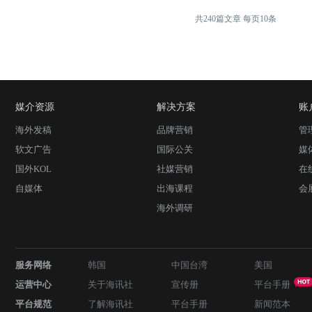
共
240
篇文章 每页
10
条
媒介资源
解决方案
账
海外发稿
品牌营销
管
软文广告
国际公关
媒
国外KOL
社媒营销
在
自媒体
出海课程
会
海外调研
服务网络
韩国
中国台湾
美国
运营中心
关于海讯社
宣传册
平台手册
平台规范
了解海讯社
平台手册
新闻范本