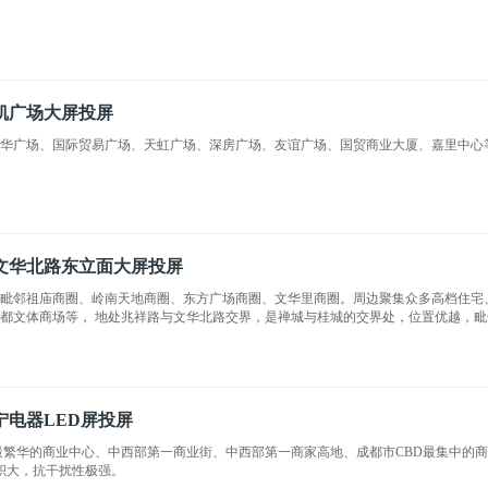
凯广场大屏投屏
光华广场、国际贸易广场、天虹广场、深房广场、友谊广场、国贸商业大厦、嘉里中心
文华北路东立面大屏投屏
毗邻祖庙商圈、岭南天地商圈、东方广场商圈、文华里商圈。周边聚集众多高档住宅
都文体商场等， 地处兆祥路与文华北路交界，是禅城与桂城的交界处，位置优越，毗
留时间长，且视野开阔、位置突出、引人注目、夜视效果尤佳。
宁电器LED屏投屏
 ——媒体面积大，抗干扰性极强。