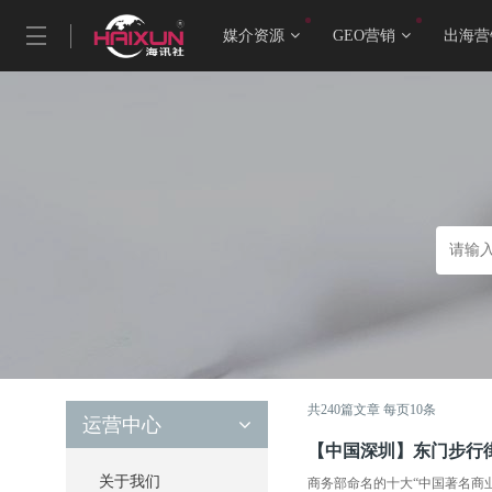
媒介资源
GEO营销
出海营
共
240
篇文章 每页
10
条
运营中心
【中国深圳】东门步行
关于我们
商务部命名的十大“中国著名商