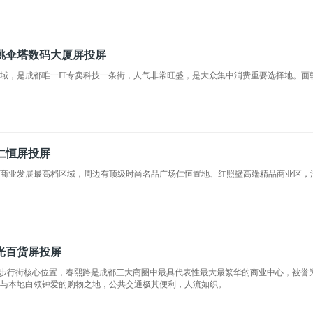
跳伞塔数码大厦屏投屏
域，是成都唯一IT专卖科技一条街，人气非常旺盛，是大众集中消费重要选择地。
仁恒屏投屏
商业发展最高档区域，周边有顶级时尚名品广场仁恒置地、红照壁高端精品商业区，汇聚L
光百货屏投屏
路步行街核心位置，春熙路是成都三大商圈中最具代表性最大最繁华的商业中心，被誉
客与本地白领钟爱的购物之地，公共交通极其便利，人流如织。