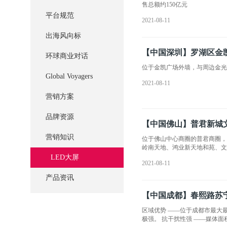
售总额约150亿元
平台规范
2021-08-11
出海风向标
【中国深圳】罗湖区金
环球商业对话
位于金凯广场外墙，与周边金
Global Voyagers
2021-08-11
营销方案
品牌资源
【中国佛山】普君新城
营销知识
位于佛山中心商圈的普君商圈，
岭南天地、鸿业新天地和苑、文
广告位位于十字路口，红灯停
LED大屏
2021-08-11
产品资讯
【中国成都】春熙路苏
区域优势 ——位于成都市最大最繁华的商业中心、中西部第一商业街、中西部第一商家高地、成都市CBD最集中的商务中心区。 媒体属性 ——765平米的媒体面积，人群观看距离近、冲击力
极强。 抗干扰性强