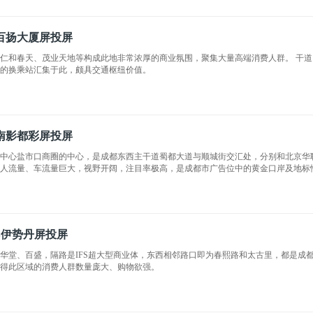
百扬大厦屏投屏
仁和春天、茂业天地等构成此地非常浓厚的商业氛围，聚集大量高端消费人群。 干
线的换乘站汇集于此，颇具交通枢纽价值。
南影都彩屏投屏
业中心盐市口商圈的中心，是成都东西主干道蜀都大道与顺城街交汇处，分别和北京华
，人流量、车流量巨大，视野开阔，注目率极高，是成都市广告位中的黄金口岸及地标
S伊势丹屏投屏
华堂、百盛，隔路是IFS超大型商业体，东西相邻路口即为春熙路和太古里，都是成
使得此区域的消费人群数量庞大、购物欲强。