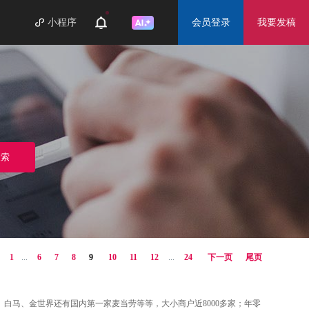
小程序
会员登录
我要发稿
1
...
6
7
8
9
10
11
12
...
24
下一页
尾页
白马、金世界还有国内第一家麦当劳等等，大小商户近8000多家；年零