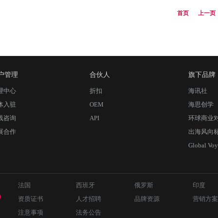
首页
上一页
户管理
合伙人
旗下品牌
理中心
折扣
海讯社
体入驻
OEM
海思创学
线咨询
API
环球商业
展合作
出海风向
Global Voy
法国
西班牙
俄罗斯
印度
资质证书
人才招聘
品牌资源
营销方案
注意事项
法务公告