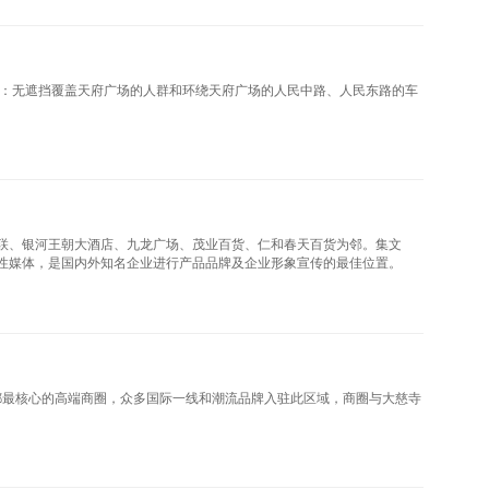
道：无遮挡覆盖天府广场的人群和环绕天府广场的人民中路、人民东路的车
联、银河王朝大酒店、九龙广场、茂业百货、仁和春天百货为邻。集文
性媒体，是国内外知名企业进行产品品牌及企业形象宣传的最佳位置。
都最核心的高端商圈，众多国际一线和潮流品牌入驻此区域，商圈与大慈寺