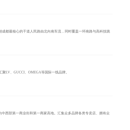
面朝成都最核心的干道人民路由北向南车流，同时覆盖一环南路与高科技跳
V、GUCCI、OMEGA等国际一线品牌。
为中西部第一商业街和第一商家高地。汇集众多品牌各类专卖店、拥有众