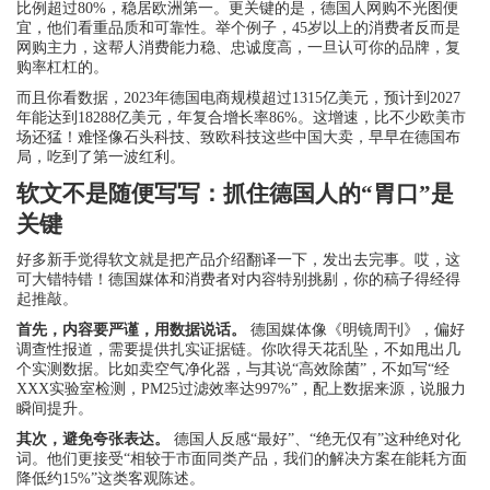
比例超过80%，稳居欧洲第一。更关键的是，德国人网购不光图便
宜，他们看重品质和可靠性。举个例子，45岁以上的消费者反而是
网购主力，这帮人消费能力稳、忠诚度高，一旦认可你的品牌，复
购率杠杠的。
而且你看数据，2023年德国电商规模超过1315亿美元，预计到2027
年能达到18288亿美元，年复合增长率86%。这增速，比不少欧美市
场还猛！难怪像石头科技、致欧科技这些中国大卖，早早在德国布
局，吃到了第一波红利。
软文不是随便写写：抓住德国人的“胃口”是
关键
好多新手觉得软文就是把产品介绍翻译一下，发出去完事。哎，这
可大错特错！德国媒体和消费者对内容特别挑剔，你的稿子得经得
起推敲。
首先，内容要严谨，用数据说话。
德国媒体像《明镜周刊》，偏好
调查性报道，需要提供扎实证据链。你吹得天花乱坠，不如甩出几
个实测数据。比如卖空气净化器，与其说“高效除菌”，不如写“经
XXX实验室检测，PM25过滤效率达997%”，配上数据来源，说服力
瞬间提升。
其次，避免夸张表达。
德国人反感“最好”、“绝无仅有”这种绝对化
词。他们更接受“相较于市面同类产品，我们的解决方案在能耗方面
降低约15%”这类客观陈述。