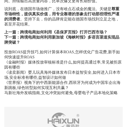
间。持续输出高质量内容，比单次爆文更有长期价值。
说到底，在德国市场做推广，没有啥点石成金的魔法。关键是
尊重
市场特性，提供真实价值，用专业靠谱的形象去打动那些理性严谨
的消费者
。坚持下去，你的品牌肯定能在德国市场找到立足之地，
甚至开花结果。
上一篇：
跨境电商如何利用《圣保罗页报》打开巴西市场？
下一篇：
跨境电商如何利用新加坡《海峡时报》多语言渠道实现品
牌突破？
投放ROAS提升技巧,如何计算保本ROAS,怎样优化广告花费,新手如
何快速提升ROAS
《金融时报》媒体投放审核标准是什么,如何提高通过率,常见被拒原
因有哪些
《读卖新闻》婴儿玩具海外媒体发布日本益智安全,如何进入日本市
场,安全标准有哪些,益智设计如何做
《世界报》视角下的中西新能源合作,西班牙为何成为中国车企出海
新跳板,绿色转型如何实现互利共赢？
马新社海外发稿指南,文化冲突如何避免,母婴电子产品本地化策略