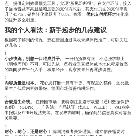
点，提供定制效果预览工具，实现“所见即所得”。在支付环节，接入
了当地普及率高且信赖度强的支付方式后，其支付页面的支付率提
升了457%，销售转化率跃升了88%。你看，
优化支付闭环
对转化率
的提升多么明显。
我的个人看法：新手起步的几点建议
根据我了解到的情况，想在德国通过高收录媒体做推广，可以关注
这几条：
1
小步快跑，别想一口吃成胖子。
一开始预算有限，不必强求非上
《明镜周刊》不可。可以先从一些行业垂直媒体或本地化程度较高
的新闻发布平台入手，积累经验，观察效果后再逐步调整。
2
内容质量是根本。
花心思打磨一篇有干货、有深度的稿件，远比批
量生产低质内容效果好。德国市场值得精耕细作。
3
合规是生命线。
在德国市场，要特别注意遵守欧盟《通用数据保护
条例》（GDPR）、广告法、产品认证（如CE、WEEE）、VAT税务
申报以及EPR环境法规等。在发布内容时，确保商品信息真实可靠至
关重要。
4
耐心，耐心，还是耐心！
德国消费者决策谨慎，建立信任需要时