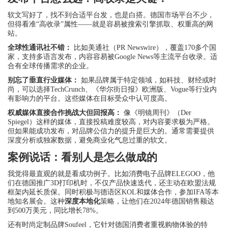
软文写好了，找不到合适平台发，也是白搭。德国市场平台不少，
但得看准“高收录”属性——就是容易被搜索引擎抓取、权重高的网
站。
全球性通讯社不错：
比如美通社（PR Newswire），覆盖170多个国
家，支持多语言发布，内容容易被Google News等主流平台收录。适
合有全球传播需求的企业。
别忘了垂直行业媒体：
如果品牌属于特定领域，如科技、财经或时
尚，可以选择TechCrunch、《华尔街日报》欧洲版、Vogue等行业内
有影响力的平台。这些媒体在目标受众中认可度高。
权威媒体直接合作挑战大但回报高：
像《明镜周刊》（Der
Spiegel）这样的媒体，直接投稿难度较高，对内容要求极为严格。
但如果能成功发布，对品牌公信力的提升是巨大的。通常需要提供
深度分析或独家数据，避免商业化气息过重的软文。
案例说话：看别人是怎么做成的
我觉得最直观的就是看成功例子。比如消费电子品牌ELEGOO，他
们在德国推广3D打印机时，不仅产品快速迭代，还主动在欧盟法规
框架内延长质保。同时积极与德语区KOL和媒体合作，参加IFA等本
地知名展会。这种
深度本地化
策略，让他们在2024年德国销售额达
到500万美元，同比增长78%。
还有时尚定制品牌Soufeel，它针对德国消费者重视购物体验的特