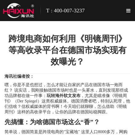
T : 400-007-3237
跨境电商如何利用《明镜周刊》
等高收录平台在德国市场实现有
效曝光？
海讯社编者按：
嘿，你是不是也想过，怎么才能让自家的产品在德国市场一炮而
红？ 说实话，我刚接触德国市场时也是一头雾水，直到发现那些成
功品牌都在做一件事：
玩转海外软文发布
，尤其是瞄准像《明镜周
刊》（Der Spiegel）这类权威媒体。德国消费者吧，特别认死理，他
们信啥？信权威媒体的背书啊！今天咱们就聊聊，怎么借助《明镜
周刊》这样的高收录平台，让你的品牌在德国站稳脚跟。
先搞懂：为啥德国市场这么“香”？
简单说，德国简直是跨境电商的“宝藏地” 这里人口8000多万，网购