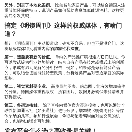
另外，别忘了本地化案例。
比如智能家居产品，可以结合德国人注
重节能环保的特点，说明产品如何帮助家庭降低能源消耗。这样更
容易引发共鸣。
搞定《明镜周刊》这样的权威媒体，有啥门
道？
想让《明镜周刊》主动报道你，确实不容易，但也不是没窍门。这
类顶级媒体特别看重内容的
独家性和深度
。
第一，选题要有新闻价值。
单纯的产品推广稿很难入它们法眼。你
可以尝试提供行业趋势解读，结合自有产品在技术或模式上的创新
点，形成有独到见解的分析报告。例如，如果你是做新能源产品
的，可以结合德国能源转型政策，分析这类产品对普通家庭的实际
影响。
第二，视觉素材要专业。
高质量的图表、信息图，能有效增加稿件
的分量。德国媒体重视版权，所有图片、数据务必确保来源清晰并
获得授权。
第三，多渠道接触。
除了直接向媒体官方渠道投稿，也可以通过全
球性新闻通讯社（如美通社）进行分发，增加被《明镜周刊》等媒
体采纳的几率。参加行业展会，争取与记者编辑面对面交流的机
会，也能增加曝光可能性。
发布平台怎么选？高收录是关键！