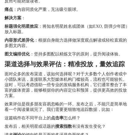
反而可能劝退读者。
痛点
：内容同质化严重，无法吸引眼球。
解决方案
：
标题强化明星效应
：将知名明星姓名或团体（如EXO, 防弹少年团）
放入标题。
内容形式差异化
：根据自身能力选择做深度观点解读或轻松直观的
多图文内容。
图文编排优化
：坚持多图配以精炼文字的原则，提升阅读体验。
渠道选择与效果评估：精准投放，量效追踪
面对众多的发布渠道，该如何选择呢？对于大多数个人创作者或中
小团队来说，直接联系大型媒体机构门槛较高，流程也可能较长。
这时，可以考虑借助一些专业的发稿服务机构，它们通常整合了丰
富的媒体资源，能够根据你的内容定位和预算，提供更高效的投放
方案。
效果评估是很多朋友容易忽略的一环。发布之后，不能只是简单地
看一个阅读量就完了。我们需要更细致地追踪数据，比如：
这篇稿件在不同平台上的
点击率
怎么样？
发布后，相关明星或话题的
搜索指数
有没有发生变化？
读者
评论
的倾向性是正面的多还是负面的多？