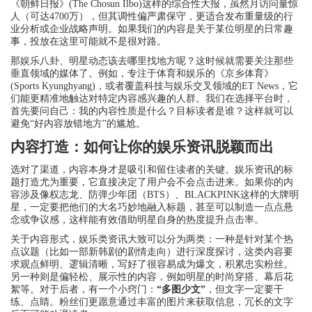
《朝鲜日报》(The Chosun Ilbo)这样的综合性大报，虽然月访问量惊
人（可达4700万），但其调性偏严肃保守，更适合发布重量级的行
业分析或企业战略声明。如果我们的内容是关于某位明星的日常趣
事，投放在这里可能就不是很对路。
那娱乐八卦、明星动态该去哪里找地方呢？这时候就需要关注那些
垂直领域的媒体了。例如，专注于体育和娱乐的《京乡体育》
(Sports Kyunghyang)，或者覆盖科技与娱乐交叉领域的ET News，它
们能更精准地触达对特定内容感兴趣的人群。我们在选择平台时，
首先要问自己：我的内容性质是什么？目标读者是谁？这样就可以
避免“好内容放错地方”的尴尬。
内容打造：如何让你的娱乐资讯脱颖而出
选对了渠道，内容本身才是吸引和留住读者的关键。娱乐资讯的标
题打造尤为重要，它直接决定了用户会不会点击进来。如果你的内
容涉及像权志龙、防弹少年团（BTS）、BLACKPINK这样的大牌明
星，一定要把他们的大名巧妙地融入标题，甚至可以制造一点点悬
念或争议感，这样能有效借助明星自身的热度提升点击率。
关于内容形式，娱乐类资讯大致可以分为两类：一种是针对某个热
点议题（比如一部新韩剧的剧情走向）进行深度探讨，这类内容要
求观点鲜明、逻辑清晰，写好了很容易成为爆文，积累忠实粉丝。
另一种则是偏轻松、展示性的内容，例如明星的时尚穿搭、幕后花
絮等。对于后者，有一个小窍门：
“多图少文”
，但文字一定要干
练、点睛。粉丝们更愿意通过丰富的图片来获取信息，冗长的文字