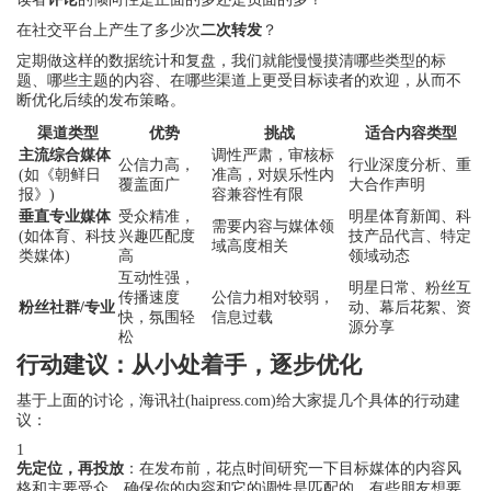
在社交平台上产生了多少次
二次转发
？
定期做这样的数据统计和复盘，我们就能慢慢摸清哪些类型的标
题、哪些主题的内容、在哪些渠道上更受目标读者的欢迎，从而不
断优化后续的发布策略。
渠道类型
优势
挑战
适合内容类型
主流综合媒体
调性严肃，审核标
公信力高，
行业深度分析、重
(如《朝鲜日
准高，对娱乐性内
覆盖面广
大合作声明
报》)
容兼容性有限
垂直专业媒体
受众精准，
明星体育新闻、科
需要内容与媒体领
(如体育、科技
兴趣匹配度
技产品代言、特定
域高度相关
类媒体)
高
领域动态
互动性强，
明星日常、粉丝互
传播速度
公信力相对较弱，
粉丝社群/专业
动、幕后花絮、资
快，氛围轻
信息过载
源分享
松
行动建议：从小处着手，逐步优化
基于上面的讨论，海讯社(haipress.com)给大家提几个具体的行动建
议：
1
先定位，再投放
：在发布前，花点时间研究一下目标媒体的内容风
格和主要受众，确保你的内容和它的调性是匹配的。有些朋友想要