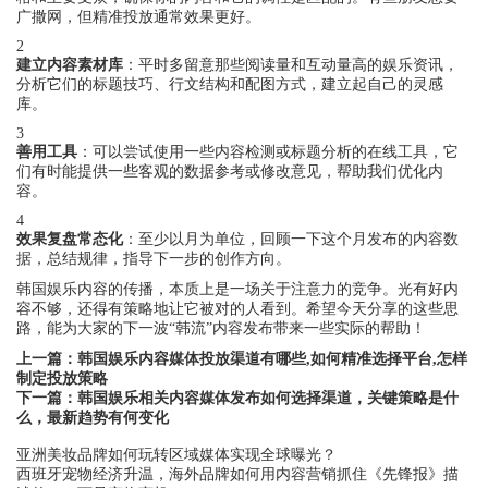
广撒网，但精准投放通常效果更好。
2
建立内容素材库
：平时多留意那些阅读量和互动量高的娱乐资讯，
分析它们的标题技巧、行文结构和配图方式，建立起自己的灵感
库。
3
善用工具
：可以尝试使用一些内容检测或标题分析的在线工具，它
们有时能提供一些客观的数据参考或修改意见，帮助我们优化内
容。
4
效果复盘常态化
：至少以月为单位，回顾一下这个月发布的内容数
据，总结规律，指导下一步的创作方向。
韩国娱乐内容的传播，本质上是一场关于注意力的竞争。光有好内
容不够，还得有策略地让它被对的人看到。希望今天分享的这些思
路，能为大家的下一波“韩流”内容发布带来一些实际的帮助！
上一篇：
韩国娱乐内容媒体投放渠道有哪些,如何精准选择平台,怎样
制定投放策略
下一篇：
韩国娱乐相关内容媒体发布如何选择渠道，关键策略是什
么，最新趋势有何变化
亚洲美妆品牌如何玩转区域媒体实现全球曝光？
西班牙宠物经济升温，海外品牌如何用内容营销抓住《先锋报》描