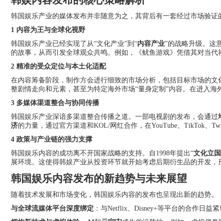
韩娱内容发布的核心策略解析
韩国娱乐产业的媒体发布并非随意为之，其背后有一套经过市场验证
1 内容为王与全球化视野
韩国娱乐产业已经实现了从“文化产业”到“
内容产业
”的战略升级。这
的故事，从而引发全球观众共鸣。例如，《鱿鱼游戏》凭借其对当代
2 精准的受众定位与本土化适配
在内容筹备阶段，制作方会进行细致的市场分析，包括目标市场的文
整剧情走向和元素，甚至为特定海外市场“量身定制”内容。在进入
3 多媒体渠道整合与协同传播
韩国娱乐产业深谙多渠道整合传播之道。一部电视剧的发布，会通过
济
的力量，通过官方渠道和KOL/网红合作，在YouTube、TikTok
4 政策与产业链的强力支撑
韩国娱乐内容的成功离不开国家战略的支持。自1998年提出“
文化立国
展环境。这使得韩娱产业从投资环节就开始考虑后期衍生品的开发，
韩国娱乐内容发布的新趋势与未来展望
随着技术发展和市场变化，韩国娱乐内容的发布也呈现出新的趋势。
与全球流媒体平台深度绑定
：与Netflix、Disney+等平台