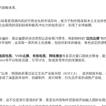
的策略体系。
意味着更强调内容的可商业化和市场导向，致力于制作既保留本土文化特
社会困境的深刻刻画和极具冲击力的创意设计，实现了全球破圈。
化偏好、观众偏爱的演员类型以及收视习惯等。韩剧独特的“
边拍边播
”制
海外市场时，会采取一系列本土化策略，包括对剧本的修改、角色设定的调
地面电视、VOD点播、有线电视、网络播放
等多层次窗口期依次释放，最
、Twitter等平台制造话题，引导讨论，形成滚雪球式的传播效应。
”以来，韩国政府通过设立文化产业振兴院（KOCCA）、提供财政补贴
形成了涵盖剧本创作、拍摄制作、发行销售、衍生品开发的成熟产业链。
的合作日益紧密，这不仅是发行渠道的扩展，更是在内容制作层面就开始融入国际