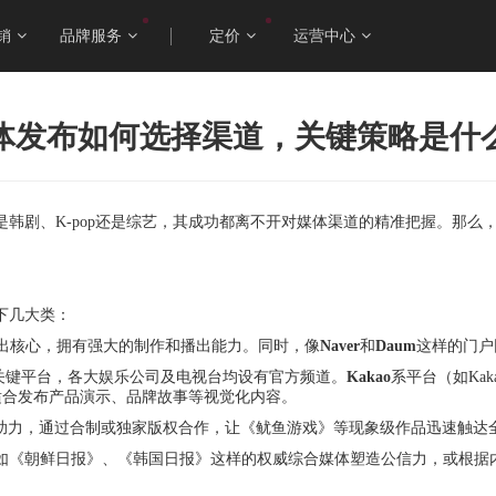
销
品牌服务
定价
运营中心
体发布如何选择渠道，关键策略是什
韩剧、K-pop还是综艺，其成功都离不开对媒体渠道的精准把握。那么
下几大类：
出核心，拥有强大的制作和播出能力。同时，像
Naver
和
Daum
这样的门户
关键平台，各大娱乐公司及电视台均设有官方频道。
Kakao
系平台（如Ka
合发布产品演示、品牌故事等视觉化内容。
助力，通过合制或独家版权合作，让《鱿鱼游戏》等现象级作品迅速触达
如《朝鲜日报》、《韩国日报》这样的权威综合媒体塑造公信力，或根据