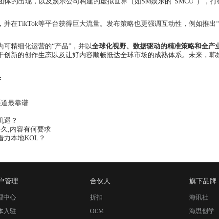
团体的出现，以及娱乐公司构建的虚拟世界（如SM娱乐的“SMCU”），
并在TikTok等平台获得巨大流量。发布策略也更强调互动性，例如推出
可精细化运营的“产品”，并以
全球化视野、数据驱动的精准策略和全产
于创新的创作生态以及让好内容顺畅抵达全球市场的成熟体系。未来，韩
果
渠道最靠谱
机遇？
久,内容有何要求
力本地KOL？
户管理
合伙人
旗下品牌
理中心
折扣
海讯社
体入驻
OEM
海思创学