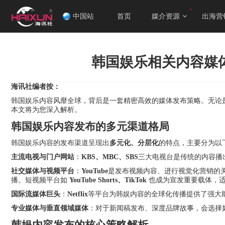
中国站
首页
媒介资源
出海营
韩国娱乐相关内容媒
海讯社编者按：
韩国娱乐内容风靡全球，背后是一套精密高效的媒体发布策略。无论是
本文将为您深入解析。
韩国娱乐内容发布的多元渠道格局
韩国娱乐内容的发布渠道呈现出
多元化、分层化
的特点，主要分为以
主流电视与门户网站
：
KBS、MBC、SBS
三大电视台是传统的内容播
社交媒体与视频平台
：
YouTube
是发布视频内容、进行视觉化营销的
播。短视频平台如
YouTube Shorts、TikTok
也成为宣发重要载体，适
国际流媒体巨头
：
Netflix
等平台为韩娱内容的全球化传播提供了强大
专业媒体与垂直领域媒体
：对于新闻稿发布、深度品牌故事，会选择