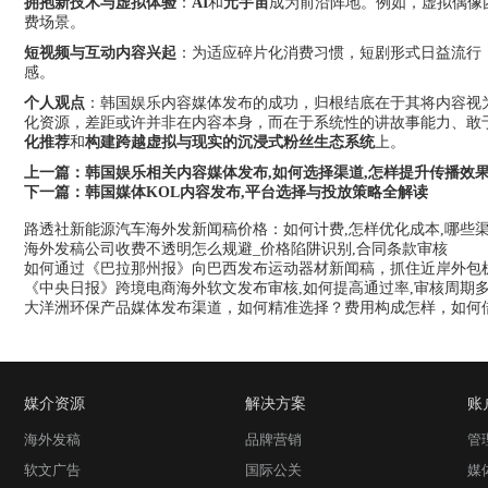
拥抱新技术与虚拟体验
：
AI
和
元宇宙
成为前沿阵地。例如，虚拟偶像
费场景。
短视频与互动内容兴起
：为适应碎片化消费习惯，短剧形式日益流行，
感。
个人观点
：韩国娱乐内容媒体发布的成功，归根结底在于其将内容视为
化资源，差距或许并非在内容本身，而在于系统性的讲故事能力、敢
化推荐
和
构建跨越虚拟与现实的沉浸式粉丝生态系统
上。
上一篇：
韩国娱乐相关内容媒体发布,如何选择渠道,怎样提升传播效
下一篇：
韩国媒体KOL内容发布,平台选择与投放策略全解读
路透社新能源汽车海外发新闻稿价格：如何计费,怎样优化成本,哪些
海外发稿公司收费不透明怎么规避_价格陷阱识别,合同条款审核
如何通过《巴拉那州报》向巴西发布运动器材新闻稿，抓住近岸外包
《中央日报》跨境电商海外软文发布审核,如何提高通过率,审核周期多
大洋洲环保产品媒体发布渠道，如何精准选择？费用构成怎样，如何借
媒介资源
解决方案
账
海外发稿
品牌营销
管
软文广告
国际公关
媒