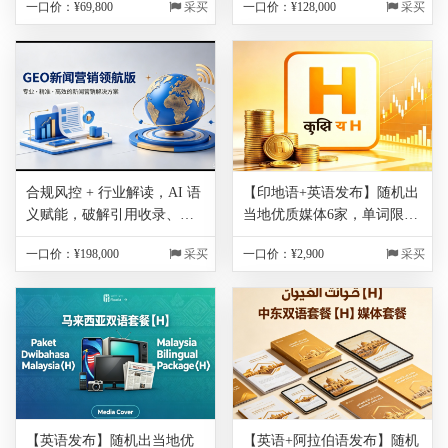
一口价：¥
69,800
采买
一口价：¥
128,000
采买
专题库
专题库
合规风控 + 行业解读，AI 语
【印地语+英语发布】随机出
义赋能，破解引用收录、排
当地优质媒体6家，单词限制
名优化痛点,3套AI询盘线索
800字符以内（每超出100单
一口价：¥
198,000
采买
一口价：¥
2,900
采买
专题库
词，额外收取200元，不满
100单词按100单词算），图
片免费1张，包翻译，保底链
接200家！！！
【英语发布】随机出当地优
【英语+阿拉伯语发布】随机